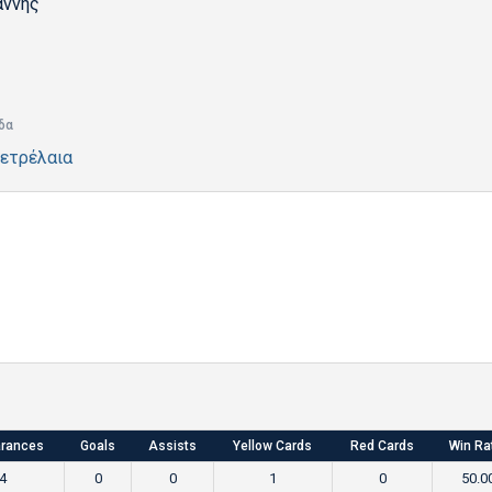
άννης
δα
Πετρέλαια
rances
Goals
Assists
Yellow Cards
Red Cards
Win Ra
4
0
0
1
0
50.0