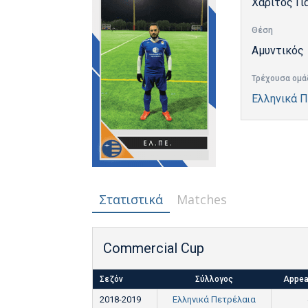
Χαρίτος Γι
Θέση
Αμυντικός
Τρέχουσα ομά
Ελληνικά 
Στατιστικά
Matches
Commercial Cup
Σεζόν
Σύλλογος
Appea
2018-2019
Ελληνικά Πετρέλαια