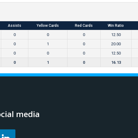
Assists
Yellow Cards
Red Cards
Win Ratio
0
0
0
12.50
0
1
0
20.00
0
0
0
12.50
0
1
0
16.13
cial media