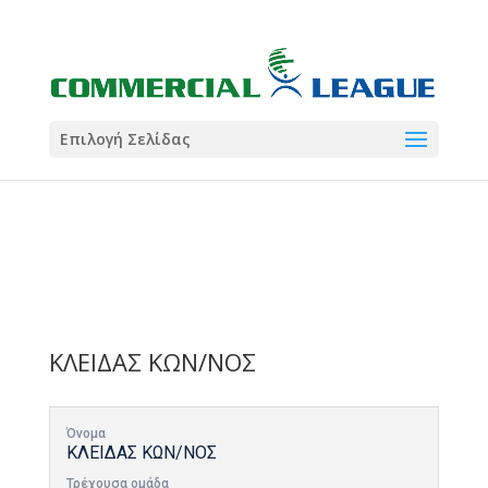
21:00
22:00
7 Ιούλ
1 Ιούλ
Summer League
Summer League
Dialectica
3
Coral
13
Coral
5
Σωματείο ΣΟΛ
0
Επιλογή Σελίδας
ΚΛΕΙΔΑΣ ΚΩΝ/ΝΟΣ
Όνομα
ΚΛΕΙΔΑΣ ΚΩΝ/ΝΟΣ
Τρέχουσα ομάδα