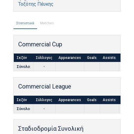
Τοξότης Πέυκης
Στατιστικά
Matches
Commercial Cup
Σεζόν
Σύλλογος
Appearances
Goals
Assists
Yellow
Σύνολο
-
Commercial League
Σεζόν
Σύλλογος
Appearances
Goals
Assists
Yellow
Σύνολο
-
Σταδιοδρομία Συνολική