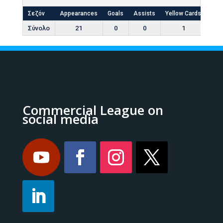
Σεζόν
Appearances
Goals
Assists
Yellow Cards
Red
Σύνολο
21
0
0
1
Commercial League on
social media