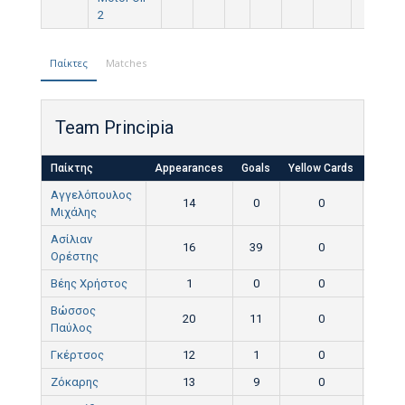
2
Παίκτες
Matches
Team Principia
Παίκτης
Appearances
Goals
Yellow Cards
Red C
Αγγελόπουλος
14
0
0
0
Μιχάλης
Ασίλιαν
16
39
0
0
Ορέστης
Βέης Χρήστος
1
0
0
0
Βώσσος
20
11
0
0
Παύλος
Γκέρτσος
12
1
0
0
Ζόκαρης
13
9
0
0