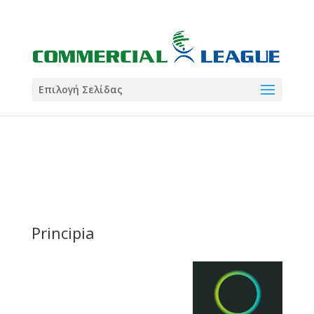
21:00
22:00
7 Ιούλ
1 Ιούλ
Summer League
Summer League
Dialectica
3
Coral
13
Coral
5
Σωματείο ΣΟΛ
0
Επιλογή Σελίδας
Principia