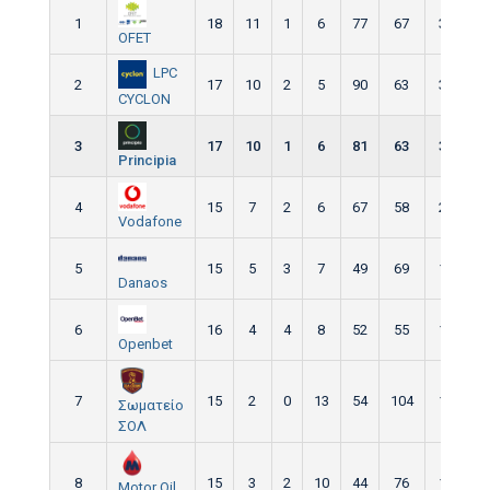
1
18
11
1
6
77
67
34
OFET
LPC
2
17
10
2
5
90
63
32
CYCLON
3
17
10
1
6
81
63
31
Principia
4
15
7
2
6
67
58
23
Vodafone
5
15
5
3
7
49
69
18
Danaos
6
16
4
4
8
52
55
16
Openbet
7
15
2
0
13
54
104
11
Σωματείο
ΣΟΛ
8
15
3
2
10
44
76
11
Motor Oil