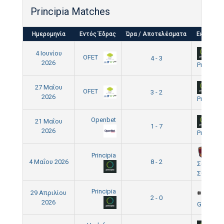
Principia Matches
Ημερομηνία
Εντός Έδρας
Ώρα / Αποτελέσματα
Εκτός έδ
4 Ιουνίου
OFET
4 - 3
2026
Principia
27 Μαΐου
OFET
3 - 2
2026
Principia
Openbet
21 Μαΐου
1 - 7
2026
Principia
Principia
4 Μαΐου 2026
8 - 2
Σωματεί
ΣΟΛ
Principia
Bri
29 Απριλίου
2 - 0
2026
Group