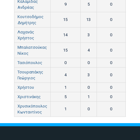
Καλαμίδας
9
5
0
0
Ανδρέας
Κουτσοδήμος
15
13
0
0
Δημήτρης
Λαχανάς
14
3
0
0
Χρήστος
Μπαλατσούκας
15
4
0
0
Νίκος
Τασιόπουλος
0
0
0
0
Τσουραπάκης
4
3
0
0
Γεώργιος
Χρήστου
1
0
0
0
Χριστινάκης
5
1
0
0
Χρυσικόπουλος
1
0
0
0
Κωνταντίνος