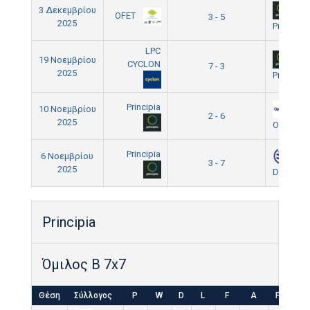
3 Δεκεμβρίου
OFET
3 - 5
2025
Principia
LPC
19 Νοεμβρίου
CYCLON
7 - 3
2025
Principia
Principia
10 Νοεμβρίου
2 - 6
2025
Openbet
Principia
6 Νοεμβρίου
3 - 7
2025
Dialectic
Principia
Όμιλος B 7x7
Θέση
Σύλλογος
P
W
D
L
F
A
Pts