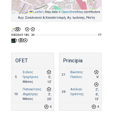
Leaflet
|
Map data ©
OpenStreetMap
contributors
Αγγ. Σικελιανού & Καναπιτσερή, Αγ. Ιωάννης, Ρέντη
KO
2
3
5
6
9
13
15
20
FT
OFET
Principia
Σιάνος
Βώσσος
21
5
Γρηγόριος
Παύλος
5',
9'
Μέσος
15'
Παπακίτσος
Ασίλιαν
2',
29
10
Δημήτρης
Ορέστης
3',
6',
Μέσος
20'
13'
4
4