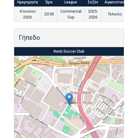
Ημερομηνία
Ώρα
League
Σεζόν
Αγωνιστική
Τελ
4 Ιουνίου
Commercial
2025-
20:00
Τελικός
9
2026
Cup
2026
Γήπεδο
Renti Soccer Club