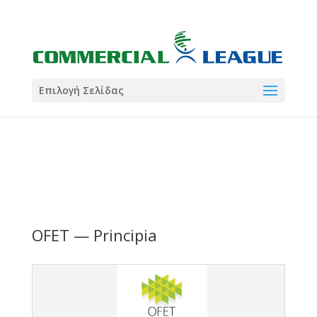
21:00
22:00
7 Ιούλ
1 Ιούλ
Summer League
Summer League
Dialectica
3
Coral
13
Coral
5
Σωματείο ΣΟΛ
0
Επιλογή Σελίδας
OFET — Principia