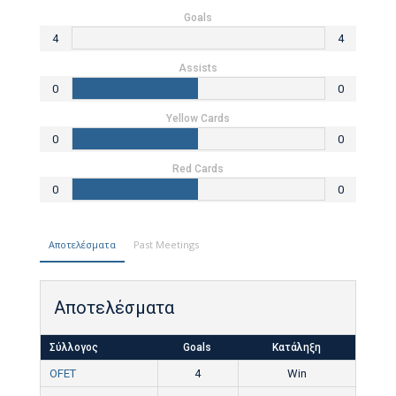
Goals
4
4
Assists
0
0
Yellow Cards
0
0
Red Cards
0
0
Αποτελέσματα
Past Meetings
Αποτελέσματα
Σύλλογος
Goals
Κατάληξη
OFET
4
Win