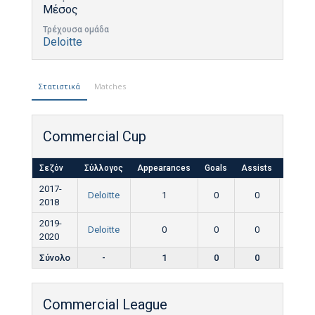
Μέσος
Τρέχουσα ομάδα
Deloitte
Στατιστικά
Matches
Commercial Cup
Σεζόν
Σύλλογος
Appearances
Goals
Assists
Yellow
2017-
Deloitte
1
0
0
0
2018
2019-
Deloitte
0
0
0
0
2020
Σύνολο
-
1
0
0
0
Commercial League