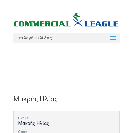
21:00
22:00
7 Ιούλ
1 Ιούλ
Summer League
Summer League
Dialectica
3
Coral
13
Coral
5
Σωματείο ΣΟΛ
0
Επιλογή Σελίδας
Μακρής Ηλίας
Όνομα
Μακρής Ηλίας
Θέση