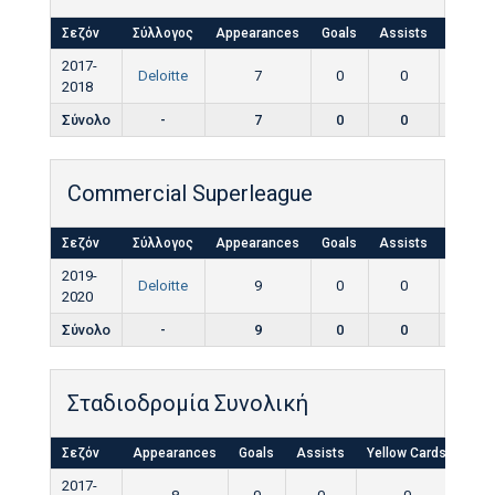
Σεζόν
Σύλλογος
Appearances
Goals
Assists
Yellow
2017-
Deloitte
7
0
0
0
2018
Σύνολο
-
7
0
0
0
Commercial Superleague
Σεζόν
Σύλλογος
Appearances
Goals
Assists
Yellow
2019-
Deloitte
9
0
0
3
2020
Σύνολο
-
9
0
0
3
Σταδιοδρομία Συνολική
Σεζόν
Appearances
Goals
Assists
Yellow Cards
Red
2017-