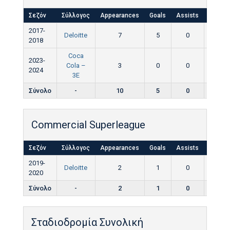
Σεζόν
Σύλλογος
Appearances
Goals
Assists
Yellow
2017-
Deloitte
7
5
0
0
2018
Coca
2023-
Cola –
3
0
0
0
2024
3E
Σύνολο
-
10
5
0
0
Commercial Superleague
Σεζόν
Σύλλογος
Appearances
Goals
Assists
Yellow
2019-
Deloitte
2
1
0
0
2020
Σύνολο
-
2
1
0
0
Σταδιοδρομία Συνολική