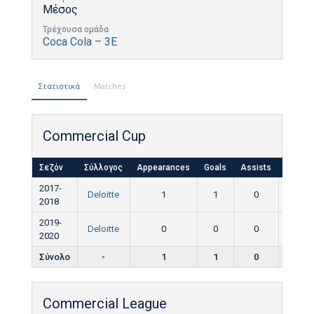
Μέσος
Τρέχουσα ομάδα
Coca Cola – 3E
Στατιστικά
Matches
Commercial Cup
Σεζόν
Σύλλογος
Appearances
Goals
Assists
Yellow
2017-
Deloitte
1
1
0
0
2018
2019-
Deloitte
0
0
0
0
2020
Σύνολο
-
1
1
0
0
Commercial League