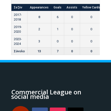
Σεζόν
Appearances
Goals
Assists
Yellow Cards
Red
2017-
8
6
0
0
2018
2019-
2
1
0
0
2020
2023-
3
0
0
0
2024
Σύνολο
13
7
0
0
Commercial League on
social media