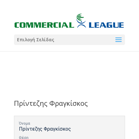
21:00
22:00
7 Ιούλ
1 Ιούλ
Summer League
Summer League
Dialectica
3
Coral
13
Coral
5
Σωματείο ΣΟΛ
0
Επιλογή Σελίδας
Πρίντεζης Φραγκίσκος
Όνομα
Πρίντεζης Φραγκίσκος
Θέση