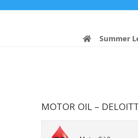
21:00
22:00
7 Ιούλ
1 Ιούλ
Summer League
Summer League
Dialectica
3
Coral
13
Coral
5
Σωματείο ΣΟΛ
0
Summer L
MOTOR OIL – DELOITTE