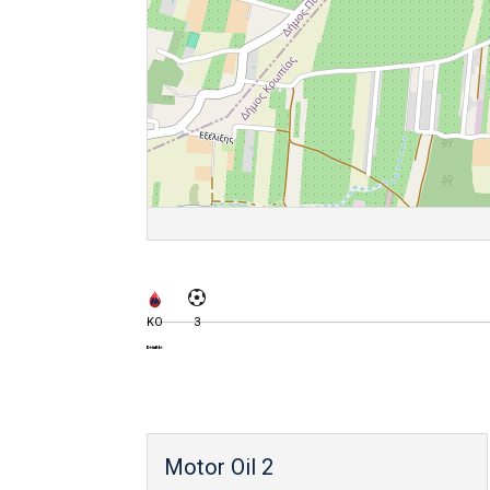
KO
3
Motor Oil 2