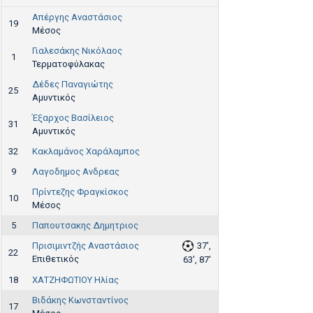
Απέργης Αναστάσιος
19
Μέσος
Γιαλεσάκης Νικόλαος
1
Τερματοφύλακας
Δέδες Παναγιώτης
25
Αμυντικός
Έξαρχος Βασίλειος
31
Αμυντικός
32
Κακλαμάνος Χαράλαμπος
9
Λαγοδημος Ανδρεας
Πρίντεζης Φραγκίσκος
10
Μέσος
5
Παπουτσακης Δημητριος
Πρισιμιντζής Αναστάσιος
37',
22
Επιθετικός
63', 87'
18
ΧΑΤΖΗΦΩΤΙΟΥ Ηλίας
Βιδάκης Κωνσταντίνος
17