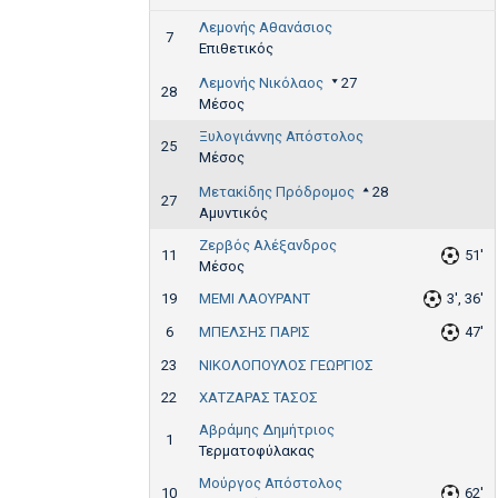
Λεμονής Αθανάσιος
7
Επιθετικός
Λεμονής Νικόλαος
27
28
Μέσος
Ξυλογιάννης Απόστολος
25
Μέσος
Μετακίδης Πρόδρομος
28
27
Αμυντικός
Ζερβός Αλέξανδρος
11
51'
Μέσος
19
ΜΕΜΙ ΛΑΟΥΡΑΝΤ
3', 36'
6
ΜΠΕΛΣΗΣ ΠΑΡΙΣ
47'
23
ΝΙΚΟΛΟΠΟΥΛΟΣ ΓΕΩΡΓΙΟΣ
22
ΧΑΤΖΑΡΑΣ ΤΑΣΟΣ
Αβράμης Δημήτριος
1
Τερματοφύλακας
Μούργος Απόστολος
10
62'