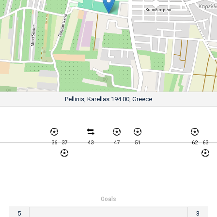
Pellinis, Karellas 194 00, Greece
36
37
43
47
51
62
63
Goals
5
3