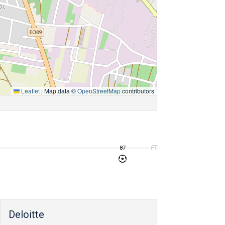
Leaflet
|
Map data ©
OpenStreetMap
contributors
87
FT
Deloitte