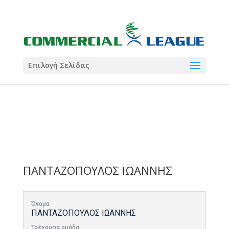
21:00
22:00
7 Ιούλ
1 Ιούλ
Summer League
Summer League
Dialectica
3
Coral
13
Coral
5
Σωματείο ΣΟΛ
0
Επιλογή Σελίδας
ΠΑΝΤΑΖΟΠΟΥΛΟΣ ΙΩΑΝΝΗΣ
Όνομα
ΠΑΝΤΑΖΟΠΟΥΛΟΣ ΙΩΑΝΝΗΣ
Τρέχουσα ομάδα