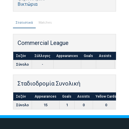
Βικτώρια
Στατιστικά
Matches
Commercial League
Σεζόν
Σύλλογος
Appearances
Goals
Assists
Yellow
Σύνολο
-
Σταδιοδρομία Συνολική
Σεζόν
Appearances
Goals
Assists
Yellow Cards
Red
Σύνολο
15
1
0
0