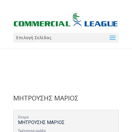
21:00
22:00
7 Ιούλ
1 Ιούλ
Summer League
Summer League
Dialectica
3
Coral
13
Coral
5
Σωματείο ΣΟΛ
0
Επιλογή Σελίδας
ΜΗΤΡΟΥΣΗΣ ΜΑΡΙΟΣ
Όνομα
ΜΗΤΡΟΥΣΗΣ ΜΑΡΙΟΣ
Τρέχουσα ομάδα