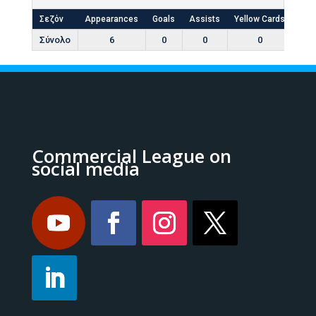
Σεζόν
Appearances
Goals
Assists
Yellow Cards
Red
Σύνολο
6
0
0
0
Commercial League on
social media