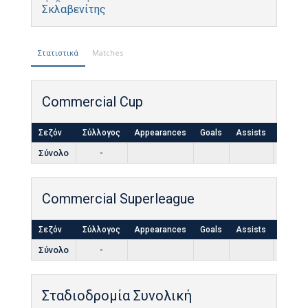
Σκλαβενίτης
Στατιστικά
Matches
Commercial Cup
Σεζόν
Σύλλογος
Appearances
Goals
Assists
Yellow
Σύνολο
-
Commercial Superleague
Σεζόν
Σύλλογος
Appearances
Goals
Assists
Yellow
Σύνολο
-
Σταδιοδρομία Συνολική