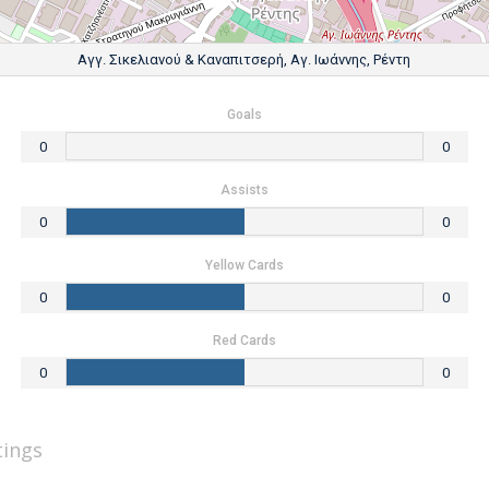
Αγγ. Σικελιανού & Καναπιτσερή, Αγ. Ιωάννης, Ρέντη
Goals
0
0
Assists
0
0
Yellow Cards
0
0
Red Cards
0
0
tings