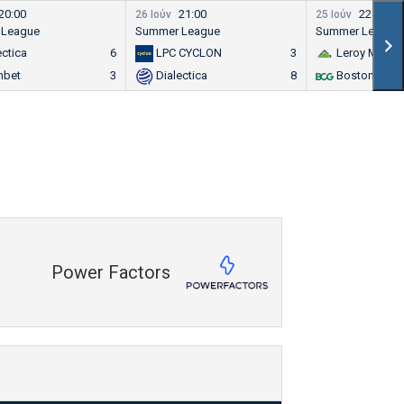
20:00
21:00
22:00
26 Ιούν
25 Ιούν
 League
Summer League
Summer League
ectica
6
LPC CYCLON
3
Leroy Merlin
nbet
3
Dialectica
8
Boston Cons
Power Factors