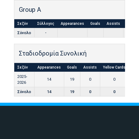
Group A
Σεζόν
Σύλλογος
Appearances
Goals
Assists
Yellow
Σύνολο
-
Σταδιοδρομία Συνολική
Σεζόν
Appearances
Goals
Assists
Yellow Cards
Red
2025-
14
19
0
0
2026
Σύνολο
14
19
0
0