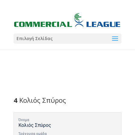
21:00
22:00
7 Ιούλ
1 Ιούλ
Summer League
Summer League
Dialectica
3
Coral
13
Coral
5
Σωματείο ΣΟΛ
0
Επιλογή Σελίδας
4
Κολιός Σπύρος
Όνομα
Κολιός Σπύρος
Τρέχουσα ομάδα