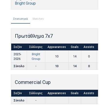
Bright Group
Στατιστικά
Matches
Πρωτάθλημα 7x7
Σεζόν
Σύλλογος
Appearances
Goals
Assists
Yellow
2025-
Bright
10
14
0
0
2026
Group
Σύνολο
-
10
14
0
0
Commercial Cup
Σεζόν
Σύλλογος
Appearances
Goals
Assists
Yellow
Σύνολο
-