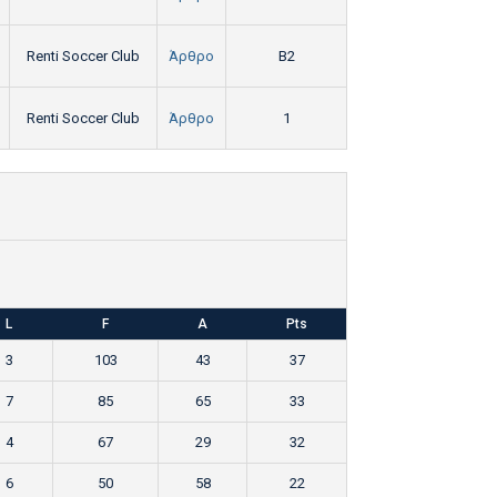
Renti Soccer Club
Άρθρο
B2
Renti Soccer Club
Άρθρο
1
L
F
A
Pts
3
103
43
37
7
85
65
33
4
67
29
32
6
50
58
22