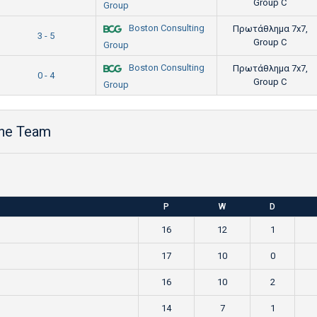
Group C
Group
Boston Consulting
Πρωτάθλημα 7x7,
3 - 5
Group C
Group
Boston Consulting
Πρωτάθλημα 7x7,
0 - 4
Group C
Group
the Team
P
W
D
16
12
1
17
10
0
16
10
2
14
7
1