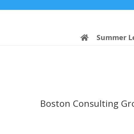
21:00
22:00
7 Ιούλ
1 Ιούλ
Summer League
Summer League
Dialectica
3
Coral
13
Coral
5
Σωματείο ΣΟΛ
0
Summer L
Boston Consulting Gr