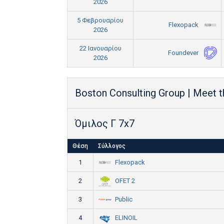
2026
5 Φεβρουαρίου
Flexopack
2026
22 Ιανουαρίου
Foundever
2026
Boston Consulting Group | Meet 
Όμιλος Γ 7x7
Θέση
Σύλλογος
Flexopack
1
OFET 2
2
Public
3
ELINOIL
4