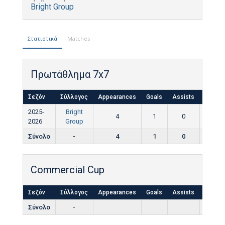
Bright Group
Στατιστικά
Matches
Πρωτάθλημα 7x7
Σεζόν
Σύλλογος
Appearances
Goals
Assists
Yellow
2025-
Bright
4
1
0
0
2026
Group
Σύνολο
-
4
1
0
0
Commercial Cup
Σεζόν
Σύλλογος
Appearances
Goals
Assists
Yellow
Σύνολο
-