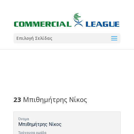
21:00
22:00
7 Ιούλ
1 Ιούλ
Summer League
Summer League
Dialectica
3
Coral
13
Coral
5
Σωματείο ΣΟΛ
0
Επιλογή Σελίδας
23
Μπιθημήτρης Νίκος
Όνομα
Μπιθημήτρης Νίκος
Τρέχουσα ομάδα