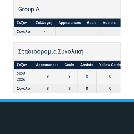
Group A
Σεζόν
Σύλλογος
Appearances
Goals
Assists
Yellow
Σύνολο
-
Σταδιοδρομία Συνολική
Σεζόν
Appearances
Goals
Assists
Yellow Cards
Red
2025-
8
3
0
0
2026
Σύνολο
8
3
0
0