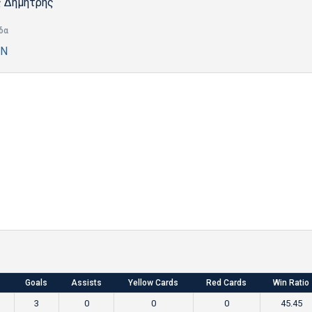
 Δημήτρης
δα
ON
Goals
Assists
Yellow Cards
Red Cards
Win Ratio
3
0
0
0
45.45