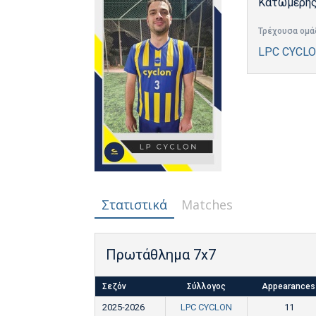
Κατωμέρης
Τρέχουσα ομά
LPC CYCL
Στατιστικά
Matches
Πρωτάθλημα 7x7
Σεζόν
Σύλλογος
Appearances
2025-2026
LPC CYCLON
11