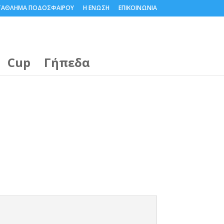
ΤΑΘΛΗΜΑ ΠΟΔΟΣΦΑΙΡΟΥ
Η ΕΝΩΣΗ
ΕΠΙΚΟΙΝΩΝΙΑ
20:00
21:00
22:00
26 Ιούν
25 Ιούν
 League
Summer League
Summer League
ectica
6
LPC CYCLON
3
Leroy Merlin
nbet
3
Dialectica
8
Boston Cons
Cup
Γήπεδα