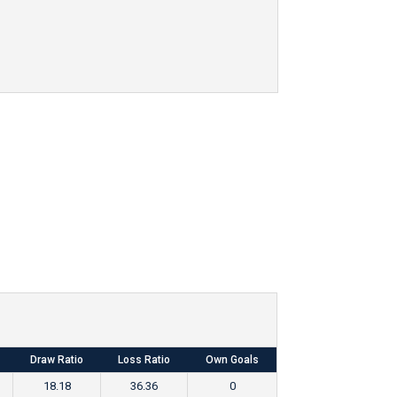
Draw Ratio
Loss Ratio
Own Goals
18.18
36.36
0