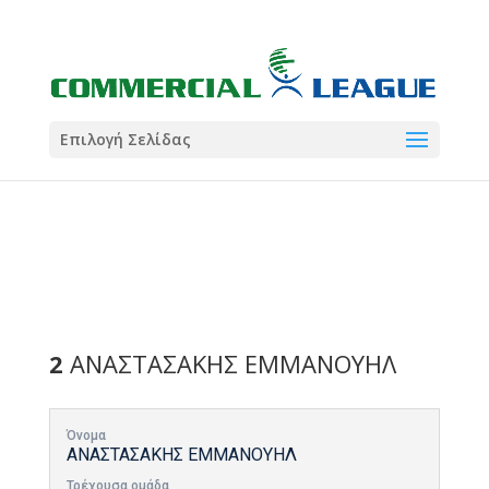
21:00
22:00
7 Ιούλ
1 Ιούλ
Summer League
Summer League
Dialectica
3
Coral
13
Coral
5
Σωματείο ΣΟΛ
0
Επιλογή Σελίδας
2
ΑΝΑΣΤΑΣΑΚΗΣ ΕΜΜΑΝΟΥΗΛ
Όνομα
ΑΝΑΣΤΑΣΑΚΗΣ ΕΜΜΑΝΟΥΗΛ
Τρέχουσα ομάδα