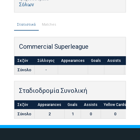
Σόλων
Στατιστικά
Matches
Commercial Superleague
Σεζόν
Σύλλογος
Appearances
Goals
Assists
Yellow
Σύνολο
-
Σταδιοδρομία Συνολική
Σεζόν
Appearances
Goals
Assists
Yellow Cards
Red
Σύνολο
2
1
0
0