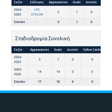
Σεζόν
Σύλλογος
Appearances
Goals
Assists
Yellow
2024-
LPC
3
1
0
0
2025
CYCLON
Σύνολο
-
3
1
0
0
Σταδιοδρομία Συνολική
Σεζόν
Appearances
Goals
Assists
Yellow Cards
Red
2024-
3
1
0
0
2025
2025-
14
14
0
0
2026
Σύνολο
17
15
0
0