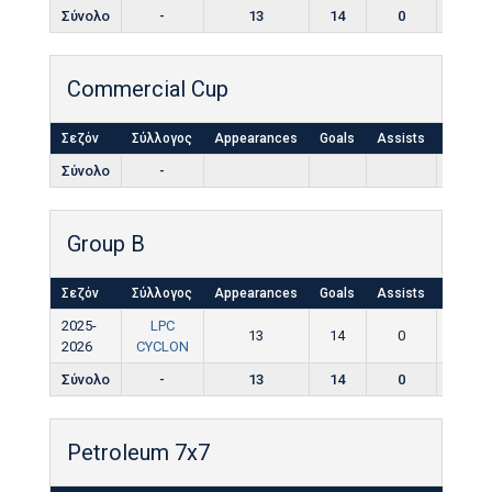
Σύνολο
-
13
14
0
0
Commercial Cup
Σεζόν
Σύλλογος
Appearances
Goals
Assists
Yellow
Σύνολο
-
Group B
Σεζόν
Σύλλογος
Appearances
Goals
Assists
Yellow
2025-
LPC
13
14
0
0
2026
CYCLON
Σύνολο
-
13
14
0
0
Petroleum 7x7