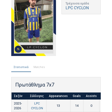
Τρέχουσα ομάδα
LPC CYCLON
Στατιστικά
Matches
Πρωτάθλημα 7x7
Σεζόν
Σύλλογος
Appearances
Goals
Assists
Yellow
2025-
LPC
13
14
0
0
2026
CYCLON