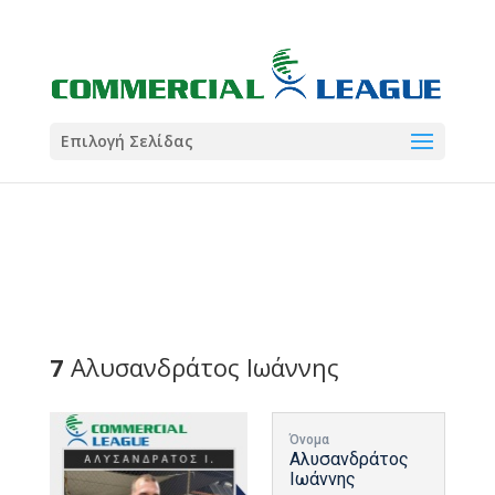
21:00
22:00
7 Ιούλ
1 Ιούλ
Summer League
Summer League
Dialectica
3
Coral
13
Coral
5
Σωματείο ΣΟΛ
0
Επιλογή Σελίδας
7
Αλυσανδράτος Ιωάννης
Όνομα
Αλυσανδράτος
Ιωάννης