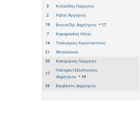
3
Κοζανίδης Γεώργιος
2
Λίβας Αργύριος
19
Βογιατζής Δημήτριος
17
7
Καραμανέας Ηλίας
14
Τσαλιάγκος Κωνσταντίνος
21
Μπαλάσκας
55
Καπερώνης Γεώργιος
Παπαμεντζελόπουλος
17
Δημήτριος
19
33
Βερβεσός Δημήτριος