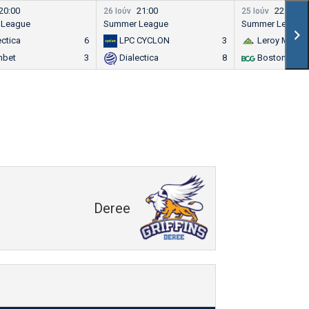
20:00
21:00
22:00
26 Ιούν
25 Ιούν
 League
Summer League
Summer League
ectica
6
LPC CYCLON
3
Leroy Merlin
nbet
3
Dialectica
8
Boston Cons
Deree