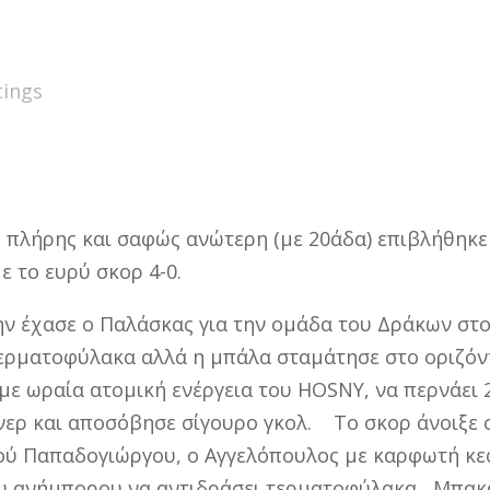
tings
 πλήρης και σαφώς ανώτερη (με 20άδα) επιβλήθηκε
ε το ευρύ σκορ 4-0.
ν έχασε ο Παλάσκας για την ομάδα του Δράκων στο 
ερματοφύλακα αλλά η μπάλα σταμάτησε στο οριζόντ
αμε ωραία ατομική ενέργεια του HOSNY, να περνάει 
ρ και αποσόβησε σίγουρο γκολ. Το σκορ άνοιξε στ
ύ Παπαδογιώργου, ο Αγγελόπουλος με καρφωτή κεφ
ου ανήμπορου να αντιδράσει τερματοφύλακα Μπακάλη