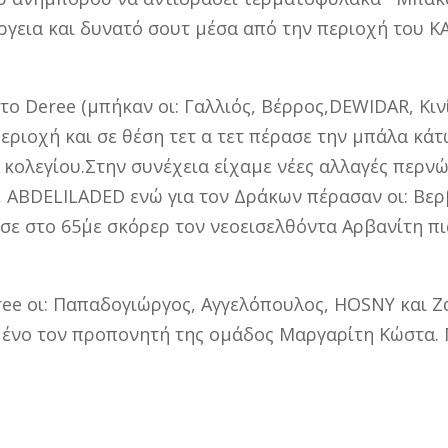
γεια και δυνατό σουτ μέσα από την περιοχή του KA
το Deree (μπήκαν οι: Γαλλιός, Βέρρος,DEWIDAR, Κινίν
ριοχή και σε θέση τετ α τετ πέρασε την μπάλα κά
 κολεγίου.Στην συνέχεια είχαμε νέες αλλαγές περνώ
, ABDELILADED ενώ για τον Δράκων πέρασαν οι: Bε
ε στο 65΄με σκόρερ τον νεοεισελθόντα Αρβανίτη π
ee οι: Παπαδογιώργος, Αγγελόπουλος, HOSNY και Ζ
ένο τον προπονητή της ομάδος Μαργαρίτη Κώστα. Γ