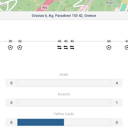
Gravias 6, Ag. Paraskevi 153 42, Greece
30
32
45
45
45
60
6
Goals
0
4
Assists
0
1
Yellow Cards
0
0