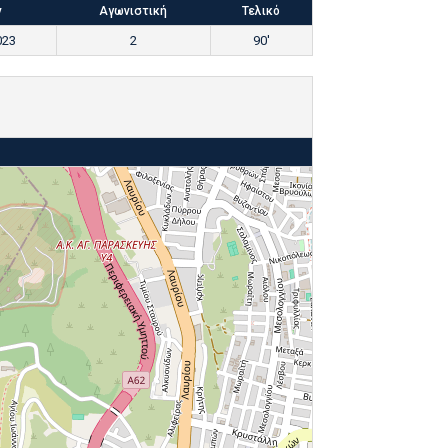
ν
Αγωνιστική
Τελικό
023
2
90'