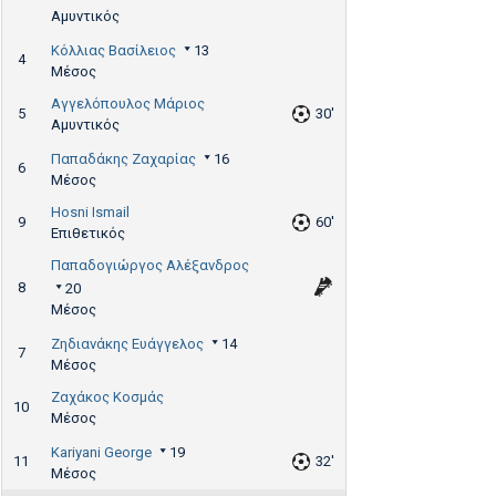
Αμυντικός
Κόλλιας Βασίλειος
13
4
Μέσος
Αγγελόπουλος Μάριος
5
30'
Αμυντικός
Παπαδάκης Ζαχαρίας
16
6
Μέσος
Hosni Ismail
9
60'
Επιθετικός
Παπαδογιώργος Αλέξανδρος
8
20
Μέσος
Ζηδιανάκης Ευάγγελος
14
7
Μέσος
Ζαχάκος Κοσμάς
10
Μέσος
Kariyani George
19
11
32'
Μέσος