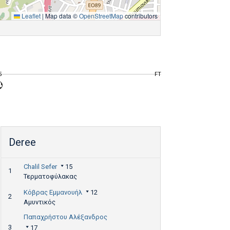
Leaflet
|
Map data ©
OpenStreetMap
contributors
5
FT
Deree
Chalil Sefer
15
1
Τερματοφύλακας
Κόβρας Εμμανουήλ
12
2
Αμυντικός
Παπαχρήστου Αλέξανδρος
3
17