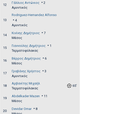
Γάλλιος Αντώνιος
2
12
Αμυντικός
Rodriguez-Hernandez Alfonso
13
4
Αμυντικός
Κινίνης Δημήτριος
7
14
Μέσος
Γιαννούλης Δημήτριος
1
15
Τερματοφύλακας
Βέρρος Δημήτριος
6
16
Μέσος
Γραβάνης Χρήστος
3
17
Αμυντικός
Αρβανίτης Μιχαήλ
18
65'
Τερματοφύλακας
Abdelkader Mazen
11
19
Μέσος
Devidar Omar
8
20
Μέσος