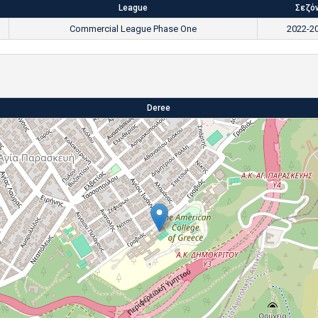
League
Σεζό
Commercial League Phase One
2022-2
Deree