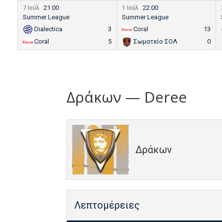
21:00
22:00
7 Ιούλ
1 Ιούλ
Summer League
Summer League
Dialectica
3
Coral
13
Coral
5
Σωματείο ΣΟΛ
0
Δράκων — Deree
Δράκων
Λεπτομέρειες