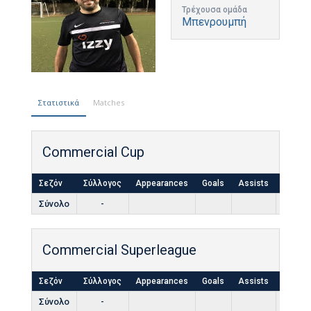
Τρέχουσα ομάδα
Μπενρουμπή
Στατιστικά
Matches
Commercial Cup
Σεζόν
Σύλλογος
Appearances
Goals
Assists
Yellow
Σύνολο
-
Commercial Superleague
Σεζόν
Σύλλογος
Appearances
Goals
Assists
Yellow
Σύνολο
-