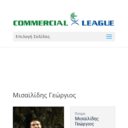
21:00
22:00
7 Ιούλ
1 Ιούλ
Summer League
Summer League
Dialectica
3
Coral
13
Coral
5
Σωματείο ΣΟΛ
0
Επιλογή Σελίδας
Μισαϊλίδης Γεώργιος
Όνομα
Μισαϊλίδης
Γεώργιος