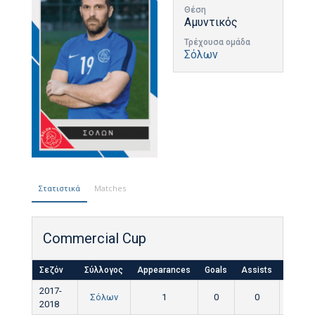
Θέση
Αμυντικός
Τρέχουσα ομάδα
Σόλων
Στατιστικά
Matches
Commercial Cup
Σεζόν
Σύλλογος
Appearances
Goals
Assists
Yellow
2017-
Σόλων
1
0
0
0
2018