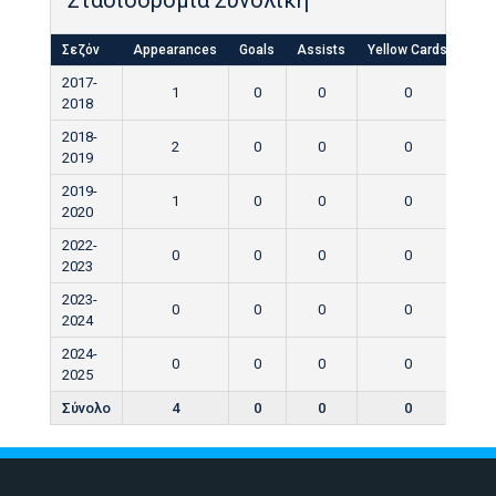
Σεζόν
Appearances
Goals
Assists
Yellow Cards
Red
2017-
1
0
0
0
2018
2018-
2
0
0
0
2019
2019-
1
0
0
0
2020
2022-
0
0
0
0
2023
2023-
0
0
0
0
2024
2024-
0
0
0
0
2025
Σύνολο
4
0
0
0