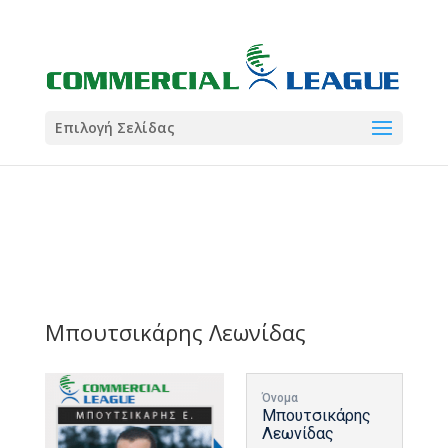
21:00
22:00
7 Ιούλ
1 Ιούλ
Summer League
Summer League
Dialectica
3
Coral
13
Coral
5
Σωματείο ΣΟΛ
0
Επιλογή Σελίδας
Μπουτσικάρης Λεωνίδας
Όνομα
Μπουτσικάρης
Λεωνίδας