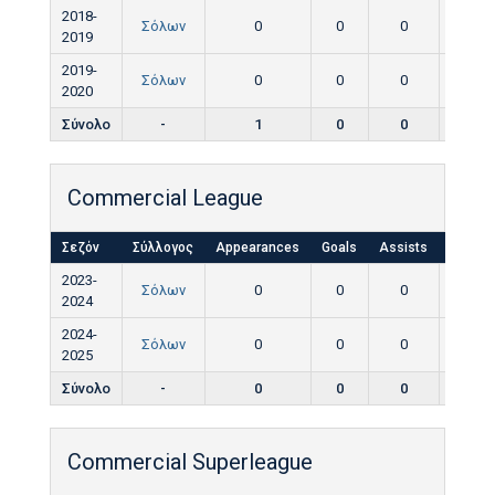
2018-
Σόλων
0
0
0
0
2019
2019-
Σόλων
0
0
0
0
2020
Σύνολο
-
1
0
0
0
Commercial League
Σεζόν
Σύλλογος
Appearances
Goals
Assists
Yellow
2023-
Σόλων
0
0
0
0
2024
2024-
Σόλων
0
0
0
0
2025
Σύνολο
-
0
0
0
0
Commercial Superleague