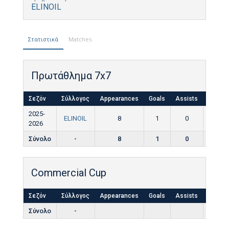
ELINOIL
Στατιστικά
Matches
Πρωτάθλημα 7x7
Σεζόν
Σύλλογος
Appearances
Goals
Assists
Yellow
2025-
ELINOIL
8
1
0
0
2026
Σύνολο
-
8
1
0
0
Commercial Cup
Σεζόν
Σύλλογος
Appearances
Goals
Assists
Yellow
Σύνολο
-