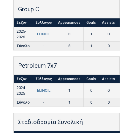
Group C
Σεζόν
Σύλλογος
Appearances
Goals
Assists
Yellow
2025-
ELINOIL
8
1
0
0
2026
Σύνολο
-
8
1
0
0
Petroleum 7x7
Σεζόν
Σύλλογος
Appearances
Goals
Assists
Yellow
2024-
ELINOIL
1
0
0
0
2025
Σύνολο
-
1
0
0
0
Σταδιοδρομία Συνολική