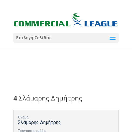
21:00
22:00
7 Ιούλ
1 Ιούλ
Summer League
Summer League
Dialectica
3
Coral
13
Coral
5
Σωματείο ΣΟΛ
0
Επιλογή Σελίδας
4
Σλάμαρης Δημήτρης
Όνομα
Σλάμαρης Δημήτρης
Τρέχουσα ομάδα