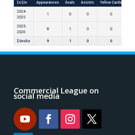
Σεζόν
Appearances
Goals
Assists
Yellow Cards
Red
2024-
1
0
0
0
2025
2025-
8
1
0
0
2026
Σύνολο
9
1
0
0
Commercial League on
social media