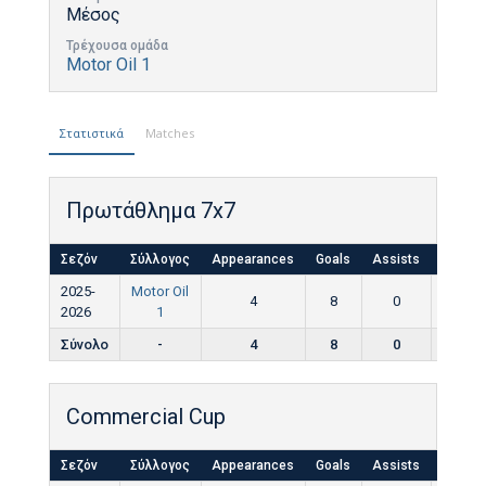
Μέσος
Τρέχουσα ομάδα
Motor Oil 1
Στατιστικά
Matches
Πρωτάθλημα 7x7
Σεζόν
Σύλλογος
Appearances
Goals
Assists
Yellow
2025-
Motor Oil
4
8
0
0
2026
1
Σύνολο
-
4
8
0
0
Commercial Cup
Σεζόν
Σύλλογος
Appearances
Goals
Assists
Yellow