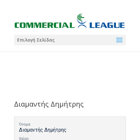
21:00
22:00
7 Ιούλ
1 Ιούλ
Summer League
Summer League
Dialectica
3
Coral
13
Coral
5
Σωματείο ΣΟΛ
0
Επιλογή Σελίδας
Διαμαντής Δημήτρης
Όνομα
Διαμαντής Δημήτρης
Θέση