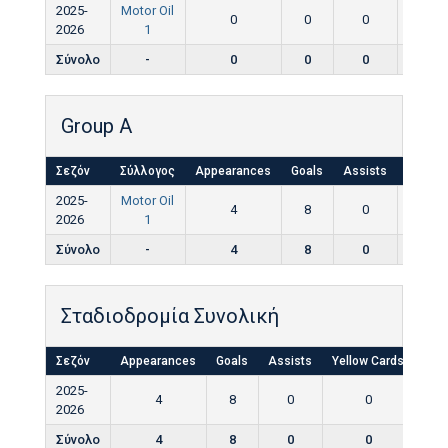
2025-
Motor Oil
0
0
0
0
2026
1
Σύνολο
-
0
0
0
0
Group A
Σεζόν
Σύλλογος
Appearances
Goals
Assists
Yellow
2025-
Motor Oil
4
8
0
0
2026
1
Σύνολο
-
4
8
0
0
Σταδιοδρομία Συνολική
Σεζόν
Appearances
Goals
Assists
Yellow Cards
Red
2025-
4
8
0
0
2026
Σύνολο
4
8
0
0