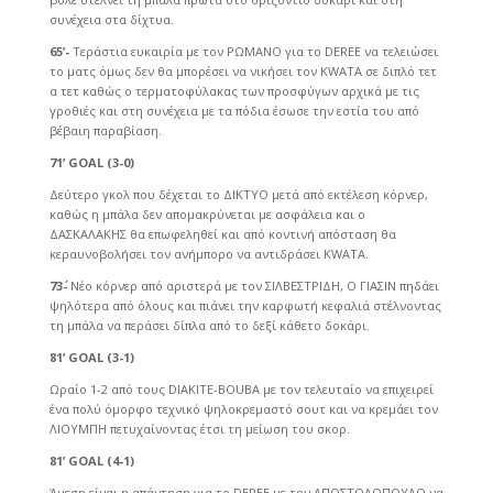
συνέχεια στα δίχτυα.
65’-
Τεράστια ευκαιρία με τον ΡΩΜΑΝΟ για το DEREE να τελειώσει
το ματς όμως δεν θα μπορέσει να νικήσει τον KWATA σε διπλό τετ
α τετ καθώς ο τερματοφύλακας των προσφύγων αρχικά με τις
γροθιές και στη συνέχεια με τα πόδια έσωσε την εστία του από
βέβαιη παραβίαση.
71’
GOAL (3-0)
Δεύτερο γκολ που δέχεται το ΔΙΚΤΥΟ μετά από εκτέλεση κόρνερ,
καθώς η μπάλα δεν απομακρύνεται με ασφάλεια και ο
ΔΑΣΚΑΛΑΚΗΣ θα επωφεληθεί και από κοντινή απόσταση θα
κεραυνοβολήσει τον ανήμπορο να αντιδράσει KWATA.
73΄-
Νέο κόρνερ από αριστερά με τον ΣΙΛΒΕΣΤΡΙΔΗ, Ο ΓΙΑΣΙΝ πηδάει
ψηλότερα από όλους και πιάνει την καρφωτή κεφαλιά στέλνοντας
τη μπάλα να περάσει δίπλα από το δεξί κάθετο δοκάρι.
81’
GOAL (3-1)
Ωραίο 1-2 από τους DIAKITE-BOUBA με τον τελευταίο να επιχειρεί
ένα πολύ όμορφο τεχνικό ψηλοκρεμαστό σουτ και να κρεμάει τον
ΛΙΟΥΜΠΗ πετυχαίνοντας έτσι τη μείωση του σκορ.
81’
GOAL (4-1)
Άμεση είναι η απάντηση για το DEREE με τον ΑΠΟΣΤΟΛΟΠΟΥΛΟ να