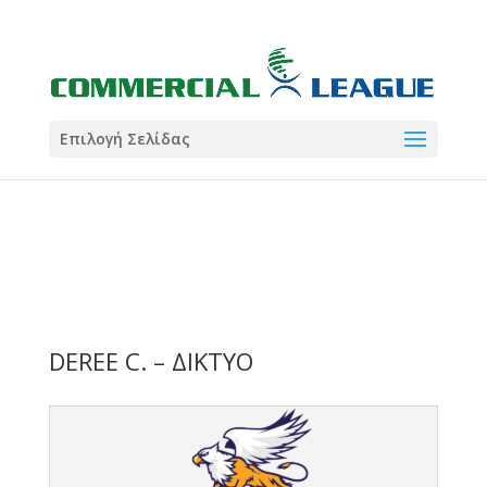
21:00
22:00
7 Ιούλ
1 Ιούλ
Summer League
Summer League
Dialectica
3
Coral
13
Coral
5
Σωματείο ΣΟΛ
0
Επιλογή Σελίδας
DEREE C. – ΔΙΚΤΥΟ