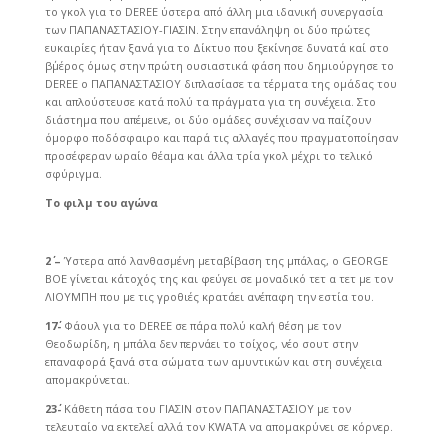
το γκολ για το DEREE ύστερα από άλλη μια ιδανική συνεργασία
των ΠΑΠΑΝΑΣΤΑΣΙΟΥ-ΓΙΑΣΙΝ. Στην επανάληψη οι δύο πρώτες
ευκαιρίες ήταν ξανά για το Δίκτυο που ξεκίνησε δυνατά καί στο
β΄μέρος όμως στην πρώτη ουσιαστικά φάση που δημιούργησε το
DEREE ο ΠΑΠΑΝΑΣΤΑΣΙΟΥ διπλασίασε τα τέρματα της ομάδας του
και απλούστευσε κατά πολύ τα πράγματα για τη συνέχεια. Στο
διάστημα που απέμεινε, οι δύο ομάδες συνέχισαν να παίζουν
όμορφο ποδόσφαιρο και παρά τις αλλαγές που πραγματοποίησαν
προσέφεραν ωραίο θέαμα και άλλα τρία γκολ μέχρι το τελικό
σφύριγμα.
Το φιλμ του αγώνα
2΄ –
Ύστερα από λανθασμένη μεταβίβαση της μπάλας, ο GEORGE
BOE γίνεται κάτοχός της και φεύγει σε μοναδικό τετ α τετ με τον
ΛΙΟΥΜΠΗ που με τις γροθιές κρατάει ανέπαφη την εστία του.
17΄-
Φάουλ για το DEREE σε πάρα πολύ καλή θέση με τον
Θεοδωρίδη, η μπάλα δεν περνάει το τοίχος, νέο σουτ στην
επαναφορά ξανά στα σώματα των αμυντικών και στη συνέχεια
απομακρύνεται.
23΄-
Κάθετη πάσα του ΓΙΑΣΙΝ στον ΠΑΠΑΝΑΣΤΑΣΙΟΥ με τον
τελευταίο να εκτελεί αλλά τον KWATA να απομακρύνει σε κόρνερ.