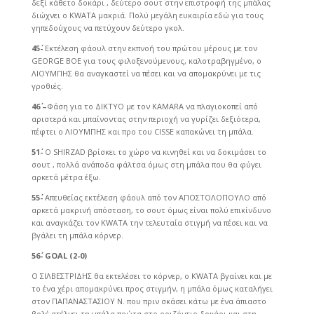
δεξί κάθετο δοκάρι , δεύτερο σουτ στην επιστροφή της μπάλας
διώχνει ο KWATA μακριά. Πολύ μεγάλη ευκαιρία εδώ για τους
γηπεδούχους να πετύχουν δεύτερο γκολ.
45΄-
Εκτέλεση φάουλ στην εκπνοή του πρώτου μέρους με τον
GEORGE BOE για τους φιλοξενούμενους, καλοτραβηγμένο, ο
ΛΙΟΥΜΠΗΣ θα αναγκαστεί να πέσει και να απομακρύνει με τις
γροθιές.
46΄ –
Φάση για το ΔΙΚΤΥΟ με τον KAMARA να πλαγιοκοπεί από
αριστερά και μπαίνοντας στην περιοχή να γυρίζει δεξιότερα,
πέφτει ο ΛΙΟΥΜΠΗΣ και προ του CISSE καπακώνει τη μπάλα.
51΄-
Ο SHIRZAD βρίσκει το χώρο να κινηθεί και να δοκιμάσει το
σουτ , πολλά ανάποδα φάλτσα όμως στη μπάλα που θα φύγει
αρκετά μέτρα έξω.
55΄-
Απευθείας εκτέλεση φάουλ από τον ΑΠΟΣΤΟΛΟΠΟΥΛΟ από
αρκετά μακρινή απόσταση, το σουτ όμως είναι πολύ επικίνδυνο
και αναγκάζει τον KWATA την τελευταία στιγμή να πέσει και να
βγάλει τη μπάλα κόρνερ.
56΄-
GOAL (2-0)
O ΣΙΛΒΕΣΤΡΙΔΗΣ θα εκτελέσει το κόρνερ, ο KWATA βγαίνει και με
το ένα χέρι απομακρύνει προς στιγμήν, η μπάλα όμως καταλήγει
στον ΠΑΠΑΝΑΣΤΑΣΙΟΥ Ν. που πριν σκάσει κάτω με ένα άπιαστο
βολέ στέλνει τη μπάλα πρώτα στο οριζόντιο δοκάρι και στη