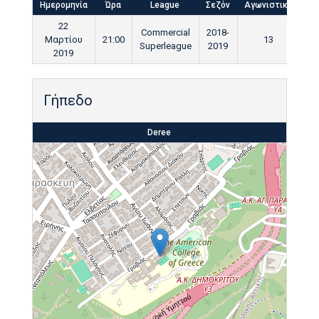
Ημερομηνία
Ώρα
League
Σεζόν
Αγωνιστική
Τε
22
Commercial
2018-
Μαρτίου
21:00
13
9
Superleague
2019
2019
Γήπεδο
Deree