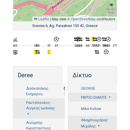
Leaflet
|
Map data ©
OpenStreetMap
contributors
Gravias 6, Ag. Paraskevi 153 42, Greece
KO
18
20
31
37
55
56
58
65
70
70
70
71
80
81
83
FT
Deree
Δίκτυο
Δασκαλάκης
GEORGE
Ευήμερος
71'
PAPOU DIAKITE
Ραυτόπουλος-
Λίνγκας Ιωάννης
Mike Kobee
18'
Φλαμπουράρης
Λιούμπης
Μιχάλης
Κωνσταντίνος