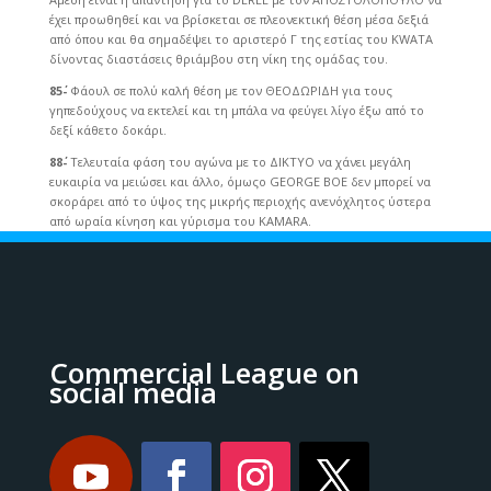
έχει προωθηθεί και να βρίσκεται σε πλεονεκτική θέση μέσα δεξιά
από όπου και θα σημαδέψει το αριστερό Γ της εστίας του KWATA
δίνοντας διαστάσεις θριάμβου στη νίκη της ομάδας του.
85΄-
Φάουλ σε πολύ καλή θέση με τον ΘΕΟΔΩΡΙΔΗ για τους
γηπεδούχους να εκτελεί και τη μπάλα να φεύγει λίγο έξω από το
δεξί κάθετο δοκάρι.
88΄-
Τελευταία φάση του αγώνα με το ΔΙΚΤΥΟ να χάνει μεγάλη
ευκαιρία να μειώσει και άλλο, όμωςο GEORGE BOE δεν μπορεί να
σκοράρει από το ύψος της μικρής περιοχής ανενόχλητος ύστερα
από ωραία κίνηση και γύρισμα του KAMARA.
Commercial League on
social media