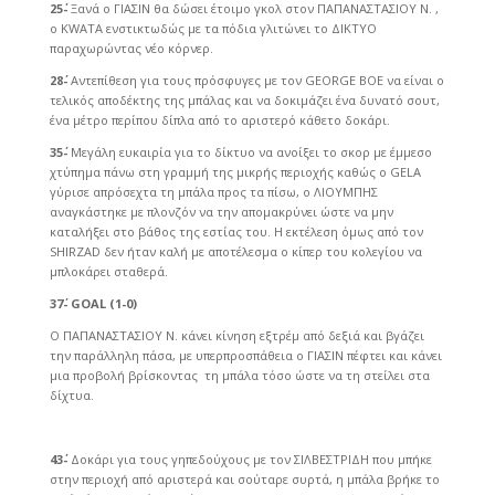
25΄-
Ξανά ο ΓΙΑΣΙΝ θα δώσει έτοιμο γκολ στον ΠΑΠΑΝΑΣΤΑΣΙΟΥ Ν. ,
ο KWATA ενστικτωδώς με τα πόδια γλιτώνει το ΔΙΚΤΥΟ
παραχωρώντας νέο κόρνερ.
28΄-
Αντεπίθεση για τους πρόσφυγες με τον GEORGE BOE να είναι ο
τελικός αποδέκτης της μπάλας και να δοκιμάζει ένα δυνατό σουτ,
ένα μέτρο περίπου δίπλα από το αριστερό κάθετο δοκάρι.
35΄-
Μεγάλη ευκαιρία για το δίκτυο να ανοίξει το σκορ με έμμεσο
χτύπημα πάνω στη γραμμή της μικρής περιοχής καθώς ο GELA
γύρισε απρόσεχτα τη μπάλα προς τα πίσω, ο ΛΙΟΥΜΠΗΣ
αναγκάστηκε με πλονζόν να την απομακρύνει ώστε να μην
καταλήξει στο βάθος της εστίας του. Η εκτέλεση όμως από τον
SHIRZAD δεν ήταν καλή με αποτέλεσμα ο κίπερ του κολεγίου να
μπλοκάρει σταθερά.
37΄-
GOAL (1-0)
Ο ΠΑΠΑΝΑΣΤΑΣΙΟΥ Ν. κάνει κίνηση εξτρέμ από δεξιά και βγάζει
την παράλληλη πάσα, με υπερπροσπάθεια ο ΓΙΑΣΙΝ πέφτει και κάνει
μια προβολή βρίσκοντας τη μπάλα τόσο ώστε να τη στείλει στα
δίχτυα.
43΄-
Δοκάρι για τους γηπεδούχους με τον ΣΙΛΒΕΣΤΡΙΔΗ που μπήκε
στην περιοχή από αριστερά και σούταρε συρτά, η μπάλα βρήκε το