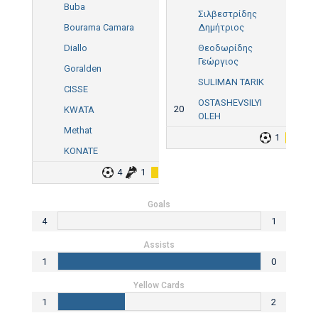
Buba
Σιλβεστρίδης
Bourama Camara
Δημήτριος
Diallo
Θεοδωρίδης
Γεώργιος
Goralden
SULIMAN TARIK
CISSE
OSTASHEVSILYI
20
KWATA
OLEH
Methat
1
2
KONATE
4
1
1
Goals
4
1
Assists
1
0
Yellow Cards
1
2