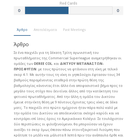
Red Cards
0
0
Άρθρο
Αποτελέσματα
Past Meetings
Άρθρο
Σε ένα παιχνίδι για τη δέκατη Τρίτη αγωνιστική του
πρωταθλήματος της Commercial Superleague αναμετρήθηκαν οι
ομάδες των
DEREE
COL.
και
ΔΙΚΤΥΟΥ ΜΕΤΑΝΑΣΤΩΝ-
ΠΡΟΣΦΥΓΩΝ
με τους πρώτους να φτάνουν στη νίκη με τελικό
σκορ 4-1. Με αυτήν τους τη νίκη οι γηπεδούχοι έφτασαν τους 34
βαθμούς παραμένοντας σταθερά στην πρώτη θέση της
βαθμολογίας κάνοντας έτσι άλλο ένα αποφασιστικό βήμα προς το
μεγάλο τους στόχο που δεν είναι άλλος από την κατάκτηση του
φετινού πρωταθλήματος. Από την άλλη η ομάδα του Δικτύου
έμεινε στην έκτη θέση με 9 πόντους έχοντας τρεις νίκες σε δέκα
ματς. Το παιχνίδι στο πρώτο ημίχρονο ήταν πάρα πολύ καλό με
την ομάδα του Δικτύου να αποδεικνύεται σκληρό καρύδι και να
κοντράρει επί ίσοις όροις το Αμερικάνικο Κολέγιο. Σε τουλάχιστον
δύο περιπτώσεις οι φιλοξενούμενοι θα μπορούσαν να έχουν
ανοίξει το σκορ όμως έπεσαν πάνω στον εξαιρετικό Λιούμπη που
κράτησε το μηδέν και μάλιστα 8 λεπτά πριν την ανάπαυλα ήρθε και