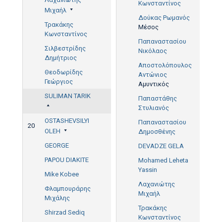
Κωνσταντίνος
Μιχαήλ
Δούκας Ρωμανός
Τρακάκης
Μέσος
Κωνσταντίνος
Παπαναστασίου
Σιλβεστρίδης
Νικόλαος
Δημήτριος
Αποστολόπουλος
Θεοδωρίδης
Αντώνιος
Γεώργιος
Αμυντικός
SULIMAN TARIK
Παπαστάθης
Στυλιανός
OSTASHEVSILYI
Παπαναστασίου
20
OLEH
Δημοσθένης
GEORGE
DEVADZE GELA
PAPOU DIAKITE
Mohamed Leheta
Yassin
Mike Kobee
Λαχανιώτης
Φλαμπουράρης
Μιχαήλ
Μιχάλης
Τρακάκης
Shirzad Sediq
Κωνσταντίνος