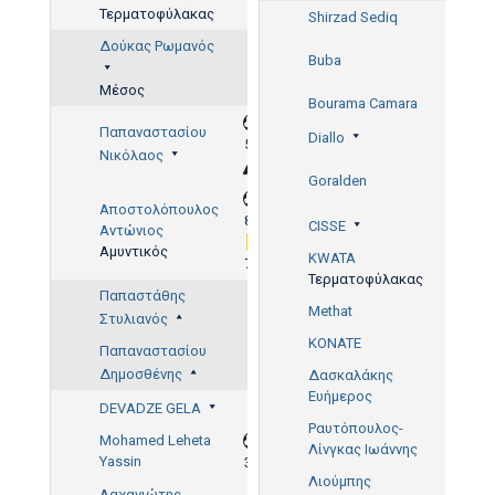
Τερματοφύλακας
Shirzad Sediq
Δούκας Ρωμανός
Buba
81'
Μέσος
Bourama Camara
Παπαναστασίου
Diallo
56'
Νικόλαος
Goralden
31'
Αποστολόπουλος
83'
CISSE
Αντώνιος
Αμυντικός
KWATA
70'
Τερματοφύλακας
Παπαστάθης
Methat
Στυλιανός
KONATE
Παπαναστασίου
Δημοσθένης
Δασκαλάκης
Ευήμερος
DEVADZE GELA
Ραυτόπουλος-
Mohamed Leheta
Λίνγκας Ιωάννης
Yassin
37'
Λιούμπης
Λαχανιώτης