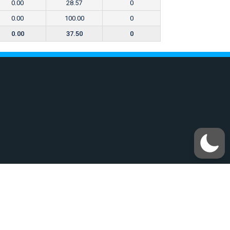
0.00
28.57
0
0.00
100.00
0
0.00
37.50
0