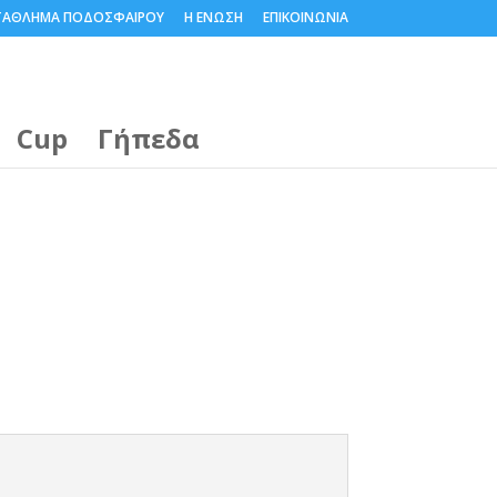
ΤΑΘΛΗΜΑ ΠΟΔΟΣΦΑΙΡΟΥ
Η ΕΝΩΣΗ
ΕΠΙΚΟΙΝΩΝΙΑ
20:00
21:00
22:00
26 Ιούν
25 Ιούν
 League
Summer League
Summer League
ectica
6
LPC CYCLON
3
Leroy Merlin
nbet
3
Dialectica
8
Boston Cons
Cup
Γήπεδα