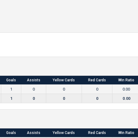
Goals
Assists
Yellow Cards
Red Cards
Win Ratio
1
0
0
0
0.00
1
0
0
0
0.00
Goals
Assists
Yellow Cards
Red Cards
Win Ratio