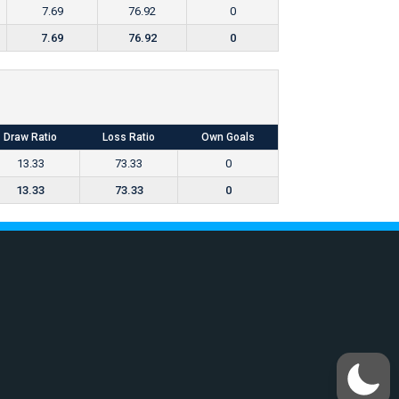
7.69
76.92
0
7.69
76.92
0
Draw Ratio
Loss Ratio
Own Goals
13.33
73.33
0
13.33
73.33
0