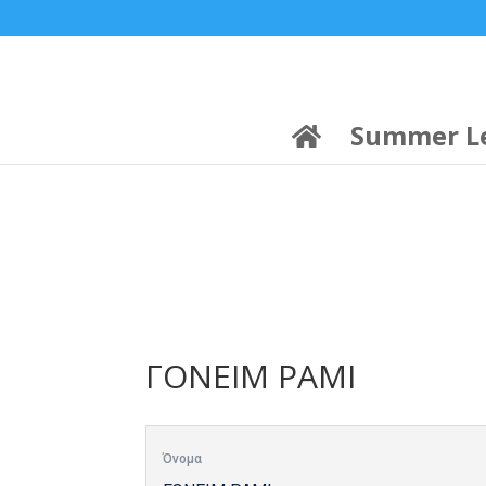
21:00
22:00
7 Ιούλ
1 Ιούλ
Summer League
Summer League
Dialectica
3
Coral
13
Coral
5
Σωματείο ΣΟΛ
0
Summer L
ΓΟΝΕΙΜ ΡΑΜΙ
Όνομα