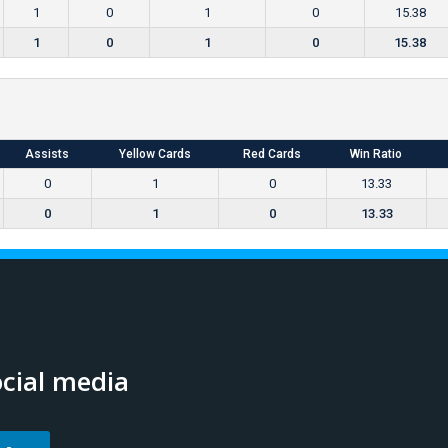
1
0
1
0
15.38
1
0
1
0
15.38
Assists
Yellow Cards
Red Cards
Win Ratio
0
1
0
13.33
0
1
0
13.33
cial media