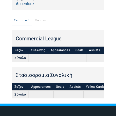
Accenture
Στατιστικά
Matches
Commercial League
Σεζόν
Σύλλογος
Appearances
Goals
Assists
Yellow
Σύνολο
-
Σταδιοδρομία Συνολική
Σεζόν
Appearances
Goals
Assists
Yellow Cards
Red
Σύνολο