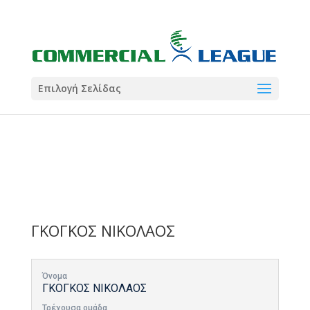
21:00
22:00
7 Ιούλ
1 Ιούλ
Summer League
Summer League
Dialectica
3
Coral
13
Coral
5
Σωματείο ΣΟΛ
0
Επιλογή Σελίδας
ΓΚΟΓΚΟΣ ΝΙΚΟΛΑΟΣ
Όνομα
ΓΚΟΓΚΟΣ ΝΙΚΟΛΑΟΣ
Τρέχουσα ομάδα