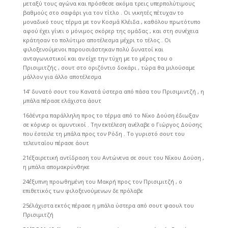
μεταξύ τους αγώνα και πρόσθεσε ακόμα τρεις υπερπολύτιμους
βαθμούς στο σαφάρι για τον τίτλο . Οι νικητές πέτυχαν το
μοναδικό τους τέρμα με τον Κοσμά Κλέιδα , καθόλου πρωτότυπο
αφού έχει γίνει ο μόνιμος σκόρερ της ομάδας , και στη συνέχεια
κράτησαν το πολύτιμο αποτέλεσμα μέχρι το τέλος . Οι
φιλοξενούμενοι παρουσιάστηκαν πολύ δυνατοί και
ανταγωνιστικοί και αν είχε την τύχη με το μέρος του ο
Πρισιμιτζής , σουτ στο οριζόντιο δοκάρι , τώρα θα μιλούσαμε
μάλλον για άλλο αποτέλεσμα
14’ δυνατό σουτ του Κανατά ύστερα από πάσα του Πρισιμιντζή , η
μπάλα πέρασε ελάχιστα άουτ
16΄σέντρα παράλληλη προς το τέρμα από το Νίκο Δούση έδιωξαν
σε κόρνερ οι αμυντικοί . Την εκτέλεση ανέλαβε ο Γιώργος Δούσης
που έστειλε τη μπάλα προς τον Ρόδη . Το γυριστό σουτ του
τελευταίου πέρασε άουτ
21΄εξαιρετική αντίδραση του Αντώνενα σε σουτ του Νίκου Δούση ,
η μπάλα απομακρύνθηκε
24΄έξυπνη προωθημένη του Μακρή προς τον Πρισιμιτζή , ο
επιθετικός των φιλοξενούμενων δε πρόλαβε
25΄ελάχιστα εκτός πέρασε η μπάλα ύστερα από σουτ φαουλ του
Πρισιμιτζή