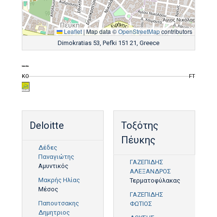
Leaflet
|
Map data ©
OpenStreetMap
contributors
Dimokratias 53, Pefki 151 21, Greece
KO
FT
Deloitte
Τοξότης
Πέυκης
Δέδες
Παναγιώτης
ΓΑΖΕΠΙΔΗΣ
Αμυντικός
ΑΛΕΞΑΝΔΡΟΣ
Μακρής Ηλίας
Τερματοφύλακας
Μέσος
ΓΑΖΕΠΙΔΗΣ
Παπουτσακης
ΦΩΤΙΟΣ
Δημητριος