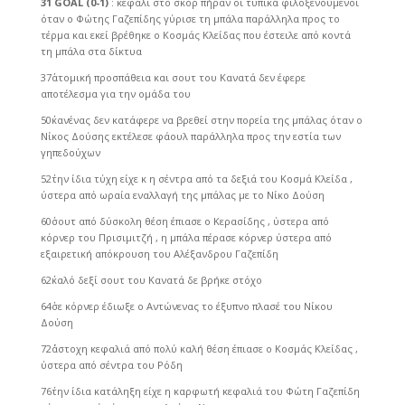
31΄
GOAL
(0-1)
: κεφάλι στο σκορ πήραν οι τυπικά φιλοξενούμενοι
όταν ο Φώτης Γαζεπίδης γύρισε τη μπάλα παράλληλα προς το
τέρμα και εκεί βρέθηκε ο Κοσμάς Κλείδας που έστειλε από κοντά
τη μπάλα στα δίκτυα
37΄ατομική προσπάθεια και σουτ του Κανατά δεν έφερε
αποτέλεσμα για την ομάδα του
50΄κανένας δεν κατάφερε να βρεθεί στην πορεία της μπάλας όταν ο
Νίκος Δούσης εκτέλεσε φάουλ παράλληλα προς την εστία των
γηπεδούχων
52΄την ίδια τύχη είχε κ η σέντρα από τα δεξιά του Κοσμά Κλείδα ,
ύστερα από ωραία εναλλαγή της μπάλας με το Νίκο Δούση
60΄σουτ από δύσκολη θέση έπιασε ο Κερασίδης , ύστερα από
κόρνερ του Πρισιμιτζή , η μπάλα πέρασε κόρνερ ύστερα από
εξαιρετική απόκρουση του Αλέξανδρου Γαζεπίδη
62΄καλό δεξί σουτ του Κανατά δε βρήκε στόχο
64΄σε κόρνερ έδιωξε ο Αντώνενας το έξυπνο πλασέ του Νίκου
Δούση
72΄άστοχη κεφαλιά από πολύ καλή θέση έπιασε ο Κοσμάς Κλείδας ,
ύστερα από σέντρα του Ρόδη
76΄την ίδια κατάληξη είχε η καρφωτή κεφαλιά του Φώτη Γαζεπίδη