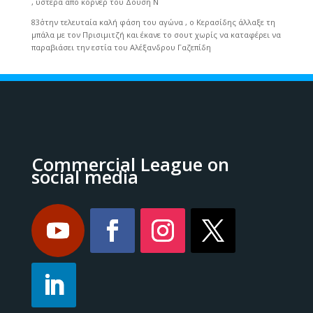
, ύστερα από κόρνερ του Δούση Ν
83΄στην τελευταία καλή φάση του αγώνα , ο Κερασίδης άλλαξε τη
μπάλα με τον Πρισιμιτζή και έκανε το σουτ χωρίς να καταφέρει να
παραβιάσει την εστία του Αλέξανδρου Γαζεπίδη
Commercial League on
social media