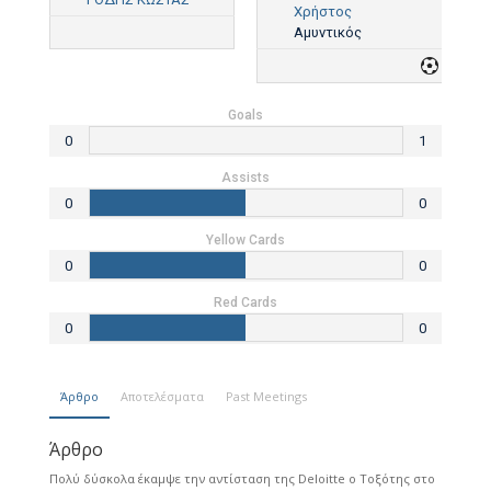
Χρήστος
Αμυντικός
1
Goals
0
1
Assists
0
0
Yellow Cards
0
0
Red Cards
0
0
Άρθρο
Αποτελέσματα
Past Meetings
Άρθρο
Πολύ δύσκολα έκαμψε την αντίσταση της Deloitte ο Τοξότης στο