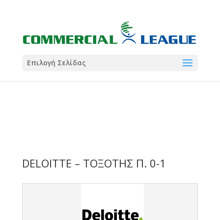
21:00
22:00
7 Ιούλ
1 Ιούλ
Summer League
Summer League
Dialectica
3
Coral
13
Coral
5
Σωματείο ΣΟΛ
0
Επιλογή Σελίδας
DELOITTE – ΤΟΞΟΤΗΣ Π. 0-1