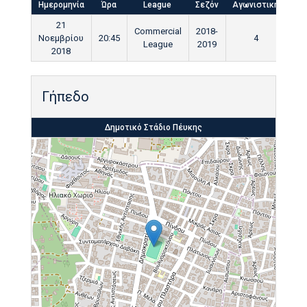
Ημερομηνία
Ώρα
League
Σεζόν
Αγωνιστική
Τελ
21
Commercial
2018-
Νοεμβρίου
20:45
4
9
League
2019
2018
Γήπεδο
Δημοτικό Στάδιο Πέυκης