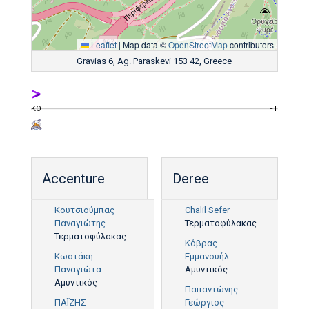
Leaflet
|
Map data ©
OpenStreetMap
contributors
Gravias 6, Ag. Paraskevi 153 42, Greece
KO
FT
Accenture
Deree
Κουτσιούμπας
Chalil Sefer
Παναγιώτης
Τερματοφύλακας
Τερματοφύλακας
Κόβρας
Κωστάκη
Εμμανουήλ
Παναγιώτα
Αμυντικός
Αμυντικός
Παπαντώνης
ΠΑΪΖΗΣ
Γεώργιος