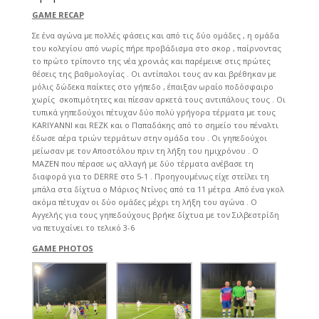
GAME RECAP
Σε ένα αγώνα με πολλές φάσεις και από τις δύο ομάδες , η ομάδα
του κολεγίου από νωρίς πήρε προβάδισμα στο σκορ , παίρνοντας
το πρώτο τρίποντο της νέα χρονιάς και παρέμεινε στις πρώτες
θέσεις της βαθμολογίας . Οι αντίπαλοι τους αν και βρέθηκαν με
μόλις δώδεκα παίκτες στο γήπεδο , έπαιξαν ωραίο ποδόσφαιρο
χωρίς σκοπιμότητες και πίεσαν αρκετά τους αντιπάλους τους . Οι
τυπικά γηπεδούχοι πέτυχαν δύο πολύ γρήγορα τέρματα με τους
KARIYANNI και REZK και ο Παπαδάκης από το σημείο του πέναλτι
έδωσε αέρα τριών τερμάτων στην ομάδα του . Οι γηπεδούχοι
μείωσαν με τον Αποστόλου πριν τη λήξη του ημιχρόνου . Ο
MAZEN που πέρασε ως αλλαγή με δύο τέρματα ανέβασε τη
διαφορά για το DERRE στο 5-1 . Προηγουμένως είχε στείλει τη
μπάλα στα δίχτυα ο Μάριος Ντίνος από τα 11 μέτρα .Από ένα γκολ
ακόμα πέτυχαν οι δύο ομάδες μέχρι τη λήξη του αγώνα . Ο
Αγγελής για τους γηπεδούχους βρήκε δίχτυα με τον Σιλβεστρίδη
να πετυχαίνει το τελικό 3-6
GAME PHOTOS