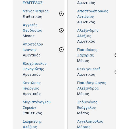
ΕΥΑΓΓΕΛΟΣ
Αμυντικός
Ντίνος Μάριος
Αποστολόπουλος
Επιθετικός
Αντώνιος
Αμυντικός
Αγγελής
Θεοδόσιος
Αλεξανδρής
Μέσος
Αλέξιος
Αμυντικός
Αποστόλου
Ιωάννης
Παπαδάκης
Αμυντικός
Ζαχαρίας
Μέσος
Βλαχόπουλος
Παναγιώτης
Rezk youssef
Αμυντικός
Αμυντικός
Κοντώσης
Παπαδογιώργος
Γεώργιος
Αλέξανδρος
Αμυντικός
Μέσος
Μαριστάνογλου
Ζηδιανάκης
Συμεών
Ευάγγελος
Επιθετικός
Μέσος
Σελμπέσης
Αγγελόπουλος
Αλέξιος
Μάριος