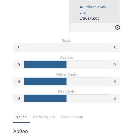
Αθιτάκης Κων/
νος
Επιθετικός
6
Goals
3
6
Assists
0
0
Yellow Cards
0
0
Red Cards
0
0
Άρθρο
Αποτελέσματα
Past Meetings
Άρθρο