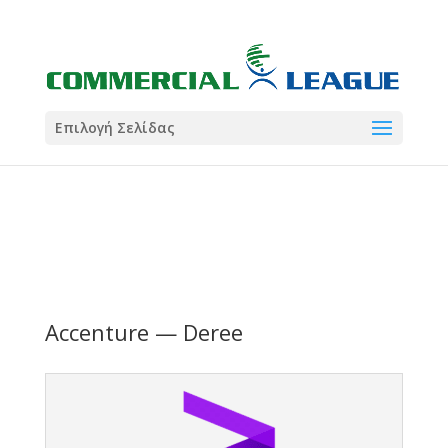
21:00
22:00
7 Ιούλ
1 Ιούλ
Summer League
Summer League
Dialectica
3
Coral
13
Coral
5
Σωματείο ΣΟΛ
0
Επιλογή Σελίδας
Accenture — Deree