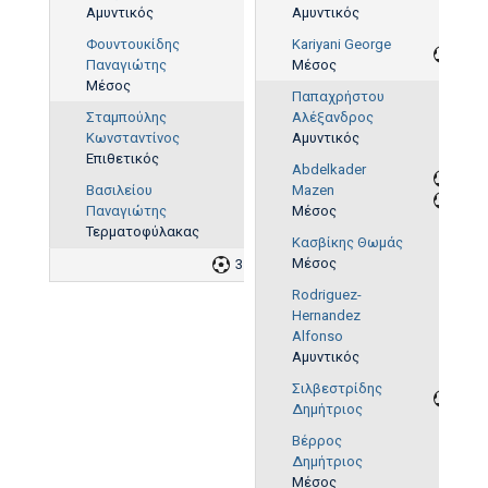
Αμυντικός
Αμυντικός
Φουντουκίδης
Kariyani George
Παναγιώτης
Μέσος
Μέσος
Παπαχρήστου
Σταμπούλης
Αλέξανδρος
Κωνσταντίνος
Αμυντικός
Επιθετικός
Abdelkader
Βασιλείου
Mazen
Παναγιώτης
Μέσος
Τερματοφύλακας
Κασβίκης Θωμάς
Μέσος
3
Rodriguez-
Hernandez
Alfonso
Αμυντικός
Σιλβεστρίδης
Δημήτριος
Βέρρος
Δημήτριος
Μέσος