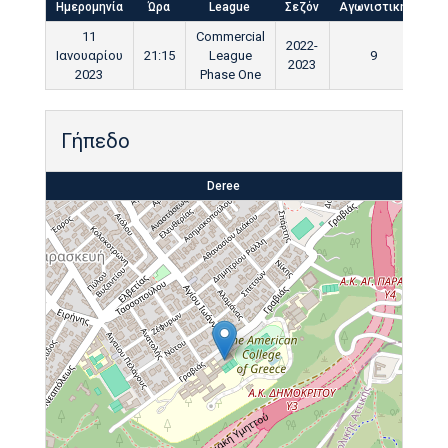
Ημερομηνία
Ώρα
League
Σεζόν
Αγωνιστική
Τελ
11
Commercial
2022-
Ιανουαρίου
21:15
League
9
0
2023
2023
Phase One
Γήπεδο
Deree