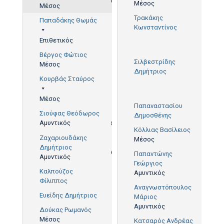
65'
Μέσος
Μέσος
Τρακάκης
Παπαδάκης Θωμάς
Κωνσταντίνος
Επιθετικός
80'
Βέργος Φώτιος
Σιλβεστρίδης
Μέσος
Δημήτριος
Κουρβάς Σταύρος
80'
Μέσος
Παπαναστασίου
Σιούφας Θεόδωρος
Δημοσθένης
Αμυντικός
85'
Κόλλιας Βασίλειος
Ζαχαριουδάκης
Μέσος
Δημήτριος
62'
Παπαντώνης
Αμυντικός
Γεώργιος
29'
Καλπούζος
Αμυντικός
Φίλιππος
Αναγνωστόπουλος
Ευείδης Δημήτριος
Μάριος
Αμυντικός
Δούκας Ρωμανός
Μέσος
Κατσαρός Ανδρέας