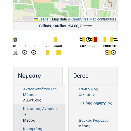
Leaflet
|
Map data ©
OpenStreetMap
contributors
Pellinis, Karellas 194 00, Greece
KO
9
16
29
36
36
38
60
62
65
65
70
70
80
80
80
85
86
88
FT
Νέμεσις
Deree
Αναγνωστόπουλος
Καλπούζος
Μάριος
Φίλιππος
Αμυντικός
Ευείδης Δημήτριος
Κατσαρός Ανδρέας
86'
Μέσος
Δούκας Ρωμανός
Μέσος
Κεραμιδάς