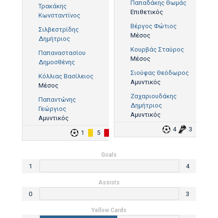
Παπαδάκης Θωμάς
Τρακάκης
Επιθετικός
Κωνσταντίνος
Βέργος Φώτιος
Σιλβεστρίδης
Μέσος
Δημήτριος
Κουρβάς Σταύρος
Παπαναστασίου
Μέσος
Δημοσθένης
Σιούφας Θεόδωρος
Κόλλιας Βασίλειος
Αμυντικός
Μέσος
Ζαχαριουδάκης
Παπαντώνης
Δημήτριος
Γεώργιος
Αμυντικός
Αμυντικός
4
3
4
1
5
1
Goals
1
4
Assists
0
3
Yellow Cards