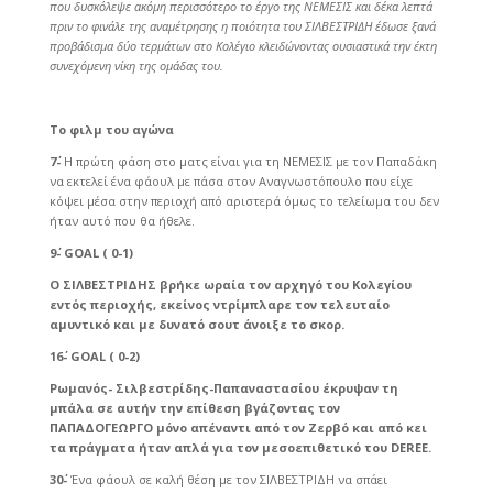
που δυσκόλεψε ακόμη περισσότερο το έργο της ΝΕΜΕΣΙΣ και δέκα λεπτά
πριν το φινάλε της αναμέτρησης η ποιότητα του ΣΙΛΒΕΣΤΡΙΔΗ έδωσε ξανά
προβάδισμα δύο τερμάτων στο Κολέγιο κλειδώνοντας ουσιαστικά την έκτη
συνεχόμενη νίκη της ομάδας του.
Το φιλμ του αγώνα
7΄-
Η πρώτη φάση στο ματς είναι για τη ΝΕΜΕΣΙΣ με τον Παπαδάκη
να εκτελεί ένα φάουλ με πάσα στον Αναγνωστόπουλο που είχε
κόψει μέσα στην περιοχή από αριστερά όμως το τελείωμα του δεν
ήταν αυτό που θα ήθελε.
9΄-
GOAL
( 0-1)
Ο ΣΙΛΒΕΣΤΡΙΔΗΣ βρήκε ωραία τον αρχηγό του Κολεγίου
εντός περιοχής, εκείνος ντρίμπλαρε τον τελευταίο
αμυντικό και με δυνατό σουτ άνοιξε το σκορ.
16΄-
GOAL
( 0-2)
Ρωμανός- Σιλβεστρίδης-Παπαναστασίου έκρυψαν τη
μπάλα σε αυτήν την επίθεση βγάζοντας τον
ΠΑΠΑΔΟΓΕΩΡΓΟ μόνο απέναντι από τον Ζερβό και από κει
τα πράγματα ήταν απλά για τον μεσοεπιθετικό του
DEREE
.
30΄-
Ένα φάουλ σε καλή θέση με τον ΣΙΛΒΕΣΤΡΙΔΗ να σπάει