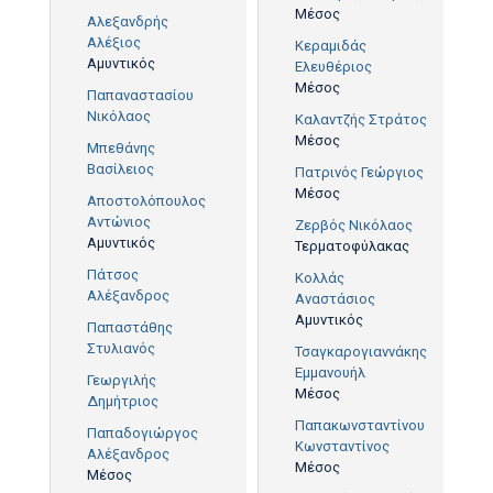
Μέσος
Αλεξανδρής
Αλέξιος
Κεραμιδάς
Αμυντικός
Ελευθέριος
Μέσος
Παπαναστασίου
Νικόλαος
Καλαντζής Στράτος
Μέσος
Μπεθάνης
Βασίλειος
Πατρινός Γεώργιος
Μέσος
Αποστολόπουλος
Αντώνιος
Ζερβός Νικόλαος
Αμυντικός
Τερματοφύλακας
Πάτσος
Κολλάς
Αλέξανδρος
Αναστάσιος
Αμυντικός
Παπαστάθης
Στυλιανός
Τσαγκαρογιαννάκης
Εμμανουήλ
Γεωργιλής
Μέσος
Δημήτριος
Παπακωνσταντίνου
Παπαδογιώργος
Κωνσταντίνος
Αλέξανδρος
Μέσος
Μέσος