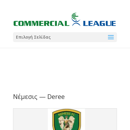
21:00
22:00
7 Ιούλ
1 Ιούλ
Summer League
Summer League
Dialectica
3
Coral
13
Coral
5
Σωματείο ΣΟΛ
0
Επιλογή Σελίδας
Νέμεσις — Deree