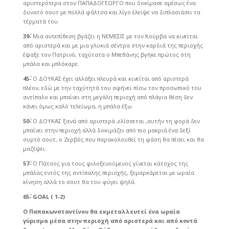
αριστερότερα στον ΠΑΠΑΔΟΓΕΩΡΓΟ που δοκίμασε αμέσως ένα
δυνατό σουτ με πολλά φάλτσα και λίγο έλειψε να διπλασιάσει τα
τέρματά του.
39΄-
Μια αντεπίθεση βγάζει η ΝΕΜΕΣΙΣ με τον Κούρβα να κινείται
από αριστερά και με μια γλυκιά σέντρα στην καρδιά της περιοχής
έψαξε τον Πατρινό, ταχύτατα ο Μπεθάνης βγήκε πρώτος στη
μπάλα και μπλόκαρε.
45΄-
Ο ΔΟΥΚΑΣ έχει αλλάξει πλευρά και κινείται από αριστερά
πλέον, εδώ με την ταχύτητά του αφήνει πίσω τον προσωπικό του
αντίπαλο και μπαίνει στη μεγάλη περιοχή από πλάγια θέση δεν
κάνει όμως καλό τελείωμα, η μπάλα έξω.
50΄-
Ο ΔΟΥΚΑΣ ξανά από αριστερά ,ελίσσεται ,αυτήν τη φορά δεν
μπαίνει στην περιοχή αλλά δοκιμάζει από πιο μακριά ένα δεξί
συρτό σουτ, ο Ζερβός που παρακολουθεί τη φάση θα πέσει και θα
μαζέψει.
57΄-
Ο Πάτσος για τους φιλοξενούμενος γίνεται κάτοχος της
μπάλας εντός της αντίπαλης περιοχής, ξεμαρκάρεται με ωραία
κίνηση αλλά το σουτ θα του φύγει ψηλά.
65΄-
GOAL
( 1-2)
O
Παπακωνσταντίνου θα εκμεταλλευτεί ένα ωραία
γύρισμα μέσα στην περιοχή από αριστερά και από κοντά