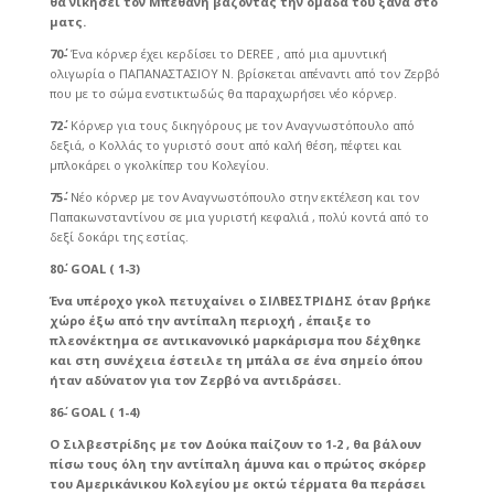
θα νικήσει τον Μπεθάνη βάζοντας την ομάδα του ξανά στο
ματς.
70΄-
Ένα κόρνερ έχει κερδίσει το DEREE , από μια αμυντική
ολιγωρία ο ΠΑΠΑΝΑΣΤΑΣΙΟΥ Ν. βρίσκεται απέναντι από τον Ζερβό
που με το σώμα ενστικτωδώς θα παραχωρήσει νέο κόρνερ.
72΄-
Κόρνερ για τους δικηγόρους με τον Αναγνωστόπουλο από
δεξιά, ο Κολλάς το γυριστό σουτ από καλή θέση, πέφτει και
μπλοκάρει ο γκολκίπερ του Κολεγίου.
75΄-
Νέο κόρνερ με τον Αναγνωστόπουλο στην εκτέλεση και τον
Παπακωνσταντίνου σε μια γυριστή κεφαλιά , πολύ κοντά από το
δεξί δοκάρι της εστίας.
80΄-
GOAL
( 1-3)
Ένα υπέροχο γκολ πετυχαίνει ο ΣΙΛΒΕΣΤΡΙΔΗΣ όταν βρήκε
χώρο έξω από την αντίπαλη περιοχή , έπαιξε το
πλεονέκτημα σε αντικανονικό μαρκάρισμα που δέχθηκε
και στη συνέχεια έστειλε τη μπάλα σε ένα σημείο όπου
ήταν αδύνατον για τον Ζερβό να αντιδράσει.
86΄-
GOAL
( 1-4)
Ο Σιλβεστρίδης με τον Δούκα παίζουν το 1-2 , θα βάλουν
πίσω τους όλη την αντίπαλη άμυνα και ο πρώτος σκόρερ
του Αμερικάνικου Κολεγίου με οκτώ τέρματα θα περάσει