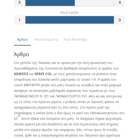
5
4
Red Cards
1
0
Άρθρο
Αποτελέσματα
Past Meetings
Άρθρο
Στο γήπεδο της Παιανίας και σε αγώνα για την έκτη αγωνιστική του
πρωταθλήματος της
Commercial
βρέθηκαν αντιμέτωπες οι ομάδες των
ΝΕΜΕΣΙΣ
και
DEREE
COL
.
με τους φιλοξενούμενους να φτάνουν στην
επικράτηση πιο δύσκολα απ΄ότι μαρτυράει το τελικό 1-4.
H
ομάδα του
coach
ΜΑΡΓΑΡΙΤΗ μπήκε στο ματς δυνατά ως συνήθως και πολύ γρήγορα
κατάφερε να αποκτήσει μαξιλαράκι ασφαλείας δύο τερμάτων με τους
ΠΑΠΑΝΑΣΤΑΣΙΟΥ Ν. (9’) και ΠΑΠΑΔΟΓΕΩΡΓΟ.(16’). Από κει και ύστερα και
ως το τέλος του πρώτου μέρους ο ρυθμός έπεσε με λιγοστές φάσεις να
καταγράφονται μπροστά από τις δύο εστίες. Στο πρώτο μισό της
επανάληψης η εικόνα ήταν η ίδια όμως το γκολ του Παπακωνσταντίνου στο
Ο
65
λεπτό έβαλε νέα δεδομένα στο ματς. Οι δικηγόροι πήραν ψυχολογία,
πίεσαν αρκετά για ένα δεκάλεπτο και σε δύο περιπτώσεις από στημένη
μπάλα στο κόρνερ άγγιξαν την ισοφάριση. Κάτι τέτοιο όμως δε συνέβη
τελικά, ήρθε και η δικαιολογημένη αποβολή του Πατρινού λίγο αργότερα