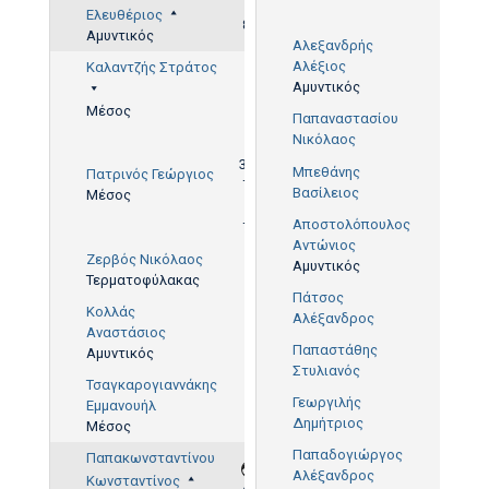
38'
Ελευθέριος
80'
Αμυντικός
Αλεξανδρής
Αλέξιος
Καλαντζής Στράτος
Αμυντικός
Μέσος
Παπαναστασίου
Νικόλαος
9'
36',
Μπεθάνης
Πατρινός Γεώργιος
70'
Βασίλειος
Μέσος
Αποστολόπουλος
70'
Αντώνιος
36'
Ζερβός Νικόλαος
Αμυντικός
Τερματοφύλακας
Πάτσος
Κολλάς
Αλέξανδρος
Αναστάσιος
Παπαστάθης
Αμυντικός
Στυλιανός
Τσαγκαρογιαννάκης
Γεωργιλής
Εμμανουήλ
Δημήτριος
Μέσος
Παπαδογιώργος
Παπακωνσταντίνου
Αλέξανδρος
Κωνσταντίνος
16'