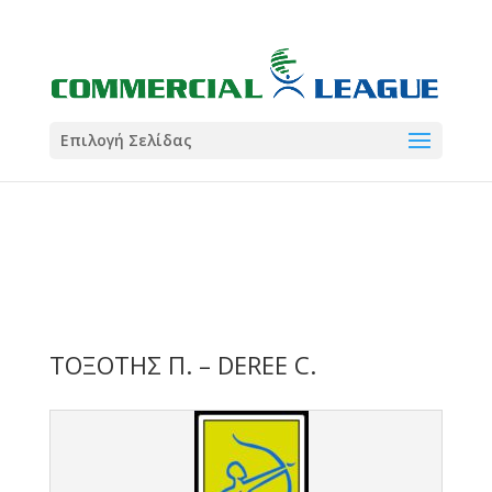
21:00
22:00
7 Ιούλ
1 Ιούλ
Summer League
Summer League
Dialectica
3
Coral
13
Coral
5
Σωματείο ΣΟΛ
0
Επιλογή Σελίδας
ΤΟΞΟΤΗΣ Π. – DEREE C.