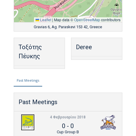
Leaflet
|
Map data ©
OpenStreetMap
contributors
Gravias 6, Ag. Paraskevi 153 42, Greece
Τοξότης
Deree
Πέυκης
Past Meetings
Past Meetings
4 Φεβρουαρίου 2018
0
-
0
Cup Group B