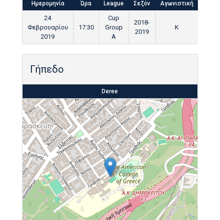
Ημερομηνία
Ώρα
League
Σεζόν
Αγωνιστική
Τελικ
24
Cup
2018-
Φεβρουαρίου
17:30
Group
K
90'
2019
2019
A
Γήπεδο
Deree