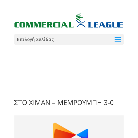
21:00
22:00
7 Ιούλ
1 Ιούλ
Summer League
Summer League
Dialectica
3
Coral
13
Coral
5
Σωματείο ΣΟΛ
0
Επιλογή Σελίδας
ΣΤΟΙΧΙΜΑΝ – ΜΕΜΡΟΥΜΠΗ 3-0