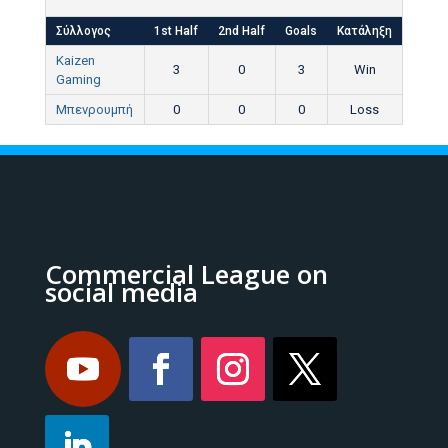
Σύλλογος
1st Half
2nd Half
Goals
Κατάληξη
Kaizen
3
0
3
Win
Gaming
Μπενρουμπή
0
0
0
Loss
Commercial League on
social media