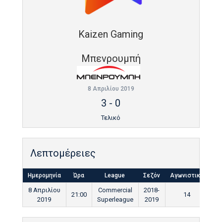
Kaizen Gaming
Μπενρουμπή
8 Απριλίου 2019
3
-
0
Τελικό
Λεπτομέρειες
Ημερομηνία
Ώρα
League
Σεζόν
Αγωνιστική
Τε
8 Απριλίου
Commercial
2018-
21:00
14
9
2019
Superleague
2019