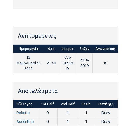
Λεπτομέρειες
Ημερομηνία
Ώρα
League
Σεζόν
Αγωνιστική
Τελικ
12
Cup
2018-
Φεβρουαρίου
21:50
Group
K
90'
2019
2019
D
Αποτελέσματα
Σύλλογος
1st Half
2nd Half
Goals
Κατάληξη
Deloitte
0
1
1
Draw
Accenture
0
1
1
Draw