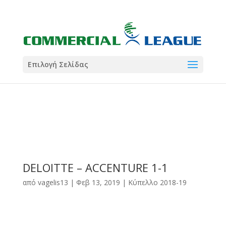
21:00
22:00
7 Ιούλ
1 Ιούλ
Summer League
Summer League
Dialectica
3
Coral
13
Coral
5
Σωματείο ΣΟΛ
0
Επιλογή Σελίδας
DELOITTE – ACCENTURE 1-1
από
vagelis13
|
Φεβ 13, 2019
|
Κύπελλο 2018-19