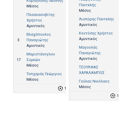
Καραγλάνης Ιωάννης
Παντελής
Μέσος
Μέσος
Πλασκασοβίτης
Λιοπύρης Παντελής
Χρήστος
Αμυντικός
Αμυντικός
Κοντόσης Χρήστος
Βλαχόπουλος
Αμυντικός
3
Παναγιώτης
Αμυντικός
Μαγουλάς
Παναγιώτης
Μαριστάνογλου
Αμυντικός
17
Συμεών
Μέσος
ΤΣΟΥΛΦΑΣ
ΧΑΡΑΛΑΜΠΟΣ
Τοπχαράς Γεώργιος
Μέσος
Γούλας Νικόλαος
Μέσος
1
1
1
2