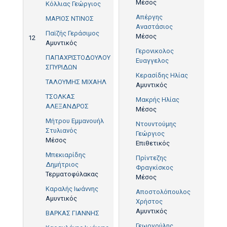
Μέσος
Κόλλιας Γεώργιος
Απέργης
ΜΑΡΙΟΣ ΝΤΙΝΟΣ
Αναστάσιος
Παϊζής Γεράσιμος
Μέσος
12
Αμυντικός
Γερονικολος
ΠΑΠΑΧΡΙΣΤΟΔΟΥΛΟΥ
Ευαγγελος
ΣΠΥΡΙΔΩΝ
Κερασίδης Ηλίας
ΤΑΛΟΥΜΗΣ ΜΙΧΑΗΛ
Αμυντικός
ΤΣΟΛΚΑΣ
Μακρής Ηλίας
ΑΛΕΞΑΝΔΡΟΣ
Μέσος
Μήτρου Εμμανουήλ
Ντουντούμης
Στυλιανός
Γεώργιος
Μέσος
Επιθετικός
Μπεκιαρίδης
Πρίντεζης
Δημήτριος
Φραγκίσκος
Τερματοφύλακας
Μέσος
Καραλής Ιωάννης
Αποστολόπουλος
Αμυντικός
Χρήστος
Αμυντικός
ΒΑΡΚΑΣ ΓΙΑΝΝΗΣ
Γεωργούλης