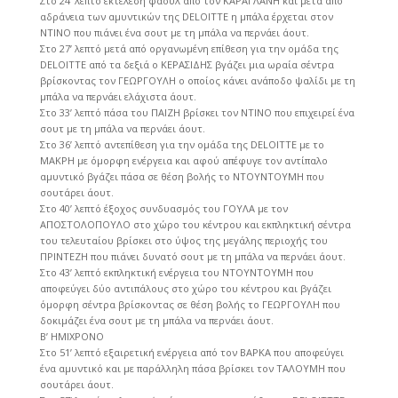
Στο 24’ λεπτό εκτέλεση φάουλ από τον ΚΑΡΑΓΛΑΝΗ και μετά από
αδράνεια των αμυντικών της DELOITTE η μπάλα έρχεται στον
ΝΤΙΝΟ που πιάνει ένα σουτ με τη μπάλα να περνάει άουτ.
Στο 27’ λεπτό μετά από οργανωμένη επίθεση για την ομάδα της
DELOITTE από τα δεξιά ο ΚΕΡΑΣΙΔΗΣ βγάζει μια ωραία σέντρα
βρίσκοντας τον ΓΕΩΡΓΟΥΛΗ ο οποίος κάνει ανάποδο ψαλίδι με τη
μπάλα να περνάει ελάχιστα άουτ.
Στο 33’ λεπτό πάσα του ΠΑΙΖΗ βρίσκει τον ΝΤΙΝΟ που επιχειρεί ένα
σουτ με τη μπάλα να περνάει άουτ.
Στο 36’ λεπτό αντεπίθεση για την ομάδα της DELOITTE με το
ΜΑΚΡΗ με όμορφη ενέργεια και αφού απέφυγε τον αντίπαλο
αμυντικό βγάζει πάσα σε θέση βολής το ΝΤΟΥΝΤΟΥΜΗ που
σουτάρει άουτ.
Στο 40’ λεπτό έξοχος συνδυασμός του ΓΟΥΛΑ με τον
ΑΠΟΣΤΟΛΟΠΟΥΛΟ στο χώρο του κέντρου και εκπληκτική σέντρα
του τελευταίου βρίσκει στο ύψος της μεγάλης περιοχής του
ΠΡΙΝΤΕΖΗ που πιάνει δυνατό σουτ με τη μπάλα να περνάει άουτ.
Στο 43’ λεπτό εκπληκτική ενέργεια του ΝΤΟΥΝΤΟΥΜΗ που
αποφεύγει δύο αντιπάλους στο χώρο του κέντρου και βγάζει
όμορφη σέντρα βρίσκοντας σε θέση βολής το ΓΕΩΡΓΟΥΛΗ που
δοκιμάζει ένα σουτ με τη μπάλα να περνάει άουτ.
Β’ ΗΜΙΧΡΟΝΟ
Στο 51’ λεπτό εξαιρετική ενέργεια από τον ΒΑΡΚΑ που αποφεύγει
ένα αμυντικό και με παράλληλη πάσα βρίσκει τον ΤΑΛΟΥΜΗ που
σουτάρει άουτ.