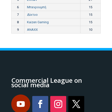
6
Μπενρουμπή
15
7
Δίκτυο
15
8
Kaizen Gaming
15
9
ANAXX
10
Commercial League on
social media