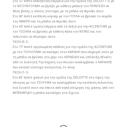
Στο 57’ λεπτό εκπληκτική ενέργεια για την ομάδα της DELOITTTE με
το ΝΤΟΥΝΤΟΥΜΗ να βγάζει με κάθετη μπαλιά τον ΠΡΙΝΤΕΖΗ σε
θέση βολής ο οποίος σουτάρει με τη μπάλα να περνάει άουτ.
Στο 60’ λεπτό εκτέλεση κόρνερ με τον ΓΟΥΛΑ να βρίσκει το κεφάλι
του ΜΑΚΡΗ και τη μπάλα να περνάει άουτ.
Στο 65’ λεπτό ωραία ενέργεια από τα δεξιά για την ACCENTURE με
τον ΤΣΟΛΚΑ να βρίσκει με κάθετη πάσα τον ΝΤΙΝΟ και τον
τελευταίο να πλασάρει άουτ.
ΓΚΟΛ (0-1)
Στο 77’ λεπτό οργανωμένη επίθεση για την ομάδα της ACCENTURE
με τον ΤΟΥΛΟΥΜΗ να πασάρει στον ΚΑΡΑΛΗ που επιχειρεί σούτ με
τη μπάλα να βρίσκει στο χέρι του ΚΕΡΑΣΙΔΗ και υπόδειξη πέναλτι
από το διαιτητή.Την έσχατη των ποινών αναλαμβάνει ο ΚΑΡΑΛΗΣ
που εκτελεί εύστοχα ανοίγοντας το σκορ.
ΓΚΟΛ (1-1)
Στο 82’ λεπτό φάουλ για την ομάδα της DELOITTE στο ύψος της
σέντρας με τον ΤΣΟΥΛΦΑ να αναλαμβάνει την εκτέλεση πιάνοντας
ένα δυνατό σουτ και έπειτα από κακή εκτίμηση της φάσης από τον
ΜΠΕΚΙΑΡΙΔΗ η μπάλα καταλήγει στα δίχτυα.