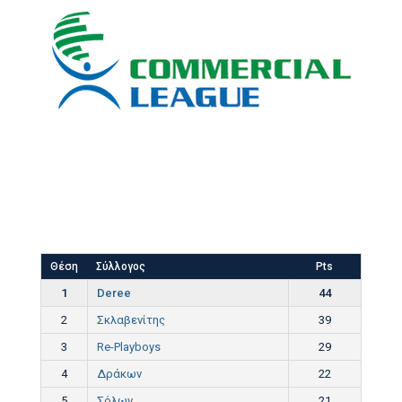
Θέση
Σύλλογος
Pts
1
Deree
44
2
Σκλαβενίτης
39
3
Re-Playboys
29
4
Δράκων
22
5
Σόλων
21