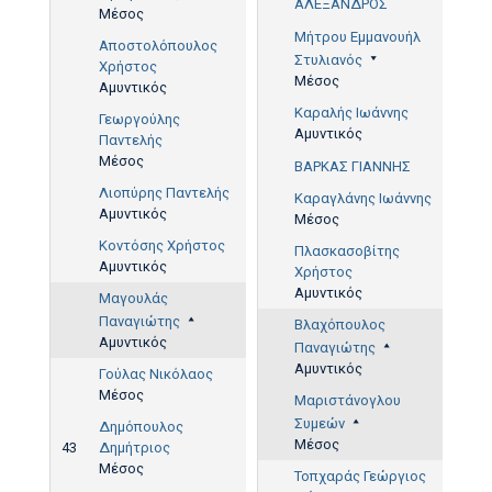
43'
ΑΛΕΞΑΝΔΡΟΣ
79'
Μέσος
Μήτρου Εμμανουήλ
Αποστολόπουλος
Στυλιανός
Χρήστος
Μέσος
Αμυντικός
Καραλής Ιωάννης
Γεωργούλης
Αμυντικός
77'
Παντελής
Μέσος
ΒΑΡΚΑΣ ΓΙΑΝΝΗΣ
Λιοπύρης Παντελής
Καραγλάνης Ιωάννης
Αμυντικός
Μέσος
Κοντόσης Χρήστος
Πλασκασοβίτης
Αμυντικός
Χρήστος
Αμυντικός
Μαγουλάς
Παναγιώτης
Βλαχόπουλος
Αμυντικός
Παναγιώτης
Αμυντικός
Γούλας Νικόλαος
Μέσος
Μαριστάνογλου
Συμεών
Δημόπουλος
Μέσος
43
Δημήτριος
Μέσος
Τοπχαράς Γεώργιος