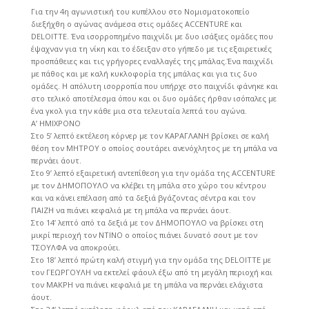
Για την 4η αγωνιστική του κυπέλλου στο Νομισματοκοπείο
διεξήχθη ο αγώνας ανάμεσα στις ομάδες ACCENTURE και
DELOITTE. Ένα ισορροπημένο παιχνίδι με δυο ισάξιες ομάδες που
έψαχναν για τη νίκη και το έδειξαν στο γήπεδο με τις εξαιρετικές
προσπάθειες και τις γρήγορες εναλλαγές της μπάλας.Ένα παιχνίδι
με πάθος και με καλή κυκλοφορία της μπάλας και για τις δυο
ομάδες. Η απόλυτη ισορροπία που υπήρχε στο παιχνίδι φάνηκε και
στο τελικό αποτέλεσμα όπου και οι δυο ομάδες ήρθαν ισόπαλες με
ένα γκολ για την κάθε μια στα τελευταία λεπτά του αγώνα.
A’ ΗΜΙΧΡΟΝΟ
Στο 5’ λεπτό εκτέλεση κόρνερ με τον ΚΑΡΑΓΛΑΝΗ βρίσκει σε καλή
θέση τον ΜΗΤΡΟΥ ο οποίος σουτάρει ανενόχλητος με τη μπάλα να
περνάει άουτ.
Στο 9’ λεπτό εξαιρετική αντεπίθεση για την ομάδα της ACCENTURE
με τον ΔΗΜΟΠΟΥΛΟ να κλέβει τη μπάλα στο χώρο του κέντρου
και να κάνει επέλαση από τα δεξιά βγάζοντας σέντρα και τον
ΠΑΙΖΗ να πιάνει κεφαλιά με τη μπάλα να περνάει άουτ.
Στο 14’ λεπτό από τα δεξιά με τον ΔΗΜΟΠΟΥΛΟ να βρίσκει στη
μικρί περιοχή τον ΝΤΙΝΟ ο οποίος πιάνει δυνατό σουτ με τον
ΤΣΟΥΛΦΑ να αποκρούει.
Στο 18’ λεπτό πρώτη καλή στιγμή για την ομάδα της DELOITTE με
τον ΓΕΩΡΓΟΥΛΗ να εκτελεί φάουλ έξω από τη μεγάλη περιοχή και
τον ΜΑΚΡΗ να πιάνει κεφαλιά με τη μπάλα να περνάει ελάχιστα
άουτ.