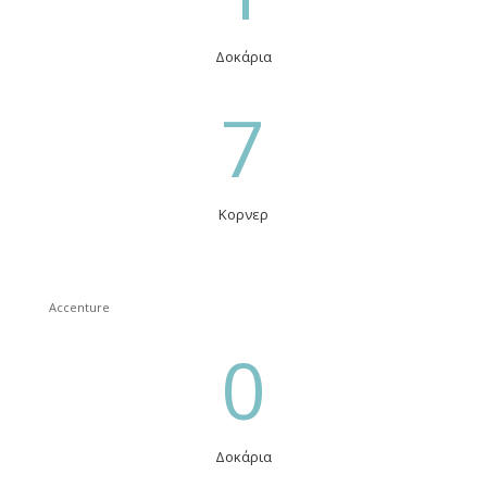
Δοκάρια
7
Κορνερ
Accenture
0
Δοκάρια