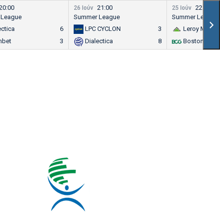
20:00
21:00
22:00
26 Ιούν
25 Ιούν
 League
Summer League
Summer League
ectica
6
LPC CYCLON
3
Leroy Merlin
nbet
3
Dialectica
8
Boston Cons