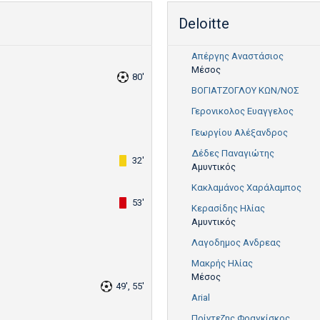
Deloitte
Απέργης Αναστάσιος
Μέσος
80'
ΒΟΓΙΑΤΖΟΓΛΟΥ ΚΩΝ/ΝΟΣ
Γερονικολος Ευαγγελος
Γεωργίου Αλέξανδρος
Δέδες Παναγιώτης
32'
Αμυντικός
Κακλαμάνος Χαράλαμπος
53'
Κερασίδης Ηλίας
Αμυντικός
Λαγοδημος Ανδρεας
Μακρής Ηλίας
Μέσος
49', 55'
Arial
Πρίντεζης Φραγκίσκος