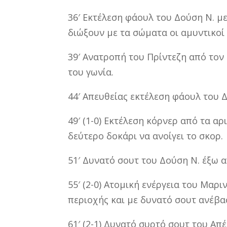
36′ Εκτέλεση φάουλ του Δούση Ν. με
διώξουν με τα σώματα οι αμυντικοί
39′ Ανατροπή του Πρίντεζη από τον 
του γωνία.
44′ Απευθείας εκτέλεση φάουλ του Δ
49′ (1-0) Εκτέλεση κόρνερ από τα α
δεύτερο δοκάρι να ανοίγει το σκορ.
51′ Δυνατό σουτ του Δούση Ν. έξω 
55′ (2-0) Ατομική ενέργεια του Μαρ
περιοχής και με δυνατό σουτ ανέβασ
61′ (2-1) Δυνατό συρτό σουτ του Απ