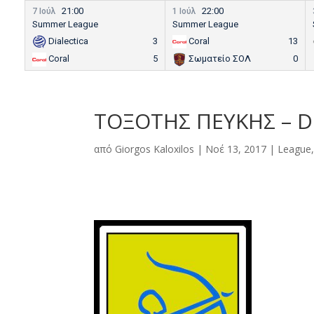
21:00
22:00
7 Ιούλ
1 Ιούλ
Summer League
Summer League
Dialectica
3
Coral
13
Coral
5
Σωματείο ΣΟΛ
0
ΤΟΞΟΤΗΣ ΠΕΥΚΗΣ – D
από
Giorgos Kaloxilos
|
Νοέ 13, 2017
|
League