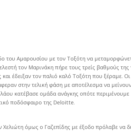
εδο του Αμαρουσίου με τον Τοξότη να μεταμορφώνετ
λεστή τον Μαρινάκη πήρε τους τρείς βαθμούς της νί
ς και έδειξαν τον παλιό καλό Τοξότη που ξέραμε. 
άφεραν στην τελική φάση με αποτέλεσμα να μείνου
ολάου κατέβασε ομάδα ανάγκης οπότε περιμένουμε 
τικό ποδόσφαιρο της Deloitte.
τον Χελιώτη όμως ο Γαζεπίδης με έξοδο πρόλαβε να δ