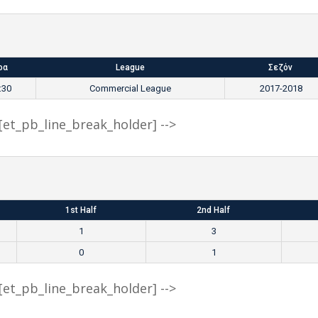
ρα
League
Σεζόν
:30
Commercial League
2017-2018
- [et_pb_line_break_holder] -->
1st Half
2nd Half
1
3
0
1
- [et_pb_line_break_holder] -->