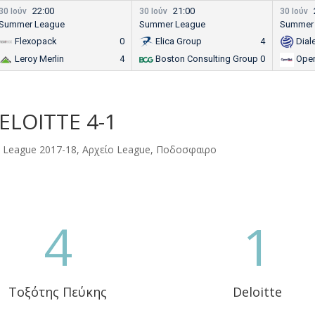
22:00
21:00
30 Ιούν
30 Ιούν
30 Ιούν
Summer League
Summer League
Summer
Flexopack
0
Elica Group
4
Dial
Leroy Merlin
4
Boston Consulting Group
0
Ope
ELOITTE 4-1
,
League 2017-18
,
Αρχείο League
,
Ποδοσφαιρο
4
1
Τοξότης Πεύκης
Deloitte