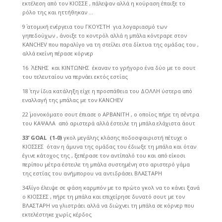
εκτέλεση από τον ΚΙΟΣΣΕ , πάλεψαν αλλά η κούραση έπαιξε το
ρόλο της και ηττήθηκαν …
9΄ ατομική ενέργεια του ΓΚΟΥΣΤΗ για λογαριασμό των
γηπεδούχων , άνοιξε το κοντρόλ αλλά η μπάλα κόντραρε στον
KANCHEV που παραλίγο να τη στείλει στα δίκτυα της ομάδας του ,
αλλά εκείνη πέρασε κόρνερ
16 ΄ ΛΕΝΗΣ και ΚΙΝΤΩΝΗΣ έκαναν το γρήγορο ένα δύο με το σουτ
του τελευταίου να περνάει εκτός εστίας
18΄ την ίδια κατάληξη είχε η προσπάθεια του ΔΟΛΛΗ ύστερα από
εναλλαγή της μπάλας με τον KANCHEV
22΄ μονοκόματο σουτ έπιασε ο ΑΡΒΑΝΙΤΗ , ο οποίος πήρε τη σέντρα
του ΚΑΨΑΛΑ από αριστερά αλλά έστειλε τη μπάλα ελάχιστα άουτ
33’
GΟAL
(1-0)
γκολ μεγάλης κλάσης ποδοσφαιριστή πέτυχε ο
ΚΙΟΣΣΕΣ όταν η άμυνα της ομάδας του έδιωξε τη μπάλα και όταν
έγινε κάτοχος της , ξεπέρασε τον αντίπαλό του και από είκοσι
περίπου μέτρα έστειλε τη μπάλα συστημένη στο αριστερό γάμα
της εστίας του ανήμπορου να αντιδράσει ΒΛΑΣΤΑΡΗ
34΄λίγο έλειψε σε φάση καρμπόν με το πρώτο γκολ να το κάνει ξανά
ο ΚΙΟΣΣΕΣ , πήρε τη μπάλα και επιχείρησε δυνατό σουτ με τον
ΒΛΑΣΤΑΡΗ να γλιστράει αλλά να διώχνει τη μπάλα σε κόρνερ που
εκτελέστηκε χωρίς κέρδος