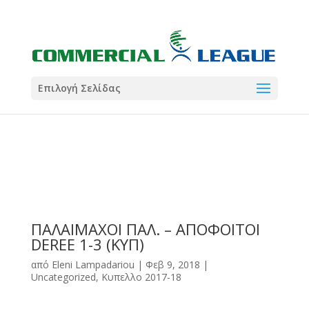
21:00
22:00
7 Ιούλ
1 Ιούλ
Summer League
Summer League
Dialectica
3
Coral
13
Coral
5
Σωματείο ΣΟΛ
0
Επιλογή Σελίδας
ΠΑΛΑΙΜΑΧΟΙ ΠΑΛ. – ΑΠΟΦΟΙΤΟΙ
DEREE 1-3 (ΚΥΠ)
από
Eleni Lampadariou
|
Φεβ 9, 2018
|
Uncategorized
,
Κυπελλο 2017-18