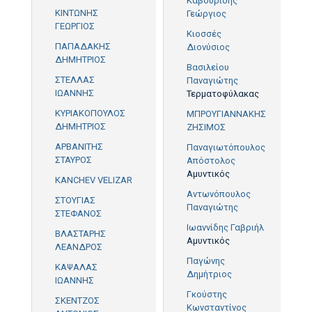
Καβουρίδης
ΚΙΝΤΩΝΗΣ
Γεώργιος
ΓΕΩΡΓΙΟΣ
Κιοσσές
ΠΑΠΑΔΑΚΗΣ
Διονύσιος
ΔΗΜΗΤΡΙΟΣ
Βασιλείου
ΣΤΕΛΛΑΣ
Παναγιώτης
ΙΩΑΝΝΗΣ
Τερματοφύλακας
ΚΥΡΙΑΚΟΠΟΥΛΟΣ
ΜΠΡΟΥΓΙΑΝΝΑΚΗΣ
ΔΗΜΗΤΡΙΟΣ
ΖΗΣΙΜΟΣ
ΑΡΒΑΝΙΤΗΣ
Παναγιωτόπουλος
ΣΤΑΥΡΟΣ
Απόστολος
Αμυντικός
KANCHEV VELIZAR
Αντωνόπουλος
ΣΤΟΥΓΙΑΣ
Παναγιώτης
ΣΤΕΦΑΝΟΣ
Ιωαννίδης Γαβριήλ
ΒΛΑΣΤΑΡΗΣ
Αμυντικός
ΛΕΑΝΔΡΟΣ
Παγώνης
ΚΑΨΑΛΑΣ
Δημήτριος
ΙΩΑΝΝΗΣ
Γκούστης
ΣΚΕΝΤΖΟΣ
Κωνσταντίνος