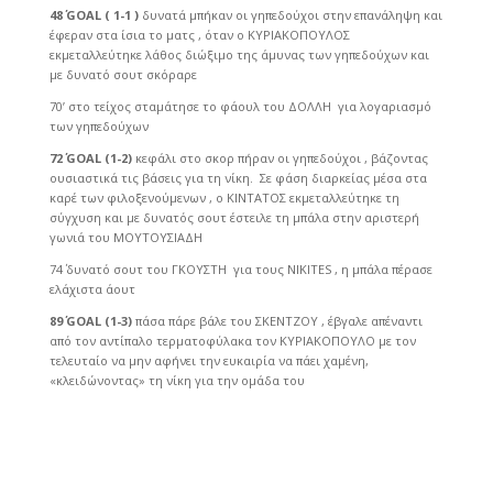
48΄
GOAL
( 1-1 )
δυνατά μπήκαν οι γηπεδούχοι στην επανάληψη και
έφεραν στα ίσια το ματς , όταν ο ΚΥΡΙΑΚΟΠΟΥΛΟΣ
εκμεταλλεύτηκε λάθος διώξιμο της άμυνας των γηπεδούχων και
με δυνατό σουτ σκόραρε
70’ στο τείχος σταμάτησε το φάουλ του ΔΟΛΛΗ για λογαριασμό
των γηπεδούχων
72΄
GOAL
(1-2)
κεφάλι στο σκορ πήραν οι γηπεδούχοι , βάζοντας
ουσιαστικά τις βάσεις για τη νίκη. Σε φάση διαρκείας μέσα στα
καρέ των φιλοξενούμενων , ο ΚΙΝΤΑΤΟΣ εκμεταλλεύτηκε τη
σύγχυση και με δυνατός σουτ έστειλε τη μπάλα στην αριστερή
γωνιά του ΜΟΥΤΟΥΣΙΑΔΗ
74΄ δυνατό σουτ του ΓΚΟΥΣΤΗ για τους NIKITES , η μπάλα πέρασε
ελάχιστα άουτ
89΄
GOAL
(1-3)
πάσα πάρε βάλε του ΣΚΕΝΤΖΟΥ , έβγαλε απέναντι
από τον αντίπαλο τερματοφύλακα τον ΚΥΡΙΑΚΟΠΟΥΛΟ με τον
τελευταίο να μην αφήνει την ευκαιρία να πάει χαμένη,
«κλειδώνοντας» τη νίκη για την ομάδα του