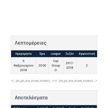
Λεπτομέρειες
Ημερομηνία
Ώρα
League
Σεζόν
Αγωνιστική
Τελικ
6
Cup
2017-
Φεβρουαρίου
20:00
Group
2
90'
2018
2018
D
<!-- [et_pb_line_break_holder] --><!-- [et_pb_line_break_holder] -->
Αποτελέσματα