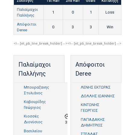
Σύλλογος
1st Half
2nd Half
Goals
Κατάληξη
Παλαίμαχοι
1
0
1
Loss
Παλλήνης
Απόφοιτοι
0
3
3
Win
Deree
<!-- [et_pb_line_break_holder] --><!-- [et_pb_line_break_holder] -->
Παλαίμαχοι
Απόφοιτοι
Παλλήνης
Deree
Μπουραζανης
ΛΕΝΗΣ ΕΚΤΩΡΑΣ
Στυλιάνος
ΔΟΛΛΗΣ ΙΩΑΝΝΗΣ
Καβουρίδης
ΚΙΝΤΩΝΗΣ
Γεώργιος
ΓΕΩΡΓΙΟΣ
72'
Κιοσσές
ΠΑΠΑΔΑΚΗΣ
Διονύσιος
33'
ΔΗΜΗΤΡΙΟΣ
Βασιλείου
ΣΤΕΛΛΑΣ