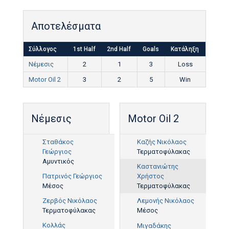
Αποτελέσματα
Σύλλογος
1st Half
2nd Half
Goals
Κατάληξη
Νέμεσις
2
1
3
Loss
Motor Oil 2
3
2
5
Win
Νέμεσις
Motor Oil 2
Σταθάκος
Καζής Νικόλαος
Γεώργιος
Τερματοφύλακας
Αμυντικός
Καστανιώτης
Πατρινός Γεώργιος
Χρήστος
Μέσος
Τερματοφύλακας
Ζερβός Νικόλαος
Λεμονής Νικόλαος
Τερματοφύλακας
Μέσος
77'
Κολλάς
Μιγαδάκης