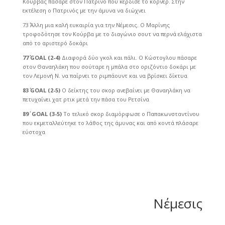
Κούρβας πάσαρε στον Πατρινό που κέρδισε το κόρνερ. Στην
εκτέλεση ο Πατρινός με την άμυνα να διώχνει
73΄ Άλλη μια καλή ευκαιρία για την Νέμεσις. Ο Μαρίνης
τροφοδότησε τον Κούρβα με το διαγώνιο σουτ να περνά ελάχιστα
από το αριστερό δοκάρι
77΄
GOAL
(2-4)
Διαφορά δύο γκολ και πάλι. Ο Κώστογλου πάσαρε
στον Θαναηλάκη που σούταρε η μπάλα στο οριζόντιο δοκάρι με
τον Λεμονή Ν. να παίρνει το ριμπάουντ και να βρίσκει δίκτυα
83΄
GOAL
(2-5)
Ο δείκτης του σκορ ανεβαίνει με Θαναηλάκη να
πετυχαίνει χατ ρτικ μετά την πάσα του Ρετσίνα
89΄
GOAL
(3-5)
Το τελικό σκορ διαμόρφωσε ο Παπακωνσταντίνου
που εκμεταλλεύτηκε το λάθος της άμυνας και από κοντά πλάσαρε
εύστοχα
Νέμεσις