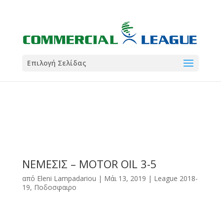
21:00
22:00
7 Ιούλ
1 Ιούλ
Summer League
Summer League
Dialectica
3
Coral
13
Coral
5
Σωματείο ΣΟΛ
0
Επιλογή Σελίδας
ΝΕΜΕΣΙΣ – MOTOR OIL 3-5
από
Eleni Lampadariou
|
Μάι 13, 2019
|
League 2018-
19
,
Ποδοσφαιρο