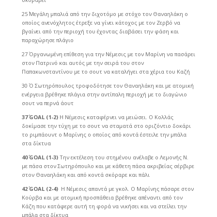
25΄ Μεγάλη μπαλιά από την διχοτόμο με στόχο τον Θαναηλάκη ο
οποίος ανενόχλητος έτρεξε να γίνει κάτοχος με τον Ζερβό να
βγαίνει από την περιοχή του έχοντας διαβάσει την φάση και
παραχώρησε πλάγιο
27΄ Οργανωμένη επίθεση για την Νέμεσις με τον Μαρίνη να πασάρει
στον Πατρινό και αυτός με την σειρά του στον
Παπακωνσταντίνου με το σουτ να καταλήγει στα χέρια του Καζή
30΄ Ο Σωτηρόπουλος τροφοδότησε τον Θαναηλάκη και με ατομική
ενέργεια βρέθηκε πλάγια στην αντίπαλη περιοχή με το διαγώνιο
σουτ να περνά άουτ
37΄
GOAL
(1-2)
Η Νέμεσις καταφέρνει να μειώσει. Ο Κολλάς
δοκίμασε την τύχη με το σουτ να σταματά στο οριζόντιο δοκάρι
το ριμπάουντ ο Μαρίνης ο οποίος από κοντά έστειλε την μπάλα
στα δίκτυα
40΄
GOAL
(1-3)
Την εκτέλεση του στημένου ανέλαβε ο Λεμονής Ν.
με πάσα στον Σωτηρόπουλο και με κάθετη πάσα ακριβείας σέρβιρε
στον Θαναηλάκη και από κοντά σκόραρε και πάλι
42΄
GOAL
(2-4)
Η Νέμεσις απαντά με γκολ. Ο Μαρίνης πάσαρε στον
Κούρβα και με ατομική προσπάθεια βρέθηκε απέναντι από τον
Κάζη που κατάφερε αυτή τη φορά να νικήσει και να στείλει την
μπάλα στα δίκτυα