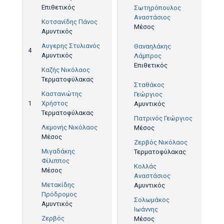
Επιθετικός
Σωτηρόπουλος
Αναστάσιος
Κοτσανίδης Πάνος
3'
Μέσος
Αμυντικός
Αυγερης Στυλιανός
Θαναηλάκης
4
1',
Αμυντικός
Λάμπρος
40',
Επιθετικός
Καζής Νικόλαος
83'
Τερματοφύλακας
Σταθάκος
Καστανιώτης
Γεώργιος
1
Χρήστος
Αμυντικός
Τερματοφύλακας
Πατρινός Γεώργιος
Λεμονής Νικόλαος
Μέσος
Μέσος
Ζερβός Νικόλαος
Μιγαδάκης
Τερματοφύλακας
Φίλιππος
Κολλάς
Μέσος
Αναστάσιος
Μετακίδης
Αμυντικός
Πρόδρομος
Σολωμάκος
Αμυντικός
Ιωάννης
Ζερβός
Μέσος