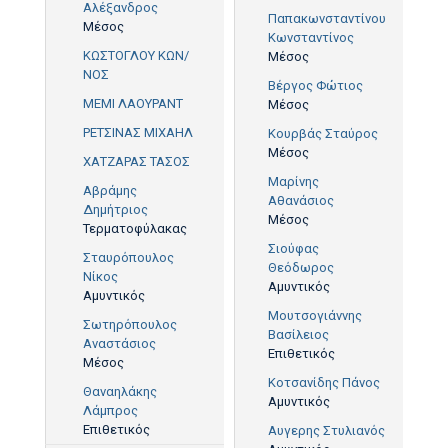
Αλέξανδρος
Παπακωνσταντίνου
Μέσος
Κωνσταντίνος
ΚΩΣΤΟΓΛΟΥ ΚΩΝ/
Μέσος
ΝΟΣ
Βέργος Φώτιος
ΜΕΜΙ ΛΑΟΥΡΑΝΤ
Μέσος
ΡΕΤΣΙΝΑΣ ΜΙΧΑΗΛ
Κουρβάς Σταύρος
Μέσος
ΧΑΤΖΑΡΑΣ ΤΑΣΟΣ
Μαρίνης
Αβράμης
Αθανάσιος
Δημήτριος
Μέσος
Τερματοφύλακας
Σιούφας
Σταυρόπουλος
Θεόδωρος
Νίκος
Αμυντικός
Αμυντικός
Μουτσογιάννης
Σωτηρόπουλος
Βασίλειος
Αναστάσιος
Επιθετικός
Μέσος
Κοτσανίδης Πάνος
Θαναηλάκης
Αμυντικός
Λάμπρος
Επιθετικός
Αυγερης Στυλιανός