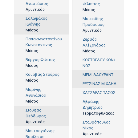
Αναστάσιος
Φίλιππος
Αμυντικός
Μέσος
Σολωμάκος
Μετακίδης
Ιωάννης
Πρόδρομος
Μέσος
Αμυντικός
Παπακωνσταντίνου
Ζερβός
Κωνσταντίνος
Αλέξανδρος
84'
Μέσος
Μέσος
Βέργος Φώτιος
ΚΩΣΤΟΓΛΟΥ ΚΩΝ/
Μέσος
ΝΟΣ
Κουρβάς Σταύρος
ΜΕΜΙ ΛΑΟΥΡΑΝΤ
Μέσος
42'
ΡΕΤΣΙΝΑΣ ΜΙΧΑΗΛ
Μαρίνης
ΧΑΤΖΑΡΑΣ ΤΑΣΟΣ
Αθανάσιος
37'
Μέσος
Αβράμης
Δημήτριος
Σιούφας
Τερματοφύλακας
Θεόδωρος
Αμυντικός
Σταυρόπουλος
Νίκος
Μουτσογιάννης
Αμυντικός
Βασίλειος