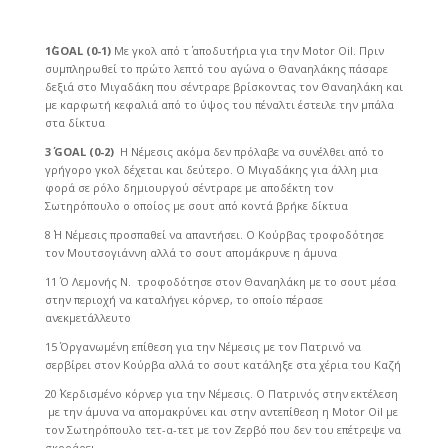
1΄GOAL (0-1)
Με γκολ από τ΄ αποδυτήρια για την Motor Oil. Πριν
συμπληρωθεί το πρώτο λεπτό του αγώνα ο Θαναηλάκης πάσαρε
δεξιά στο Μιγαδάκη που σέντραρε βρίσκοντας τον Θαναηλάκη και
με καρφωτή κεφαλιά από το ύψος του πέναλτι έστειλε την μπάλα
στα δίκτυα
3΄
GOAL
(0-2)
Η Νέμεσις ακόμα δεν πρόλαβε να συνέλθει από το
γρήγορο γκολ δέχεται και δεύτερο. Ο Μιγαδάκης για άλλη μια
φορά σε ρόλο δημιουργού σέντραρε με αποδέκτη τον
Σωτηρόπουλο ο οποίος με σουτ από κοντά βρήκε δίκτυα
8΄ Η Νέμεσις προσπαθεί να απαντήσει. Ο Κούρβας τροφοδότησε
τον Μουτσογιάννη αλλά το σουτ απομάκρυνε η άμυνα
11΄ Ο Λεμονής Ν. τροφοδότησε στον Θαναηλάκη με το σουτ μέσα
στην περιοχή να καταλήγει κόρνερ, το οποίο πέρασε
ανεκμετάλλευτο
15΄ Οργανωμένη επίθεση για την Νέμεσις με τον Πατρινό να
σερβίρει στον Κούρβα αλλά το σουτ κατάληξε στα χέρια του Καζή
20΄ Κερδισμένο κόρνερ για την Νέμεσις. Ο Πατρινός στην εκτέλεση
με την άμυνα να απομακρύνει και στην αντεπίθεση η Motor Oil με
τον Σωτηρόπουλο τετ-α-τετ με τον Ζερβό που δεν του επέτρεψε να
σκοράρει