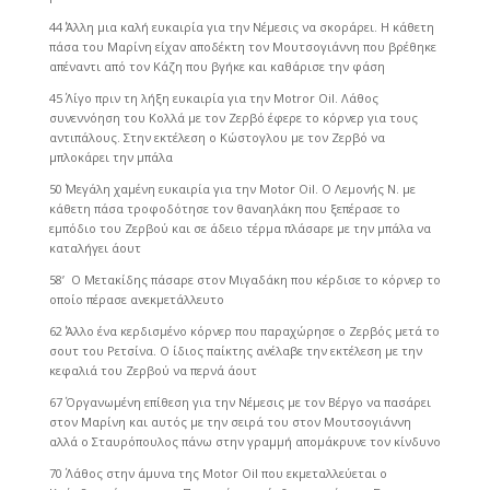
44΄ Άλλη μια καλή ευκαιρία για την Νέμεσις να σκοράρει. Η κάθετη
πάσα του Μαρίνη είχαν αποδέκτη τον Μουτσογιάννη που βρέθηκε
απέναντι από τον Κάζη που βγήκε και καθάρισε την φάση
45΄ Λίγο πριν τη λήξη ευκαιρία για την Motror Oil. Λάθος
συνεννόηση του Κολλά με τον Ζερβό έφερε το κόρνερ για τους
αντιπάλους. Στην εκτέλεση ο Κώστογλου με τον Ζερβό να
μπλοκάρει την μπάλα
50΄ Μεγάλη χαμένη ευκαιρία για την Motor Oil. Ο Λεμονής Ν. με
κάθετη πάσα τροφοδότησε τον θαναηλάκη που ξεπέρασε το
εμπόδιο του Ζερβού και σε άδειο τέρμα πλάσαρε με την μπάλα να
καταλήγει άουτ
58’ Ο Μετακίδης πάσαρε στον Μιγαδάκη που κέρδισε το κόρνερ το
οποίο πέρασε ανεκμετάλλευτο
62΄ Άλλο ένα κερδισμένο κόρνερ που παραχώρησε ο Ζερβός μετά το
σουτ του Ρετσίνα. Ο ίδιος παίκτης ανέλαβε την εκτέλεση με την
κεφαλιά του Ζερβού να περνά άουτ
67΄ Οργανωμένη επίθεση για την Νέμεσις με τον Βέργο να πασάρει
στον Μαρίνη και αυτός με την σειρά του στον Μουτσογιάννη
αλλά ο Σταυρόπουλος πάνω στην γραμμή απομάκρυνε τον κίνδυνο
70΄ Λάθος στην άμυνα της Motor Oil που εκμεταλλεύεται ο