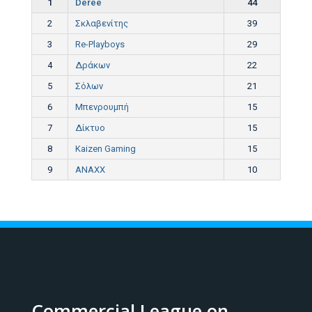
1
Deree
44
2
Σκλαβενίτης
39
3
Re-Playboys
29
4
Δράκων
22
5
Σόλων
21
6
Μπενρουμπή
15
7
Δίκτυο
15
8
Kaizen Gaming
15
9
ANAXX
10
Commercial League on