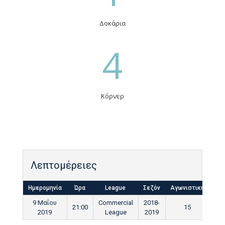
Δοκάρια
4
Κόρνερ
Λεπτομέρειες
Ημερομηνία
Ώρα
League
Σεζόν
Αγωνιστική
Τελ
9 Μαΐου
Commercial
2018-
21:00
15
9
2019
League
2019