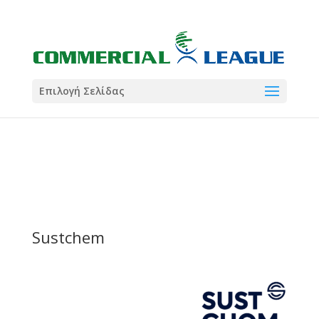
21:00
22:00
7 Ιούλ
1 Ιούλ
Summer League
Summer League
Dialectica
3
Coral
13
Coral
5
Σωματείο ΣΟΛ
0
Επιλογή Σελίδας
Sustchem