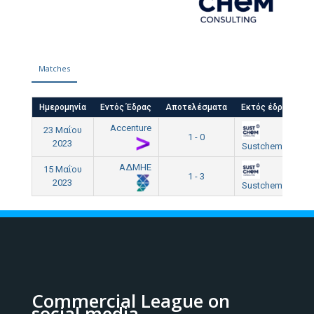
Matches
Ημερομηνία
Εντός Έδρας
Αποτελέσματα
Εκτός έδρας
Accenture
23 Μαΐου
1 - 0
2
2023
Sustchem
ΑΔΜΗΕ
15 Μαΐου
1 - 3
1
2023
Sustchem
Commercial League on
social media