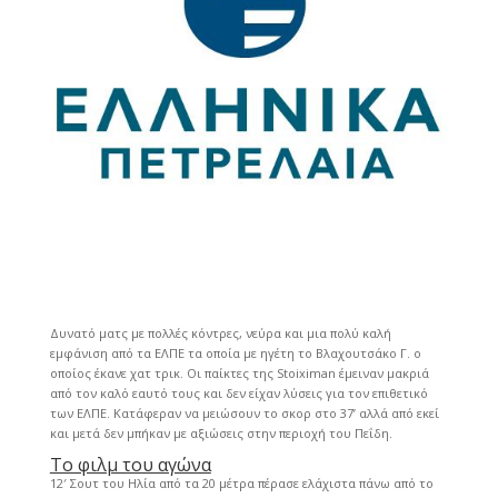
Δυνατό ματς με πολλές κόντρες, νεύρα και μια πολύ καλή
εμφάνιση από τα ΕΛΠΕ τα οποία με ηγέτη το Βλαχουτσάκο Γ. ο
οποίος έκανε χατ τρικ. Οι παίκτες της Stoiximan έμειναν μακριά
από τον καλό εαυτό τους και δεν είχαν λύσεις για τον επιθετικό
των ΕΛΠΕ. Κατάφεραν να μειώσουν το σκορ στο 37’ αλλά από εκεί
και μετά δεν μπήκαν με αξιώσεις στην περιοχή του Πεΐδη.
Το φιλμ του αγώνα
12′ Σουτ του Ηλία από τα 20 μέτρα πέρασε ελάχιστα πάνω από το