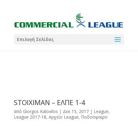
21:00
22:00
7 Ιούλ
1 Ιούλ
Summer League
Summer League
Dialectica
3
Coral
13
Coral
5
Σωματείο ΣΟΛ
0
Επιλογή Σελίδας
STOIXIMAN – ΕΛΠΕ 1-4
από
Giorgos Kaloxilos
|
Δεκ 15, 2017
|
League
,
League 2017-18
,
Αρχείο League
,
Ποδοσφαιρο