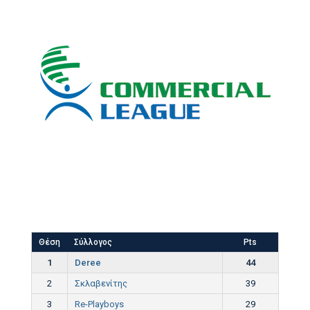
Θέση
Σύλλογος
Pts
1
Deree
44
2
Σκλαβενίτης
39
3
Re-Playboys
29