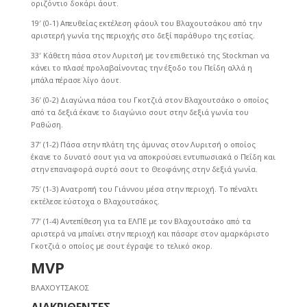
οριζόντιο δοκάρι άουτ.
19′ (0-1) Απευθείας εκτέλεση φάουλ του Βλαχουτσάκου από την
αριστερή γωνία της περιοχής στο δεξί παράθυρο της εστίας.
33′ Κάθετη πάσα στον Λυριτσή με τον επιθετικό της Stockman να
κάνει το πλασέ προλαβαίνοντας την έξοδο του Πεΐδη αλλά η
μπάλα πέρασε λίγο άουτ.
36′ (0-2) Διαγώνια πάσα του Γκοτζιά στον Βλαχουτσάκο ο οποίος
από τα δεξιά έκανε το διαγώνιο σουτ στην δεξιά γωνία του
Ραθώση.
37′ (1-2) Πάσα στην πλάτη της άμυνας στον Λυριτσή ο οποίος
έκανε το δυνατό σουτ για να αποκρούσει εντυπωσιακά ο Πεΐδη και
στην επαναφορά συρτό σουτ το Θεοφάνης στην δεξιά γωνία.
75′ (1-3) Ανατροπή του Γιάννου μέσα στην περιοχή. Το πέναλτι
εκτέλεσε εύστοχα ο Βλαχουτσάκος.
77′ (1-4) Αντεπίθεση για τα ΕΛΠΕ με τον Βλαχουτσάκο από τα
αριστερά να μπαίνει στην περιοχή και πάσαρε στον αμαρκάριστο
Γκοτζιά ο οποίος με σουτ έγραψε το τελικό σκορ.
MVP
ΒΛΑΧΟΥΤΣΑΚΟΣ
ΔΙΑΚΡΙΘΕΝΤΕΣ