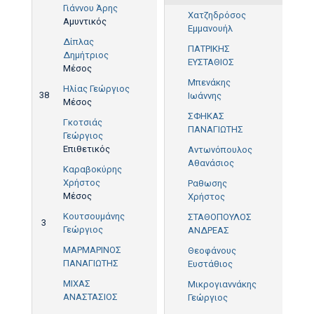
Γιάννου Άρης
Χατζηδρόσος
Αμυντικός
Εμμανουήλ
Δίπλας
ΠΑΤΡΙΚΗΣ
Δημήτριος
ΕΥΣΤΑΘΙΟΣ
Μέσος
Μπενάκης
Ηλίας Γεώργιος
38
Ιωάννης
Μέσος
ΣΦΗΚΑΣ
Γκοτσιάς
ΠΑΝΑΓΙΩΤΗΣ
Γεώργιος
Επιθετικός
Αντωνόπουλος
Αθανάσιος
Καραβοκύρης
Χρήστος
Ραθωσης
Μέσος
Χρήστος
Κουτσουμάνης
ΣΤΑΘΟΠΟΥΛΟΣ
3
Γεώργιος
ΑΝΔΡΕΑΣ
ΜΑΡΜΑΡΙΝΟΣ
Θεοφάνους
ΠΑΝΑΓΙΩΤΗΣ
Ευστάθιος
ΜΙΧΑΣ
Μικρογιαννάκης
ΑΝΑΣΤΑΣΙΟΣ
Γεώργιος