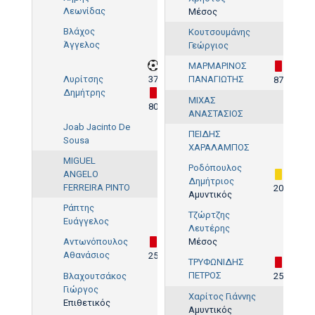
Λεωνίδας
Μέσος
Βλάχος
Κουτσουμάνης
Άγγελος
Γεώργιος
ΜΑΡΜΑΡΙΝΟΣ
Λυρίτσης
37'
ΠΑΝΑΓΙΩΤΗΣ
87'
Δημήτρης
ΜΙΧΑΣ
80'
ΑΝΑΣΤΑΣΙΟΣ
Joab Jacinto De
ΠΕΙΔΗΣ
Sousa
ΧΑΡΑΛΑΜΠΟΣ
MIGUEL
Ροδόπουλος
ANGELO
Δημήτριος
FERREIRA PINTO
20'
Αμυντικός
Ράπτης
Τζώρτζης
Ευάγγελος
Λευτέρης
Αντωνόπουλος
Μέσος
Αθανάσιος
25'
ΤΡΥΦΩΝΙΔΗΣ
ΠΕΤΡΟΣ
Βλαχουτσάκος
25'
Γιώργος
Χαρίτος Γιάννης
Επιθετικός
Αμυντικός