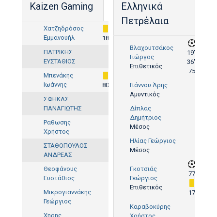
Kaizen Gaming
Ελληνικά
Πετρέλαια
Χατζηδρόσος
Εμμανουήλ
18'
Βλαχουτσάκος
ΠΑΤΡΙΚΗΣ
19',
Γιώργος
ΕΥΣΤΑΘΙΟΣ
36',
Επιθετικός
75'
Μπενάκης
Ιωάννης
80'
Γιάννου Άρης
Αμυντικός
ΣΦΗΚΑΣ
ΠΑΝΑΓΙΩΤΗΣ
Δίπλας
Δημήτριος
Ραθωσης
Μέσος
Χρήστος
Ηλίας Γεώργιος
ΣΤΑΘΟΠΟΥΛΟΣ
Μέσος
ΑΝΔΡΕΑΣ
Θεοφάνους
Γκοτσιάς
77'
Ευστάθιος
Γεώργιος
Επιθετικός
Μικρογιαννάκης
17'
Γεώργιος
Καραβοκύρης
Χηρης
Χρήστος