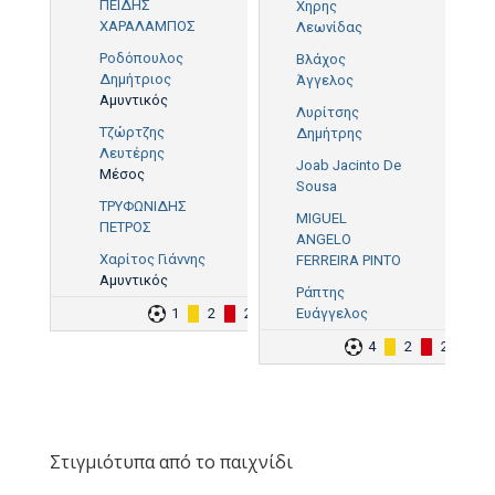
ΠΕΙΔΗΣ
Χηρης
ΧΑΡΑΛΑΜΠΟΣ
Λεωνίδας
Ροδόπουλος
Βλάχος
Δημήτριος
Άγγελος
Αμυντικός
Λυρίτσης
Τζώρτζης
Δημήτρης
Λευτέρης
Joab Jacinto De
Μέσος
Sousa
ΤΡΥΦΩΝΙΔΗΣ
MIGUEL
ΠΕΤΡΟΣ
ANGELO
Χαρίτος Γιάννης
FERREIRA PINTO
Αμυντικός
Ράπτης
1
2
2
Ευάγγελος
4
2
2
Στιγμιότυπα από το παιχνίδι