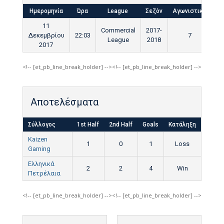
Ημερομηνία
Ώρα
League
Σεζόν
Αγωνιστική
Τε
11
Commercial
2017-
Δεκεμβρίου
22:03
7
League
2018
2017
<!-- [et_pb_line_break_holder] --><!-- [et_pb_line_break_holder] -->
Αποτελέσματα
Σύλλογος
1st Half
2nd Half
Goals
Κατάληξη
Kaizen
1
0
1
Loss
Gaming
Ελληνικά
2
2
4
Win
Πετρέλαια
<!-- [et_pb_line_break_holder] --><!-- [et_pb_line_break_holder] -->