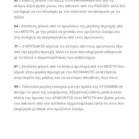
62΄ –
Κάθετη μπαλιά του ΚΕΣΣΕ στον ΚΑΡΑΜΑΝΕΑ που από τα
πλάγια δεξιά βγήκε μόνος του απέναντι από τον ΡΑΘΩΣΗ, αλλά δεν
κατάφερε να τον πλασάρει με τον τελευταίο να αποκρούει με τα
πόδια.
64΄ –
Εκτέλεση φάουλ από το ημικύκλιο της μεγάλης περιοχής από
τον ΜΠΟΤΗ, με την μπάλα να χτυπάει στο οριζόντιο δοκάρι και
στη συνέχεια να απομακρύνεται από τους αμυντικούς.
71΄ –
Ο ΜΠΙΤΣΑΚΟΣ κέρδισε τις κόντρες από τους αμυντικούς έξω
από την μεγάλη περιοχή, αλλά το σουτ που επιχείρησε απέκρουσε
με τα πόδια ο τερματοφύλακας των γηπεδούχων.
81΄ –
Εκτέλεση φάουλ από τα πλάγια αριστερά από τον ΜΠΟΤΗ που
γέμισε στην μεγάλη περιοχή με τον ΘΕΟΦΑΝΟΥΣ να πετάγεται
στην πορεία της μπάλας και να σουτάρει απευθείας, λίγο άουτ.
89΄ –
Τελευταία μεγάλη ευκαιρία για την ομάδα της STOIXIMAN να
πετύχει το γκολ της ισοφάρισης. Εξαιρετική κάθετη μπαλιά στην
πλάτη της άμυνας του ΔΡΑΚΟΝΤΟΣ στον ΜΠΟΤΗ που βγήκε μόνος
του απέναντι από τον αντίπαλο τερματοφύλακα αλλά το σουτ που
επιχείρησε χτύπησε στο οριζόντιο δοκάρι.