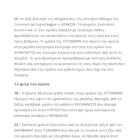
Με το δεξί ξεκίνησε τις υποχρεώσεις της στο πρωτάθλημα της
Commercial Superleague ο ΔΡΑΚΩΝ. Το παιχνίδι ήταν πολύ
δυνατό και οι δύο ομάδες έπαιξαν με ιδιαίτερο πάθος
προσπαθώντας να κατακτήσουν την πρώτη τους νίκη και τους
τρεις βαθμούς. Η ομάδα της STOIXIMAN στο πρώτο της αγώνα
στην μεγάλη κατηγορία κόντραρε στα ίσια την ομάδα του
ΔΡΑΚΟΝΤΟΣ και σίγουρα δικαιούται κάτι καλύτερο από αυτό το
παιχνίδι. Οι φιλοξενούμενοι προηγήθηκαν με εύστοχη εκτέλεση
πέναλτι και κατάφεραν να κρατήσουν τη νίκη, παρά την πίεση που
δέχτηκαν από την ομάδα των γηπεδούχων, που είχε και δύο
δοκάρια.
Το φιλμ του αγώνα:
18΄ –
Η πρώτη αξιόλογη φάση ανήκει στην ομάδα της STOIXIMAΝ.
Γέμισμα στο ύψος του ημικυκλίου της μεγάλης περιοχής από τα
δεξιά, κατέβασε ωραία την μπάλα ο ΘΕΟΦΑΝΟΥΣ που πάσαρε
αριστερά του στον ΛΥΡΙΤΣΗ που σούταρε όμως αδύναμα και
μπλόκαρε σταθερά ο ΜΠΑΚΑΛΗΣ.
22΄ –
Εκτέλεση φάουλ λίγο κάτω από τη σέντρα και δεξιά από τον
ΚΑΡΑΜΑΝΗ στον ΤΖΑΛΑΒΡΑ που έπιασε το δυνατό σουτ έξω από
την μεγάλη περιοχή, με την μπάλα όμως να περνάει ψηλά άουτ.