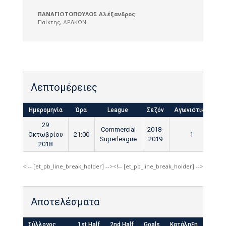
ΠΑΝΑΓΙΩΤΟΠΟΥΛΟΣ Αλέξανδρος
Παίκτης
,
ΔΡΑΚΩΝ
Λεπτομέρειες
Ημερομηνία
Ώρα
League
Σεζόν
Αγωνιστική
Τε
29
Commercial
2018-
Οκτωβρίου
21:00
1
Superleague
2019
2018
<!-- [et_pb_line_break_holder] --><!-- [et_pb_line_break_holder] -->
Αποτελέσματα
Σύλλογος
1st Half
2nd Half
Goals
Κατάληξη