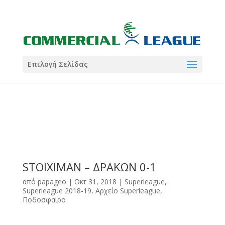
21:00
22:00
7 Ιούλ
1 Ιούλ
Summer League
Summer League
Dialectica
3
Coral
13
Coral
5
Σωματείο ΣΟΛ
0
Επιλογή Σελίδας
STOIXIMAN – ΔΡΑΚΩΝ 0-1
από
papageo
|
Οκτ 31, 2018
|
Superleague
,
Superleague 2018-19
,
Αρχείο Superleague
,
Ποδοσφαιρο