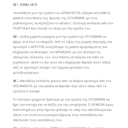
23΄ –
GOAL (0-1)
Αντεπίθεση για την ομάδα του ΔΡΑΚΟΝΤΟΣ, εξαιρετική κάθετη
μπαλιά στην πλάτη της άμυνας της STOIXIMAN, με τους
γηπεδούχους να κερδίζουν το πέναλτι. Εύστοχη εκτέλεση από τον
ΓΕΩΡΓΙΑΔΗ που άνοιξε το σκορ για την ομάδα του.
36΄ –
Διπλή χαμένη ευκαιρία για την ομάδα της STOIXIMAN να
φέρει στα ίσια το παιχνίδι. Από το ύψος της μικρής περιοχής και
αριστερά ο ΜΠΟΤΗΣ κοντρόλαρε τη μπάλα αμαρκάριστος και
επιχείρησε να πλασάρει τον ΜΠΑΚΑΛΗ, με τον δεύτερο να
αποκρούει δύσκολα, τον ίδιο παίκτη να παίρνει και πάλι το
ριμπάουντ, αλλά το νέο σουτ που επιχείρησε πέρασε άουτ δίπλα
από το αριστερό δοκάρι του τερματοφύλακα των
φιλοξενούμενων.
45΄ –
Απευθείας εκτέλεση φάουλ από τα πλάγια αριστερά από τον
ΘΕΟΦΑΝΟΥΣ με την μπάλα να περνάει λίγο άουτ πάνω από το
οριζόντιο δοκάρι.
Το δεύτερο ημίχρονο ξεκίνησε με την ομάδα της STOIXIMAN να
έχει την κατοχή και να πιέζει για την ισοφάριση. Ο ΔΡΑΚΩΝ όμως
καλά στημένος στην άμυνα κράταγε το υπέρ του αποτέλεσμα και
όποτε του δινόταν η ευκαιρία έβγαινε στην αντεπίθεση και
απειλούσε τους αντιπάλους του.