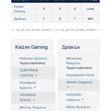
Kaizen
0
0
0
Loss
Gaming
Δράκων
1
0
1
Win
<!-- [et_pb_line_break_holder] --><!-- [et_pb_line_break_holder] -->
Kaizen Gaming
Δράκων
Ραθωσης Χρήστος
Μπακάλης
Τερματοφύλακας
Γεώργιος
Τερματοφύλακας
ΤΣΑΡΟΥΜΗΣ
Καραμανέας Ηλίας
ΓΕΩΡΓΙΟΣ
Κεσσές Ζαχαρίας
Τζαλαβράς
80'
Χρήστος
Κοζανίδης
ΤΡΟΥΛΙΝΟΣ
Γεώργιος
ΠΕΤΡΟΣ
Λίβας Αργύριος
Μπότης Γεώργιος