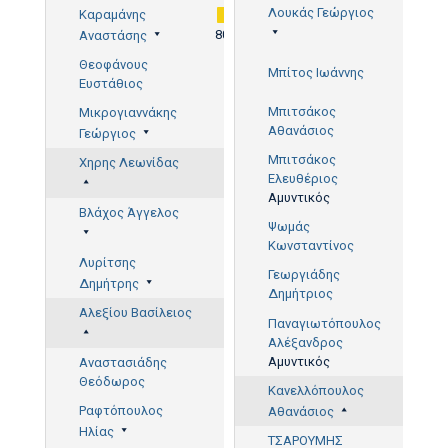
Λουκάς Γεώργιος
Καραμάνης
80'
Αναστάσης
Θεοφάνους
Μπίτος Ιωάννης
43'
Ευστάθιος
Μπιτσάκος
Μικρογιαννάκης
Αθανάσιος
Γεώργιος
Μπιτσάκος
Χηρης Λεωνίδας
Ελευθέριος
Αμυντικός
Βλάχος Άγγελος
Ψωμάς
Κωνσταντίνος
Λυρίτσης
Γεωργιάδης
Δημήτρης
Δημήτριος
23'
Αλεξίου Βασίλειος
Παναγιωτόπουλος
Αλέξανδρος
Αμυντικός
Αναστασιάδης
Θεόδωρος
Κανελλόπουλος
Ραφτόπουλος
Αθανάσιος
Ηλίας
ΤΣΑΡΟΥΜΗΣ