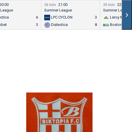
20:00
21:00
22:00
26 Ιούν
25 Ιούν
 League
Summer League
Summer League
ectica
6
LPC CYCLON
3
Leroy Merlin
nbet
3
Dialectica
8
Boston Cons