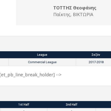
ΤΟΤΤΗΣ Θεοφάνης
Παίκτης
,
ΒΙΚΤΩΡΙΑ
League
Σεζόν
Commercial League
2017-2018
- [et_pb_line_break_holder] -->
1st Half
2nd Half