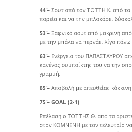
44΄ –
Σουτ από τον ΤΟΤΤΗ Κ. από το 
πορεία και να την μπλοκάρει δύσκ
53΄ –
Ξαφνικό σουτ από μακρινή από
με την μπάλα να περνάει λίγο πάνω 
63΄ –
Ενέργεια του ΠΑΠΑΣΤΑΥΡΟΥ από
κανένας συμπαίκτης του να την σπρ
γραμμή.
65΄ –
Αποβολή με απευθείας κόκκινη
75΄ –
GOAL (2-1)
Επέλαση ο ΤΟΤΤΗΣ Θ. από τα αριστε
στον ΚΟΜΝΕΝΗ με τον τελευταίο να 