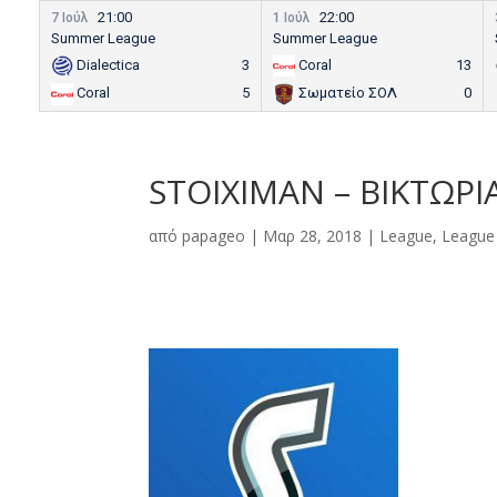
21:00
22:00
7 Ιούλ
1 Ιούλ
Summer League
Summer League
Dialectica
3
Coral
13
Coral
5
Σωματείο ΣΟΛ
0
STOIXIMAN – ΒΙΚΤΩΡΙΑ
από
papageo
|
Μαρ 28, 2018
|
League
,
League