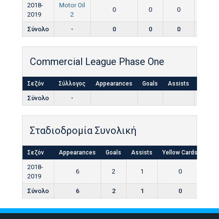
2018-
Motor Oil
0
0
0
0
2019
2
Σύνολο
-
0
0
0
0
Commercial League Phase One
Σεζόν
Σύλλογος
Appearances
Goals
Assists
Yellow
Σύνολο
-
Σταδιοδρομία Συνολική
Σεζόν
Appearances
Goals
Assists
Yellow Cards
Red
2018-
6
2
1
0
2019
Σύνολο
6
2
1
0