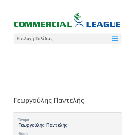
21:00
22:00
7 Ιούλ
1 Ιούλ
Summer League
Summer League
Dialectica
3
Coral
13
Coral
5
Σωματείο ΣΟΛ
0
Επιλογή Σελίδας
Γεωργούλης Παντελής
Όνομα
Γεωργούλης Παντελής
Θέση