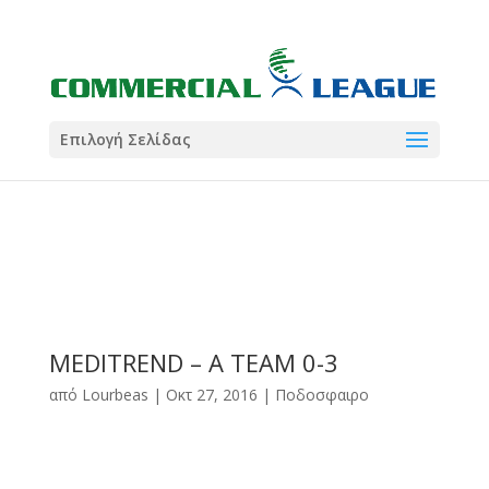
21:00
22:00
7 Ιούλ
1 Ιούλ
Summer League
Summer League
Dialectica
3
Coral
13
Coral
5
Σωματείο ΣΟΛ
0
Επιλογή Σελίδας
MEDITREND – A TEAM 0-3
από
Lourbeas
|
Οκτ 27, 2016
|
Ποδοσφαιρο