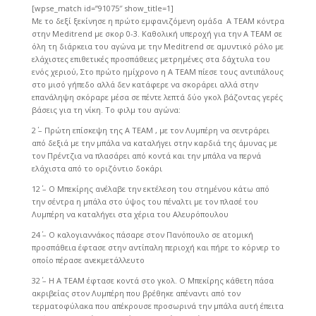
[wpse_match id=”91075″ show_title=1]
Με το δεξί ξεκίνησε η πρώτο εμφανιζόμενη ομάδα Α ΤΕΑΜ κόντρα
στην Meditrend με σκορ 0-3. Καθολική υπεροχή για την Α ΤΕΑΜ σε
όλη τη διάρκεια του αγώνα με την Meditrend σε αμυντικό ρόλο με
ελάχιστες επιθετικές προσπάθειες μετρημένες στα δάχτυλα του
ενός χεριού, Στο πρώτο ημίχρονο η Α ΤΕΑΜ πίεσε τους αντιπάλους
στο μισό γήπεδο αλλά δεν κατάφερε να σκοράρει αλλά στην
επανάληψη σκόραρε μέσα σε πέντε λεπτά δύο γκολ βάζοντας γερές
βάσεις για τη νίκη. Το φιλμ του αγώνα:
2΄ – Πρώτη επίσκεψη της Α ΤΕΑΜ , με τον Λυμπέρη να σεντράρει
από δεξιά με την μπάλα να καταλήγει στην καρδιά της άμυνας με
τον Πρέντζια να πλασάρει από κοντά και την μπάλα να περνά
ελάχιστα από το οριζόντιο δοκάρι
12΄ – Ο Μπεκίρης ανέλαβε την εκτέλεση του στημένου κάτω από
την σέντρα η μπάλα στο ύψος του πέναλτι με τον πλασέ του
Λυμπέρη να καταλήγει στα χέρια του Αλευρόπουλου
24΄ – Ο καλογιαννάκος πάσαρε στον Πανόπουλο σε ατομική
προσπάθεια έφτασε στην αντίπαλη περιοχή και πήρε το κόρνερ το
οποίο πέρασε ανεκμετάλλευτο
32΄ – Η Α ΤΕΑΜ έφτασε κοντά στο γκολ. Ο Μπεκίρης κάθετη πάσα
ακριβείας στον Λυμπέρη που βρέθηκε απέναντι από τον
τερματοφύλακα που απέκρουσε προσωρινά την μπάλα αυτή έπειτα