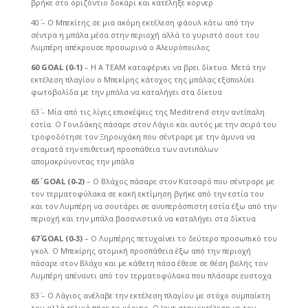
βρήκε στο οριζόντιο δοκάρι και κατέληξε κόρνερ
40΄ – Ο Μπεκίτης σε μια ακόμη εκτέλεση φάουλ κάτω από την
σέντρα η μπάλα μέσα στην περιοχή αλλά το γυριστό σουτ του
Λυμπέρη απέκρουσε προσωρινά ο Αλευρόπουλος
60
GOAL
(0-1)
– Η Α ΤΕΑΜ καταφέρνει να βρει δίκτυα. Μετά την
εκτέλεση πλαγίου ο Μπεκίρης κάτοχος της μπάλας εξαπολύει
φωτοβολίδα με την μπάλα να καταλήγει στα δίκτυα
63΄ – Μία από τις λίγες επισκέψεις της Meditrend στην αντίπαλη
εστία. Ο Γονιδάκης πάσαρε στον Λάγιο και αυτός με την σειρά του
τροφοδότησε τον Ξηρουχάκη που σέντραρε με την άμυνα να
σταματά την επιθετική προσπάθεια των αντιπάλων
απομακρύνοντας την μπάλα
65΄
GOAL
(0-2)
– Ο Βλάχος πάσαρε στον Κατσαρό που σέντραρε με
τον τερματοφύλακα σε κακή εκτίμηση βγήκε από την εστία του
και τον Λυμπέρη να σουτάρει σε ανυπεράσπιστη εστία έξω από την
περιοχή και την μπάλα βασανιστικά να καταλήγει στα δίκτυα
67΄
GOAL
(0-3)
– Ο Λυμπέρης πετυχαίνει το δεύτερο προσωπικό του
γκολ. Ο Μπεκίρης ατομική προσπάθεια έξω από την περιοχή
πάσαρε στον Βλάχο και με κάθετη πάσα έθεσε σε θέση βολής τον
Λυμπέρη απέναντι από τον τερματοφύλακα που πλάσαρε ευστοχα
83΄ – Ο Λάγιος ανέλαβε την εκτέλεση πλαγίου με στόχο συμπαίκτη
του αλλά τελικά πήρε το κόρνερ. Ο Ιαντ στην εκτέλεση με τον