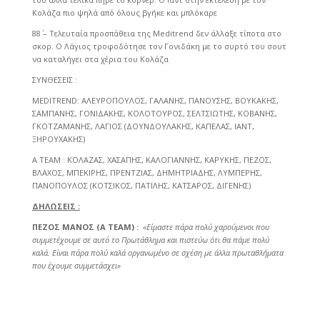
Κολάζα πιο ψηλά από όλους βγήκε και μπλόκαρε
88΄ – Τελευταία προσπάθεια της Meditrend δεν άλλαξε τίποτα στο
σκορ. Ο Λάγιος τροφοδότησε τον Γονιδάκη με το συρτό του σουτ
να καταλήγει στα χέρια του Κολάζα
ΣΥΝΘΕΣΕΙΣ :
MEDITREND: ΑΛΕΥΡΟΠΟΥΛΟΣ, ΓΑΛΑΝΗΣ, ΠΑΝΟΥΣΗΣ, ΒΟΥΚΑΚΗΣ,
ΣΑΜΠΑΝΗΣ, ΓΟΝΙΔΑΚΗΣ, ΚΟΛΟΤΟΥΡΟΣ, ΣΕΛΤΣΙΩΤΗΣ, ΚΟΒΑΝΗΣ,
ΓΚΟΤΖΑΜΑΝΗΣ, ΛΑΓΙΟΣ (ΔΟΥΝΔΟΥΛΑΚΗΣ, ΚΑΠΕΛΑΣ, ΙΑΝΤ,
ΞΗΡΟΥΧΑΚΗΣ)
Α ΤΕΑΜ : ΚΟΛΑΖΑΣ, ΧΑΣΑΠΗΣ, ΚΑΛΟΓΙΑΝΝΗΣ, ΚΑΡΥΚΗΣ, ΠΕΖΟΣ,
ΒΛΑΧΟΣ, ΜΠΕΚΙΡΗΣ, ΠΡΕΝΤΖΙΑΣ, ΔΗΜΗΤΡΙΑΔΗΣ, ΛΥΜΠΕΡΗΣ,
ΠΑΝΟΠΟΥΛΟΣ (ΚΟΤΣΙΚΟΣ, ΠΑΤΙΛΗΣ, ΚΑΤΣΑΡΟΣ, ΔΙΓΕΝΗΣ)
ΔΗΛΩΣΕΙΣ :
ΠΕΖΟΣ ΜΑΝΟΣ (Α ΤΕΑΜ) :
«Είμαστε πάρα πολύ χαρούμενοι που
συμμετέχουμε σε αυτό το Πρωτάθλημα και πιστεύω ότι θα πάμε πολύ
καλά. Είναι πάρα πολύ καλά οργανωμένο σε σχέση με άλλα πρωταθλήματα
που έχουμε συμμετάσχει»