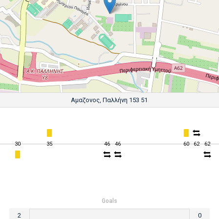
Αμαζονoς, Παλλήνη 153 51
30
35
46
46
60
62
62
Goals
2
0