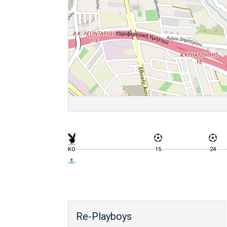
KO
15
24
Re-Playboys