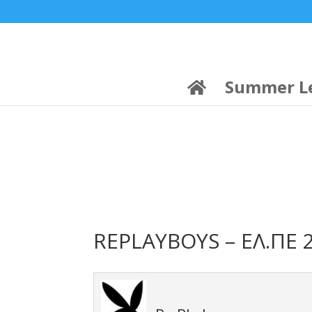
21:00
22:00
7 Ιούλ
1 Ιούλ
Summer League
Summer League
Dialectica
3
Coral
13
Coral
5
Σωματείο ΣΟΛ
0
Summer L
REPLAYBOYS – ΕΛ.ΠΕ 2