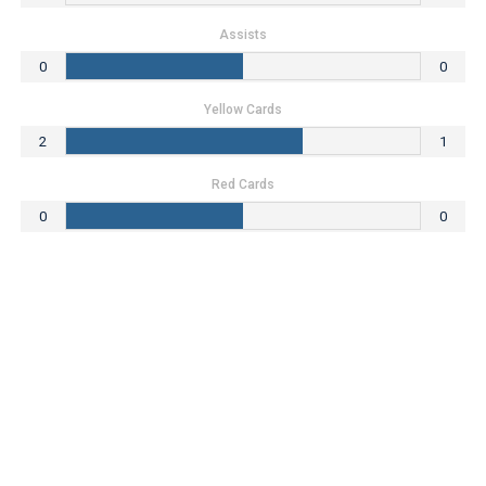
Assists
0
0
Yellow Cards
2
1
Red Cards
0
0