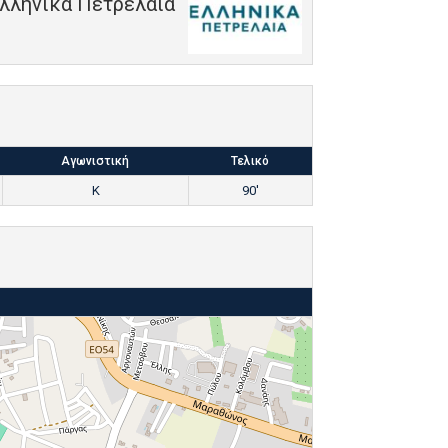
λληνικά Πετρέλαια
Αγωνιστική
Τελικό
Κ
90'