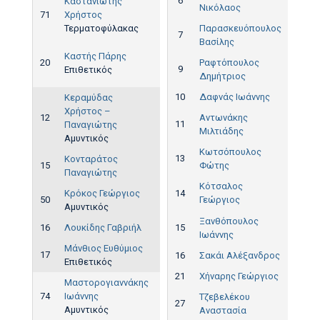
6
Καστανιώτης
Νικόλαος
71
Χρήστος
Τερματοφύλακας
Παρασκευόπουλος
7
Βασίλης
Καστής Πάρης
20
Ραφτόπουλος
3',
9
Επιθετικός
Δημήτριος
20'
10
Δαφνάς Ιωάννης
Κεραμύδας
Χρήστος –
12
Αντωνάκης
11
Παναγιώτης
Μιλτιάδης
Αμυντικός
Κωτσόπουλος
13
Κονταράτος
15
Φώτης
Παναγιώτης
Κότσαλος
Κρόκος Γεώργιος
14
50
Γεώργιος
34'
Αμυντικός
Ξανθόπουλος
16
Λουκίδης Γαβριήλ
15
Ιωάννης
Μάνθιος Ευθύμιος
17
16
Σακάι Αλέξανδρος
Επιθετικός
21
Χήναρης Γεώργιος
Μαστορογιαννάκης
74
Ιωάννης
Τζεβελέκου
27
Αμυντικός
Αναστασία