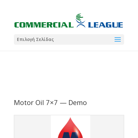
21:00
22:00
7 Ιούλ
1 Ιούλ
Summer League
Summer League
Dialectica
3
Coral
13
Coral
5
Σωματείο ΣΟΛ
0
Επιλογή Σελίδας
Motor Oil 7×7 — Demo