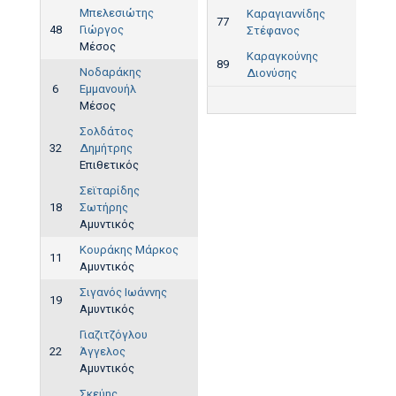
Μπελεσιώτης
Καραγιαννίδης
77
48
Γιώργος
Στέφανος
37'
Μέσος
Καραγκούνης
89
Νοδαράκης
Διονύσης
6
Εμμανουήλ
1
Μέσος
Σολδάτος
32
Δημήτρης
Επιθετικός
Σεϊταρίδης
18
Σωτήρης
Αμυντικός
Κουράκης Μάρκος
11
Αμυντικός
Σιγανός Ιωάννης
19
Αμυντικός
Γιαζιτζόγλου
22
Άγγελος
Αμυντικός
Σκεύης