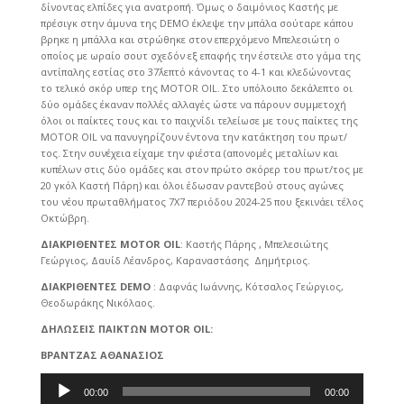
δίνοντας ελπίδες για ανατροπή. Όμως ο δαιμόνιος Καστής με
πρέσιγκ στην άμυνα της DEMO έκλεψε την μπάλα σούταρε κάπου
βρηκε η μπάλλα και στρώθηκε στον επερχόμενο Μπελεσιώτη ο
οποίος με ωραίο σουτ σχεδόν εξ επαφής την έστειλε στο γάμα της
αντίπαλης εστίας στο 37΄λεπτό κάνοντας το 4-1 και κλεδώνοντας
το τελικό σκόρ υπερ της MOTOR OIL. Στο υπόλοιπο δεκάλεπτο οι
δύο ομάδες έκαναν πολλές αλλαγές ώστε να πάρουν συμμετοχή
όλοι οι παίκτες τους και το παιχνίδι τελείωσε με τους παίκτες της
MOTOR OIL να πανυγηρίζουν έντονα την κατάκτηση του πρωτ/
τος. Στην συνέχεια είχαμε την φιέστα (απονομές μεταλίων και
κυπέλων στις δύο ομάδες και στον πρώτο σκόρερ του πρωτ/τος με
20 γκόλ Καστή Πάρη) και όλοι έδωσαν ραντεβού στους αγώνες
του νέου πρωταθλήματος 7Χ7 περιόδου 2024-25 που ξεκινάει τέλος
Οκτώβρη.
ΔΙΑΚΡΙΘΕΝΤΕΣ MOTOR OIL
: Καστής Πάρης , Μπελεσιώτης
Γεώργιος, Δαυίδ Λέανδρος, Καραναστάσης Δημήτριος.
ΔΙΑΚΡΙΘΕΝΤΕΣ DEMO
: Δαφνάς Ιωάννης, Κότσαλος Γεώργιος,
Θεοδωράκης Νικόλαος.
ΔΗΛΩΣΕΙΣ ΠΑΙΚΤΩΝ MOTOR OIL:
ΒΡΑΝΤΖΑΣ ΑΘΑΝΑΣΙΟΣ
Πρόγραμμα
00:00
00:00
Αναπαραγωγής