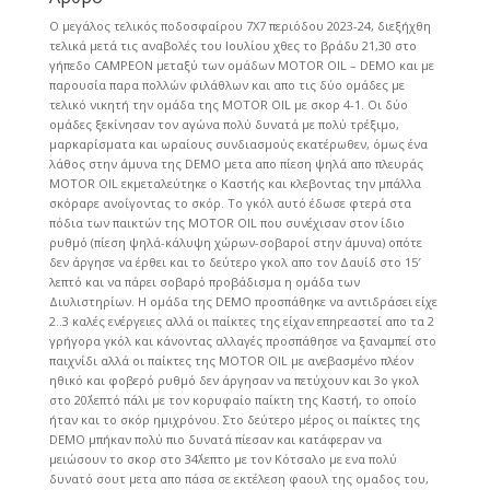
Ο μεγάλος τελικός ποδοσφαίρου 7Χ7 περιόδου 2023-24, διεξήχθη
τελικά μετά τις αναβολές του Ιουλίου χθες το βράδυ 21,30 στο
γήπεδο CAMPEON μεταξύ των ομάδων MOTOR OIL – DEMO και με
παρουσία παρα πολλών φιλάθλων και απο τις δύο ομάδες με
τελικό νικητή την ομάδα της MOTOR OIL με σκορ 4-1. Οι δύο
ομάδες ξεκίνησαν τον αγώνα πολύ δυνατά με πολύ τρέξιμο,
μαρκαρίσματα και ωραίους συνδιασμούς εκατέρωθεν, όμως ένα
λάθος στην άμυνα της DEMO μετα απο πίεση ψηλά απο πλευράς
MOTOR OIL εκμεταλεύτηκε ο Καστής και κλεβοντας την μπάλλα
σκόραρε ανοίγοντας το σκόρ. Το γκόλ αυτό έδωσε φτερά στα
πόδια των παικτών της MOTOR OIL που συνέχισαν στον ίδιο
ρυθμό (πίεση ψηλά-κάλυψη χώρων-σοβαροί στην άμυνα) οπότε
δεν άργησε να έρθει και το δεύτερο γκολ απο τον Δαυίδ στο 15′
λεπτό και να πάρει σοβαρό προβάδισμα η ομάδα των
Διυλιστηρίων. Η ομάδα της DEMO προσπάθηκε να αντιδράσει είχε
2..3 καλές ενέργειες αλλά οι παίκτες της είχαν επηρεαστεί απο τα 2
γρήγορα γκόλ και κάνοντας αλλαγές προσπάθησε να ξαναμπεί στο
παιχνίδι αλλά οι παίκτες της MOTOR OIL με ανεβασμένο πλέον
ηθικό και φοβερό ρυθμό δεν άργησαν να πετύχουν και 3ο γκολ
στο 20΄λεπτό πάλι με τον κορυφαίο παίκτη της Καστή, το οποίο
ήταν και το σκόρ ημιχρόνου. Στο δεύτερο μέρος οι παίκτες της
DEMO μπήκαν πολύ πιο δυνατά πίεσαν και κατάφεραν να
μειώσουν το σκορ στο 34΄λεπτο με τον Κότσαλο με ενα πολύ
δυνατό σουτ μετα απο πάσα σε εκτέλεση φαουλ της ομαδος του,