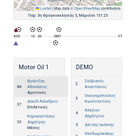
Leaflet
|
Map data ©
OpenStreetMap
contributors
Παρ. 3η Φραγκοκκλησιάς 5, Μαρούσι 151 25
KO
3
15
20
34
37
FT
Motor Oil 1
DEMO
Βράντζας
Σελβιανός
2
84
Αθανάσιος
Αναστάσιος
Αμυντικός
Οικονομόπουλος
3
Δαυίδ Λέανδρος
Κωνσταντίνος
37
Επιθετικός
15'
Αλεξίου
4
Δημήτριος
Καραναστάσης
35
Δημήτρης
5
Δέτσης Ιωάννης
Μέσος
Θεοδωρακάκης