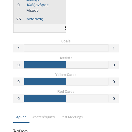
0
Αλέξανδρος
Μέσος
25
Μπασνας
4
Goals
4
1
Assists
0
0
Yellow Cards
0
0
Red Cards
0
0
Άρθρο
Αποτελέσματα
Past Meetings
Άρθρο