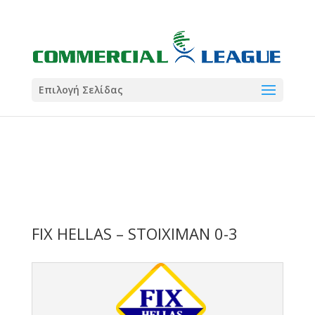
21:00
22:00
7 Ιούλ
1 Ιούλ
Summer League
Summer League
Dialectica
3
Coral
13
Coral
5
Σωματείο ΣΟΛ
0
Επιλογή Σελίδας
FIX HELLAS – STOIXIMAN 0-3