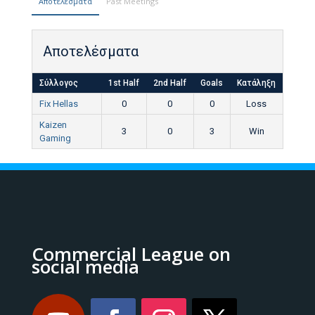
Αποτελέσματα
Past Meetings
Αποτελέσματα
Σύλλογος
1st Half
2nd Half
Goals
Κατάληξη
Fix Hellas
0
0
0
Loss
Kaizen
3
0
3
Win
Gaming
Commercial League on
social media