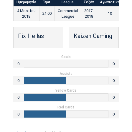
Ημερομηνία
Ώρα
League
Σεζόν
Αγωνιστική
Τελ
4 Μαρτίου
Commercial
2017-
21:00
10
9
2018
League
2018
Fix Hellas
Kaizen Gaming
Goals
0
0
Assists
0
0
Yellow Cards
0
0
Red Cards
0
0