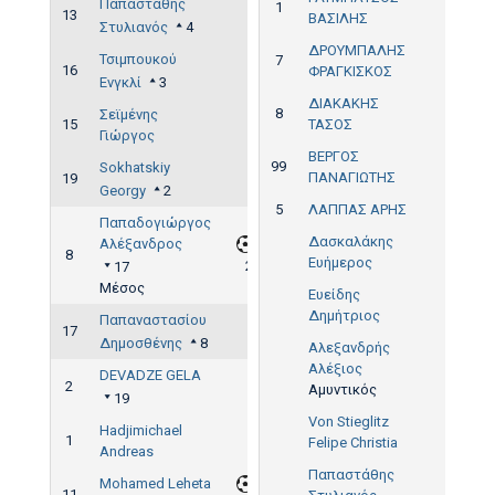
Παπαστάθης
1
13
ΒΑΣΙΛΗΣ
Στυλιανός
4
ΔΡΟΥΜΠΑΛΗΣ
Τσιμπουκού
7
16
ΦΡΑΓΚΙΣΚΟΣ
Ενγκλί
3
ΔΙΑΚΑΚΗΣ
8
Σεϊμένης
15
ΤΑΣΟΣ
Γιώργος
ΒΕΡΓΟΣ
99
Sokhatskiy
ΠΑΝΑΓΙΩΤΗΣ
19
Georgy
2
5
ΛΑΠΠΑΣ ΑΡΗΣ
Παπαδογιώργος
Δασκαλάκης
Αλέξανδρος
8
Ευήμερος
2'
17
Μέσος
Ευείδης
Δημήτριος
Παπαναστασίου
17
Δημοσθένης
8
Αλεξανδρής
Αλέξιος
DEVADZE GELA
2
Αμυντικός
19
Von Stieglitz
Hadjimichael
1
Felipe Christia
Andreas
Παπαστάθης
Mohamed Leheta
11