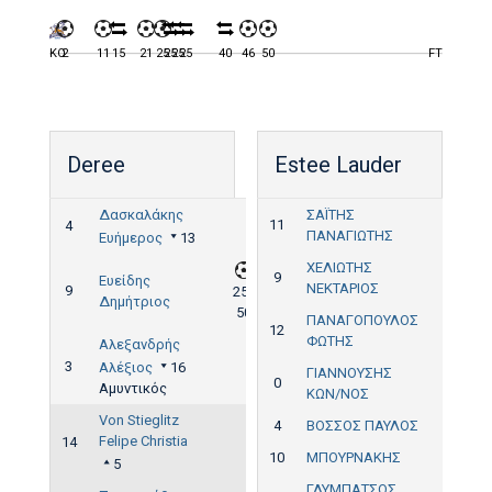
KO
2
11
15
21
25
25
25
25
40
46
50
FT
Deree
Estee Lauder
Δασκαλάκης
ΣΑΪΤΗΣ
11
4
ΠΑΝΑΓΙΩΤΗΣ
Ευήμερος
13
ΧΕΛΙΩΤΗΣ
9
Ευείδης
ΝΕΚΤΑΡΙΟΣ
9
25',
Δημήτριος
50'
ΠΑΝΑΓΟΠΟΥΛΟΣ
12
ΦΩΤΗΣ
Αλεξανδρής
3
Αλέξιος
16
ΓΙΑΝΝΟΥΣΗΣ
0
Αμυντικός
ΚΩΝ/ΝΟΣ
Von Stieglitz
4
ΒΟΣΣΟΣ ΠΑΥΛΟΣ
Felipe Christia
14
10
ΜΠΟΥΡΝΑΚΗΣ
5
ΓΛΥΜΠΑΤΣΟΣ