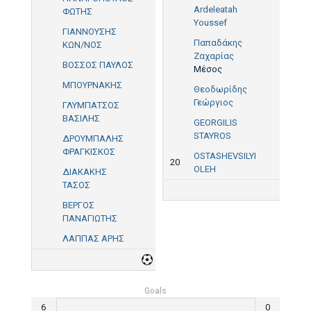
Ardeleatah
ΦΩΤΗΣ
Youssef
ΓΙΑΝΝΟΥΣΗΣ
Παπαδάκης
ΚΩΝ/ΝΟΣ
Ζαχαρίας
ΒΟΣΣΟΣ ΠΑΥΛΟΣ
Μέσος
ΜΠΟΥΡΝΑΚΗΣ
Θεοδωρίδης
Γεώργιος
ΓΛΥΜΠΑΤΣΟΣ
ΒΑΣΙΛΗΣ
GEORGILIS
STAYROS
ΔΡΟΥΜΠΑΛΗΣ
ΦΡΑΓΚΙΣΚΟΣ
OSTASHEVSILYI
20
OLEH
ΔΙΑΚΑΚΗΣ
ΤΑΣΟΣ
ΒΕΡΓΟΣ
ΠΑΝΑΓΙΩΤΗΣ
ΛΑΠΠΑΣ ΑΡΗΣ
6
Goals
6
0