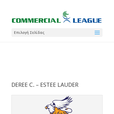
21:00
22:00
7 Ιούλ
1 Ιούλ
Summer League
Summer League
Dialectica
3
Coral
13
Coral
5
Σωματείο ΣΟΛ
0
Επιλογή Σελίδας
DEREE C. – ESTEE LAUDER