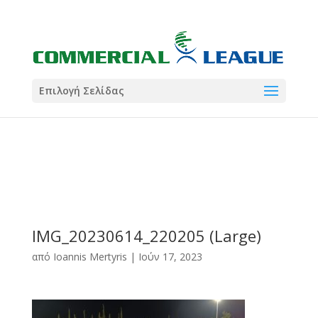
21:00
22:00
7 Ιούλ
1 Ιούλ
Summer League
Summer League
Dialectica
3
Coral
13
Coral
5
Σωματείο ΣΟΛ
0
Επιλογή Σελίδας
IMG_20230614_220205 (Large)
από
Ioannis Mertyris
|
Ιούν 17, 2023