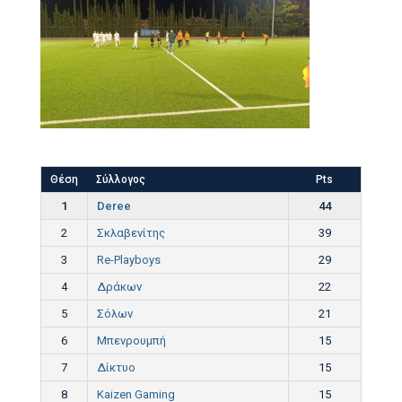
Θέση
Σύλλογος
Pts
1
Deree
44
2
Σκλαβενίτης
39
3
Re-Playboys
29
4
Δράκων
22
5
Σόλων
21
6
Μπενρουμπή
15
7
Δίκτυο
15
8
Kaizen Gaming
15