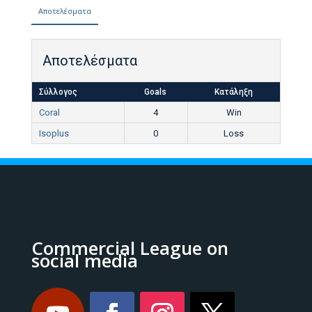
Αποτελέσματα
Αποτελέσματα
Σύλλογος
Goals
Κατάληξη
Coral
4
Win
Isoplus
0
Loss
Commercial League on
social media