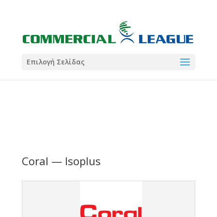
21:00
22:00
7 Ιούλ
1 Ιούλ
Summer League
Summer League
Dialectica
3
Coral
13
Coral
5
Σωματείο ΣΟΛ
0
Επιλογή Σελίδας
Coral — Isoplus