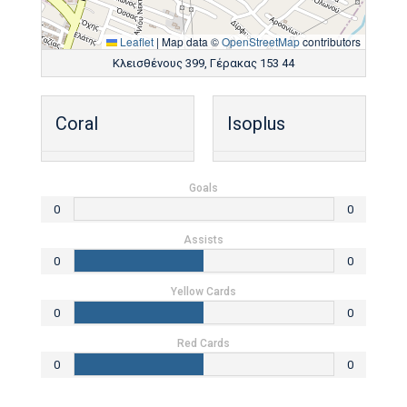
Leaflet
|
Map data ©
OpenStreetMap
contributors
Κλεισθένους 399, Γέρακας 153 44
Coral
Isoplus
Goals
0
0
Assists
0
0
Yellow Cards
0
0
Red Cards
0
0