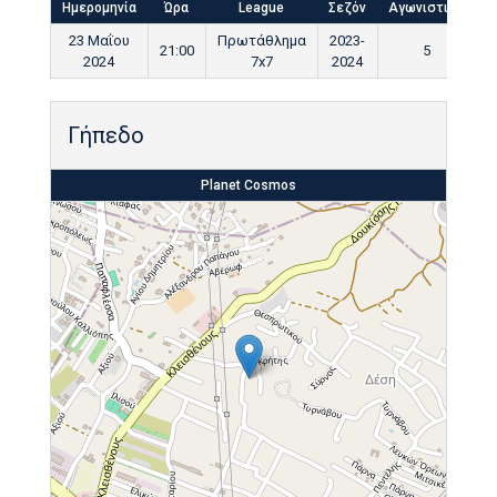
Ημερομηνία
Ώρα
League
Σεζόν
Αγωνιστική
Τ
23 Μαΐου
Πρωτάθλημα
2023-
21:00
5
2024
7x7
2024
Γήπεδο
Planet Cosmos