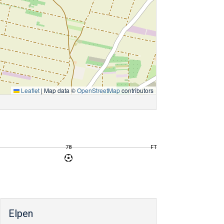
Leaflet
|
Map data ©
OpenStreetMap
contributors
78
FT
Elpen