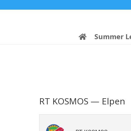
21:00
22:00
7 Ιούλ
1 Ιούλ
Summer League
Summer League
Dialectica
3
Coral
13
Coral
5
Σωματείο ΣΟΛ
0
Summer L
RT KOSMOS — Elpen