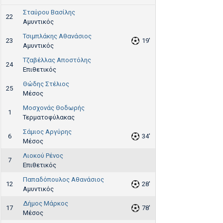
Σταύρου Βασίλης
22
Αμυντικός
Τσιμπλάκης Αθανάσιος
23
19'
Αμυντικός
Τζαβέλλας Αποστόλης
24
Επιθετικός
Θώδης Στέλιος
25
Μέσος
Μοσχονάς Θοδωρής
1
Τερματοφύλακας
Σάμιος Αργύρης
6
34'
Μέσος
Λιοκού Ρένος
7
Επιθετικός
Παπαδόπουλος Αθανάσιος
12
28'
Αμυντικός
Δήμος Μάρκος
17
78'
Μέσος