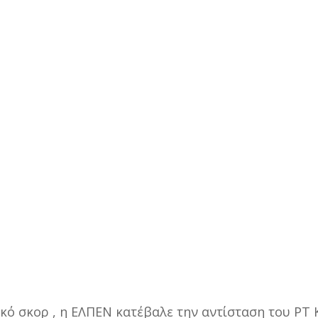
ικό σκορ , η ΕΛΠΕΝ κατέβαλε την αντίσταση του ΡΤ 