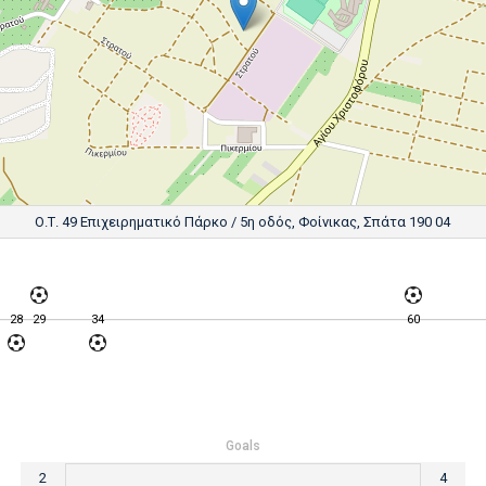
Ο.Τ. 49 Επιχειρηματικό Πάρκο / 5η οδός, Φοίνικας, Σπάτα 190 04
28
29
34
60
Goals
2
4