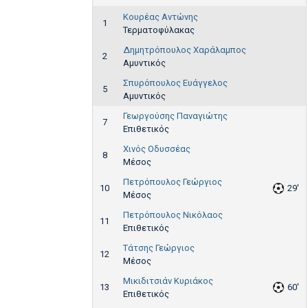
Κουρέας Αντώνης
1
Τερματοφύλακας
Δημητρόπουλος Χαράλαμπος
2
Αμυντικός
Σπυρόπουλος Ευάγγελος
5
Αμυντικός
Γεωργούσης Παναγιώτης
7
Επιθετικός
Χινός Οδυσσέας
8
Μέσος
Πετρόπουλος Γεώργιος
10
29'
Μέσος
Πετρόπουλος Νικόλαος
11
Επιθετικός
Τάτσης Γεώργιος
12
Μέσος
Μικιδιτσιάν Κυριάκος
13
60'
Επιθετικός