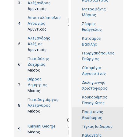
Κωνσταντίνος
3
Αλέξανδρος
Αμυντικός
Μητροφάνης
Μάριος
Αποστολόπουλος
4
Αντώνιος
Σέρρης
18'
Αμυντικός
Ευάγγελος
Αλεξανδρής
Kατσαρός
5
Αλέξιος
Βασίλης
Αμυντικός
Γεωργακόπουλος
Παπαδάκης
Γεώργιος
6
Ζαχαρίας
Οϊσαμάγιε
Μέσος
Αυγουστίνος
Βέρρος
Δεληγιάννης
7
Δημήτριος
Χριστόφορος
Μέσος
Κουκορέμπας
Παπαδογιώργος
Παναγιώτης
8
Αλέξανδρος
Μέσος
Προμπονάς
Θεόδωρος
Kariyani George
30'
Τίγκας Ισίδωρος
9
Μέσος
Καλαντζής