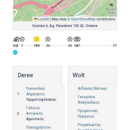
Leaflet
|
Map data ©
OpenStreetMap
contributors
Gravias 6, Ag. Paraskevi 153 42, Greece
KO
2
7
18
18
30
49
55
57
FT
Deree
Wolt
Γιαννούλης
Αϊδώνης Βίκτωρ
1
Δημήτριος
Γκουράου
Τερματοφύλακας
Αλέξανδρος
Γάλλιος
Προμπονάς
2
Αντώνιος
Γεώργιος
Αμυντικός
Ρουμελιώτης
Παπαχρήστου