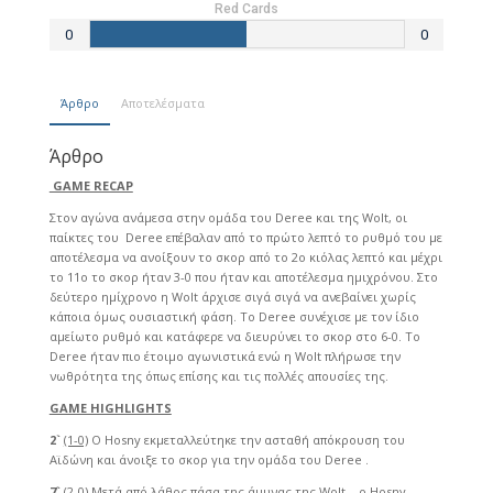
Red Cards
0
0
Άρθρο
Αποτελέσματα
Άρθρο
GAME RECAP
Στον αγώνα ανάμεσα στην ομάδα του Deree και της Wolt, οι
παίκτες του Deree επέβαλαν από το πρώτο λεπτό το ρυθμό του με
αποτέλεσμα να ανοίξουν το σκορ από το 2ο κιόλας λεπτό και μέχρι
το 11ο το σκορ ήταν 3-0 που ήταν και αποτέλεσμα ημιχρόνου. Στο
δεύτερο ημίχρονο η Wolt άρχισε σιγά σιγά να ανεβαίνει χωρίς
κάποια όμως ουσιαστική φάση. Το Deree συνέχισε με τον ίδιο
αμείωτο ρυθμό και κατάφερε να διευρύνει το σκορ στο 6-0. Το
Deree ήταν πιο έτοιμο αγωνιστικά ενώ η Wolt πλήρωσε την
νωθρότητα της όπως επίσης και τις πολλές απουσίες της.
GAME HIGHLIGHTS
2`
(1-0)
Ο Hosny εκμεταλλεύτηκε την ασταθή απόκρουση του
Αϊδώνη και άνοιξε το σκορ για την ομάδα του Deree .
7`
(2-0)
Μετά από λάθος πάσα της άμυνας της Wolt , ο Hosny