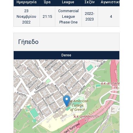
Ημερομηνία
Ώρα
League
Σεζόν
Αγωνιστική
Τελ
23
Commercial
2022-
Νοεμβρίου
21:15
League
4
9
2023
2022
Phase One
Γήπεδο
Deree