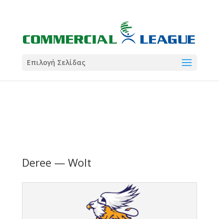
21:00
22:00
7 Ιούλ
1 Ιούλ
Summer League
Summer League
Dialectica
3
Coral
13
Coral
5
Σωματείο ΣΟΛ
0
Επιλογή Σελίδας
Deree — Wolt