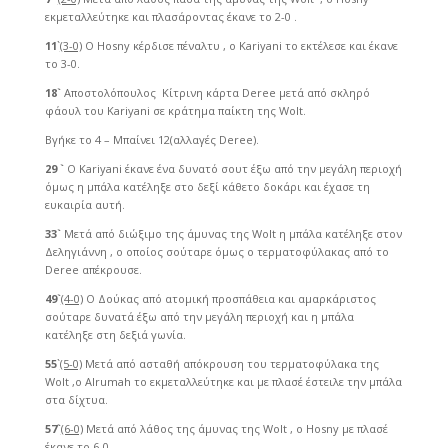
εκμεταλλεύτηκε και πλασάροντας έκανε το 2-0 .
11
`
(3-0)
Ο Hosny κέρδισε πέναλτυ , ο Kariyani το εκτέλεσε και έκανε
το 3-0.
18`
Αποστολόπουλος Κίτρινη κάρτα Deree μετά από σκληρό
φάουλ του Kariyani σε κράτημα παίκτη της Wolt.
Βγήκε το 4 – Μπαίνει 12(αλλαγές Deree).
29 `
Ο Kariyani έκανε ένα δυνατό σουτ έξω από την μεγάλη περιοχή
όμως η μπάλα κατέληξε στο δεξί κάθετο δοκάρι και έχασε τη
ευκαιρία αυτή.
33`
Μετά από διώξιμο της άμυνας της Wolt η μπάλα κατέληξε στον
Δεληγιάννη , ο οποίος σούταρε όμως ο τερματοφύλακας από το
Deree απέκρουσε.
49`
(4-0)
Ο Δούκας από ατομική προσπάθεια και αμαρκάριστος
σούταρε δυνατά έξω από την μεγάλη περιοχή και η μπάλα
κατέληξε στη δεξιά γωνία.
55
`
(5-0)
Μετά από ασταθή απόκρουση του τερματοφύλακα της
Wolt ,ο Alrumah το εκμεταλλεύτηκε και με πλασέ έστειλε την μπάλα
στα δίχτυα.
57`
(6-0)
Μετά από λάθος της άμυνας της Wolt , ο Hosny με πλασέ
έκανε το 6-0.