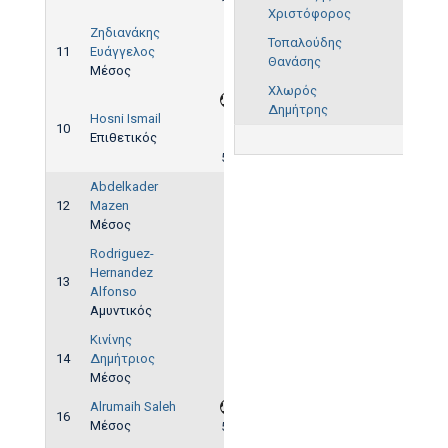
18'
Χριστόφορος
Ζηδιανάκης
Τοπαλούδης
11
Ευάγγελος
Θανάσης
Μέσος
Χλωρός
Δημήτρης
Hosni Ismail
2',
10
Επιθετικός
7',
57'
Abdelkader
12
Mazen
Μέσος
Rodriguez-
Hernandez
13
Alfonso
Αμυντικός
Κινίνης
14
Δημήτριος
Μέσος
Alrumaih Saleh
16
Μέσος
55'