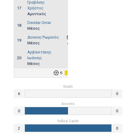
Γραβάνης
17
Χρήστος
Αμυντικός
Devidar Omar
18
Μέσος
Δούκας Ρωμανός
19
Μέσος
49'
Αρβανιτάκης
20
Ιωάννης
Μέσος
6
2
Goals
6
0
Assists
0
0
Yellow Cards
2
0