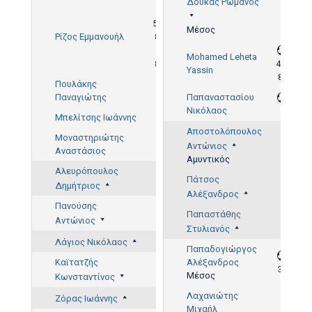
Δούκας Ρωμανός
53',
Μέσος
Ρίζος Εμμανουήλ
86'
Mohamed Leheta
86'
43',
Yassin
87'
Πουλάκης
Παναγιώτης
Παπαναστασίου
Νικόλαος
5'
Μπελίτσης Ιωάννης
Αποστολόπουλος
Μοναστηριώτης
Αντώνιος
Αναστάσιος
Αμυντικός
Αλευρόπουλος
Πάτσος
Δημήτριος
Αλέξανδρος
Πανούσης
Παπαστάθης
Αντώνιος
Στυλιανός
Λάγιος Νικόλαος
Παπαδογιώργος
Καϊτατζής
Αλέξανδρος
33'
Μέσος
Κωνσταντίνος
Λαχανιώτης
Ζόρας Ιωάννης
Μιχαήλ