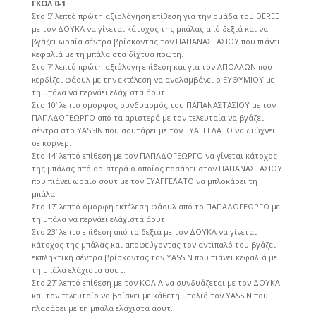
ΓΚΟΛ 0-1
Στο 5’ λεπτό πρώτη αξιολόγηση επίθεση για την ομάδα του DEREE
με τον ΔΟΥΚΑ να γίνεται κάτοχος της μπάλας από δεξιά και να
βγάζει ωραία σέντρα βρίσκοντας τον ΠΑΠΑΝΑΣΤΑΣΙΟΥ που πιάνει
κεφαλιά με τη μπάλα στα δίχτυα πρώτη.
Στο 7’ λεπτό πρώτη αξιόλογη επίθεση και για τον ΑΠΟΛΛΩΝ που
κερδίζει φάουλ με την εκτέλεση να αναλαμβάνει ο ΕΥΘΥΜΙΟΥ με
τη μπάλα να περνάει ελάχιστα άουτ.
Στο 10’ λεπτό όμορφος συνδυασμός του ΠΑΠΑΝΑΣΤΑΣΙΟΥ με τον
ΠΑΠΑΔΟΓΕΩΡΓΟ από τα αριστερά με τον τελευταία να βγάζει
σέντρα στο YASSIN που σουτάρει με τον ΕΥΑΓΓΕΛΑΤΟ να διώχνει
σε κόρνερ.
Στο 14’ λεπτό επίθεση με τον ΠΑΠΑΔΟΓΕΩΡΓΟ να γίνεται κάτοχος
της μπάλας από αριστερά ο οποίος πασάρει στον ΠΑΠΑΝΑΣΤΑΣΙΟΥ
που πιάνει ωραίο σουτ με τον ΕΥΑΓΓΕΛΑΤΟ να μπλοκάρει τη
μπάλα.
Στο 17’ λεπτό όμορφη εκτέλεση φάουλ από το ΠΑΠΑΔΟΓΕΩΡΓΟ με
τη μπάλα να περνάει ελάχιστα άουτ.
Στο 23’ λεπτό επίθεση από τα δεξιά με τον ΔΟΥΚΑ να γίνεται
κάτοχος της μπάλας και αποφεύγοντας τον αντιπαλό του βγάζει
εκπληκτική σέντρα βρίσκοντας τον YASSIN που πιάνει κεφαλιά με
τη μπάλα ελάχιστα άουτ.
Στο 27’ λεπτό επίθεση με τον ΚΟΛΙΑ να συνδυάζεται με τον ΔΟΥΚΑ
και τον τελευταίο να βρίσκει με κάθετη μπαλιά τον ΥΑSSIN που
πλασάρει με τη μπάλα ελάχιστα άουτ.