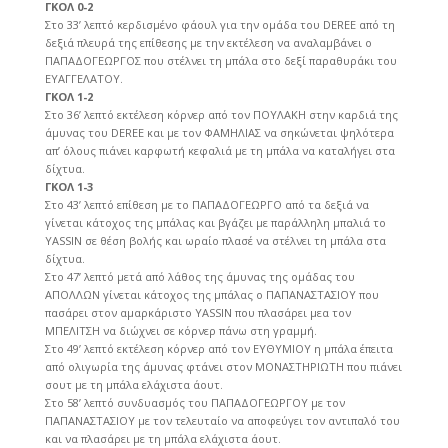
ΓΚΟΛ 0-2
Στο 33’ λεπτό κερδισμένο φάουλ για την ομάδα του DEREE από τη
δεξιά πλευρά της επίθεσης με την εκτέλεση να αναλαμβάνει ο
ΠΑΠΑΔΟΓΕΩΡΓΟΣ που στέλνει τη μπάλα στο δεξί παραθυράκι του
ΕΥΑΓΓΕΛΑΤΟΥ.
ΓΚΟΛ 1-2
Στο 36’ λεπτό εκτέλεση κόρνερ από τον ΠΟΥΛΑΚΗ στην καρδιά της
άμυνας του DEREE και με τον ΦΑΜΗΛΙΑΣ να σηκώνεται ψηλότερα
απ’ όλους πιάνει καρφωτή κεφαλιά με τη μπάλα να καταλήγει στα
δίχτυα.
ΓΚΟΛ 1-3
Στο 43’ λεπτό επίθεση με το ΠΑΠΑΔΟΓΕΩΡΓΟ από τα δεξιά να
γίνεται κάτοχος της μπάλας και βγάζει με παράλληλη μπαλιά το
YASSIN σε θέση βολής και ωραίο πλασέ να στέλνει τη μπάλα στα
δίχτυα.
Στο 47’ λεπτό μετά από λάθος της άμυνας της ομάδας του
ΑΠΟΛΛΩΝ γίνεται κάτοχος της μπάλας ο ΠΑΠΑΝΑΣΤΑΣΙΟΥ που
πασάρει στον αμαρκάριστο YASSIN που πλασάρει μεα τον
ΜΠΕΛΙΤΣΗ να διώχνει σε κόρνερ πάνω στη γραμμή.
Στο 49’ λεπτό εκτέλεση κόρνερ από τον ΕΥΘΥΜΙΟΥ η μπάλα έπειτα
από ολιγωρία της άμυνας φτάνει στον ΜΟΝΑΣΤΗΡΙΩΤΗ που πιάνει
σουτ με τη μπάλα ελάχιστα άουτ.
Στο 58’ λεπτό συνδυασμός του ΠΑΠΑΔΟΓΕΩΡΓΟΥ με τον
ΠΑΠΑΝΑΣΤΑΣΙΟΥ με τον τελευταίο να αποφεύγει τον αντιπαλό του
και να πλασάρει με τη μπάλα ελάχιστα άουτ.