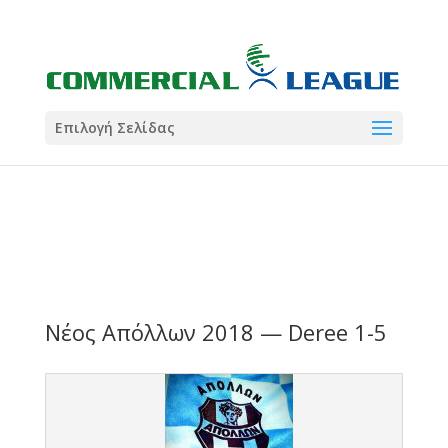
21:00
22:00
7 Ιούλ
1 Ιούλ
Summer League
Summer League
Dialectica
3
Coral
13
Coral
5
Σωματείο ΣΟΛ
0
Επιλογή Σελίδας
Νέος Απόλλων 2018 — Deree 1-5