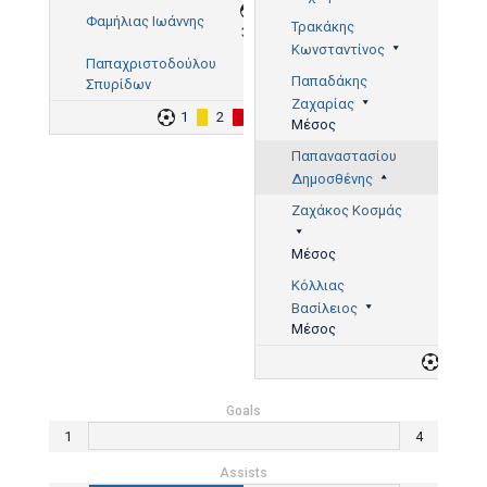
Φαμήλιας Ιωάννης
Τρακάκης
36'
Κωνσταντίνος
Παπαχριστοδούλου
Παπαδάκης
Σπυρίδων
Ζαχαρίας
1
2
1
Μέσος
Παπαναστασίου
Δημοσθένης
Ζαχάκος Κοσμάς
Μέσος
Κόλλιας
Βασίλειος
Μέσος
4
Goals
1
4
Assists