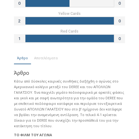
0
0
Yellow Cards
2
0
Red Cards
1
0
Άρθρο
Αποτελέσματα
Άρθρο
Κάτω από δύσκολες καιρικές συνθήκες διεξήχθη ο αγώνας στο
Αμερικανικό κολέγιο μεταξύ του DEREE και του ΑΠΟΛΛΩΝ
ΓΑΛΑΤΣΙΟΥ. Ένα παιχνίδι γεμάτο ποδοσφαιρικά με αρκετές φάσεις
και γκολ και με σαφή ανωτερότητα για την ομάδα του DEREE που
με επιθετικό ποδόσφαιρο κατάφερε και περιόρισε τον εξαιρετικά
δυνατό ΑΠΟΛΛΩΝ ΓΑΛΑΤΣΙΟΥ που στο β’ ημίχρονο δεν κατάφερε
να βγάλει την αναμενόμενη αντίδραση. Το τελικό 4-1 κρίνεται
δίκαιο για το DEREE που συνεχίζει την προσπάθειά του για την
κατάκτηση του τίτλου.
ΤΟ ΦΙΛΜ ΤΟΥ ΑΓΩΝA