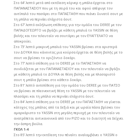
Στο 64’ λεπτό μετά από εκτέλεση κόρνερ η μπάλα έρχεται στο
ΠΑΠΑΝΑΣΤΑΣΙΟΥ που με τη σειρά του και αφού απέφυγε τον
αντίπαλό του πασάρει στο ΠΑΠΑΣΤΑΘΗ που πιάνει δυνατό σουτ με
τη μπάλα να περνάει ελάχιστα άουτ.
Στο 67’ λεπτό εκδήλωση επίθεσης για την ομάδα του DEREE με τον
ΠΑΠΑΔΟΓΕΩΡΓΟ να βγάζει με κάθετη μπαλιά το ΥASSIN σε θέση
βολής και τον τελευταίο να σουτάρει με τον ΕΥΑΓΓΕΛΑΤΟ να
αποκρούει.
Στο 73’ λεπτό μακρινή μπαλιά του ΥASSIN βρίσκει στα αριστερά
τον ΔΟΥΚΑ που κάνοντας μια κούρσα έρχεται σε θέση βολής με το
σουτ να βρίσκει το οριζόντιο δοκάρι.
Στο 77’ λεπτό επίθεση για το DEREE με το ΠΑΠΑΣΤΑΘΗ να
συνδιάζεται με τον ΠΑΠΑΝΑΣΤΑΣΙΟΥ και τον τελευταίο να βγάζει
με κάθετη μπαλιά το ΔΟΥΚΑ σε θέση βολής και με πλασαριστό
σουτ η μπάλα βρίσκει στο κάθετο δοκάρι.
Στο 81’ λεπτό αντεπίθεση για την ομάδα του DEREE με τον ΠΑΤΣΟ
να βρίσκει σε πλεονεκτική θέση το YASSIN με τον τελευταίο να
πλασάρει και τη μπάλα να περνάει ελάχιστα άουτ.
Στο 84’ λεπτό επίθεση για το DEREE με τον ΠΑΠΑΣΤΑΘΗ να γίνεται
κάτοχος της μπάλας από τα δεξιά και με ωραία πάσα βρίσκει τον
αμαρκάριστο το ΥASSIN στη μεγάλη περιοχή με τον τελευταίο να
ανατρέπεται αντικανονικά από τον ΡΙΖΟ και το διαιτητή να δείχνει
την άσπρη βούλα.
ΓΚΟΛ 1-4
Στο 85’ λεπτό την εκτέλεση του πέναλτι αναλαμβάνει ο ΥASSIN ο