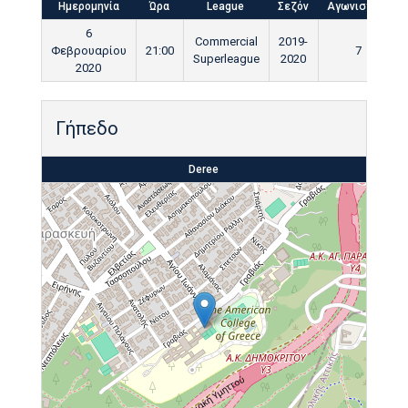
Ημερομηνία
Ώρα
League
Σεζόν
Αγωνιστική
6
Commercial
2019-
Φεβρουαρίου
21:00
7
Superleague
2020
2020
Γήπεδο
Deree