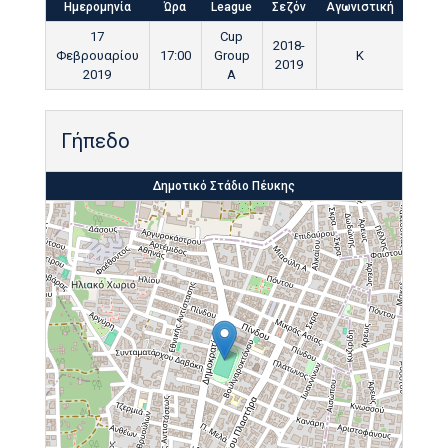
Ημερομηνία
Ώρα
League
Σεζόν
Αγωνιστική
Τελικ
17
Cup
2018-
Φεβρουαρίου
17:00
Group
Κ
90'
2019
2019
A
Γήπεδο
Δημοτικό Στάδιο Πέυκης