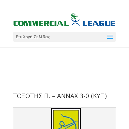
21:00
22:00
7 Ιούλ
1 Ιούλ
Summer League
Summer League
Dialectica
3
Coral
13
Coral
5
Σωματείο ΣΟΛ
0
Επιλογή Σελίδας
ΤΟΞΟΤΗΣ Π. – ΑΝΝΑΧ 3-0 (ΚΥΠ)