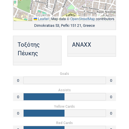
Leaflet
|
Map data ©
OpenStreetMap
contributors
Dimokratias 53, Pefki 151 21, Greece
Τοξότης
ANAXX
Πέυκης
Goals
0
0
Assists
0
0
Yellow Cards
0
0
Red Cards