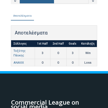
0
0
Αποτελέσματα
Αποτελέσματα
Σύλλογος
1st Half
2nd Half
Goals
Κατάληξη
Τοξότης
3
0
3
Win
Πέυκης
ANAXX
0
0
0
Loss
Commercial League on
social media